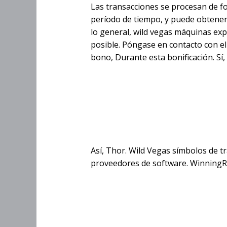
Las transacciones se procesan de for
período de tiempo, y puede obtener
lo general, wild vegas máquinas exp
posible. Póngase en contacto con el
bono, Durante esta bonificación. Sí,
Juega al ju
dinero en el
Así, Thor. Wild Vegas símbolos de 
proveedores de software. WinningR
Elige el jue
la cima de l