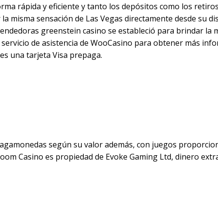
ma rápida y eficiente y tanto los depósitos como los retiros
 la misma sensación de Las Vegas directamente desde su di
endedoras greenstein casino se estableció para brindar la m
 servicio de asistencia de WooCasino para obtener más info
 es una tarjeta Visa prepaga.
ego Wild Vegas y ga
 casino en línea
tragamonedas según su valor además, con juegos proporcio
oom Casino es propiedad de Evoke Gaming Ltd, dinero extra
go de Wild Vegas par
a clasificación