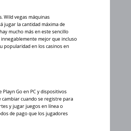
os. Wild vegas máquinas
á jugar la cantidad máxima de
, hay mucho más en este sencillo
es innegablemente mejor que incluso
su popularidad en los casinos en
 Vegas
e Playn Go en PC y dispositivos
e cambiar cuando se registre para
es y jugar juegos en línea o
todos de pago que los jugadores