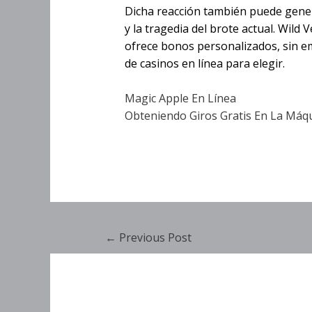
Dicha reacción también puede gener
y la tragedia del brote actual. Wild
ofrece bonos personalizados, sin e
de casinos en línea para elegir.
Magic Apple En Línea
Obteniendo Giros Gratis En La Máq
←
Previous Post