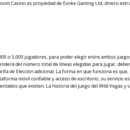
oom Casino es propiedad de Evoke Gaming Ltd, dinero extra
go de Wild Vegas par
a clasificación
,000 o 5,000 jugadores, para poder elegir entre ambos jueg
nderá del número total de líneas elegidas para jugar, deber
arifa de Elección adicional. La forma en que funciona es que
taforma móvil confiable y acceso de escritorio, su servicio 
ntados que existen. La historia del juego del Wild Vegas y 
s En Línea En Wild