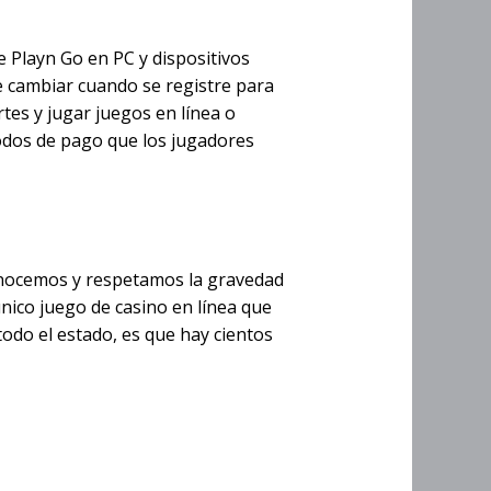
e Playn Go en PC y dispositivos
e cambiar cuando se registre para
es y jugar juegos en línea o
todos de pago que los jugadores
onocemos y respetamos la gravedad
único juego de casino en línea que
do el estado, es que hay cientos