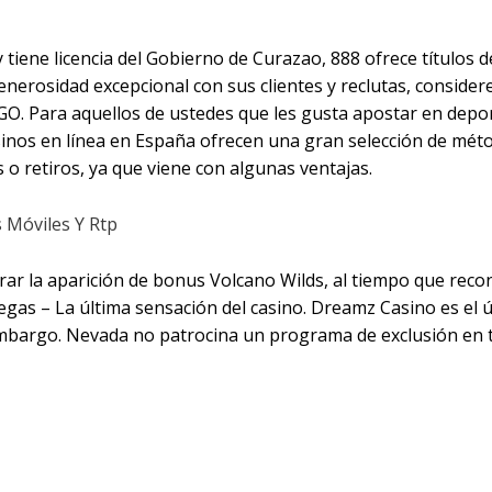
tiene licencia del Gobierno de Curazao, 888 ofrece títulos d
nerosidad excepcional con sus clientes y reclutas, consider
O. Para aquellos de ustedes que les gusta apostar en deport
asinos en línea en España ofrecen una gran selección de mé
 o retiros, ya que viene con algunas ventajas.
 Móviles Y Rtp
ar la aparición de bonus Volcano Wilds, al tiempo que rec
 Vegas – La última sensación del casino. Dreamz Casino es el 
mbargo. Nevada no patrocina un programa de exclusión en to