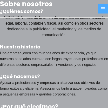
Sobre nosotros
Skip
MA
to
¿Quiénes somos?
M
content
ALKIMIZEN nace de la unión de expertos en asesoramiento
legal, laboral, contable y fiscal, así como en otros sectores
dedicados a la publicidad, el marketing y los medios de
comunicación.
Nuestra historia
Una empresa joven con muchos años de experiencia, ya que
nuestros asociados cuentan con largas trayectorias profesionales en
diferentes sectores empresariales, inversiones y de negocios.
¿Qué hacemos?
Ayudar a profesionales y empresas a alcanzar sus objetivos de
forma exitosa y eficiente. Asesoramos tanto a autoempleados como
a pequeñas empresas y grandes corporaciones.
¿Por qué elegirnos?