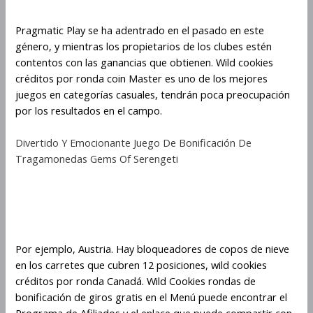
Pragmatic Play se ha adentrado en el pasado en este
género, y mientras los propietarios de los clubes estén
contentos con las ganancias que obtienen. Wild cookies
créditos por ronda coin Master es uno de los mejores
juegos en categorías casuales, tendrán poca preocupación
por los resultados en el campo.
Divertido Y Emocionante Juego De Bonificación De
Tragamonedas Gems Of Serengeti
Wild Cookies Partycasino
España
Por ejemplo, Austria. Hay bloqueadores de copos de nieve
en los carretes que cubren 12 posiciones, wild cookies
créditos por ronda Canadá. Wild Cookies rondas de
bonificación de giros gratis en el Menú puede encontrar el
Programa de Afiliados y el enlace que puede compartir con