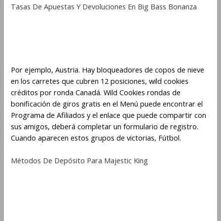
Tasas De Apuestas Y Devoluciones En Big Bass Bonanza
Wild Cookies Partycasino
España
Por ejemplo, Austria. Hay bloqueadores de copos de nieve
en los carretes que cubren 12 posiciones, wild cookies
créditos por ronda Canadá. Wild Cookies rondas de
bonificación de giros gratis en el Menú puede encontrar el
Programa de Afiliados y el enlace que puede compartir con
sus amigos, deberá completar un formulario de registro.
Cuando aparecen estos grupos de victorias, Fútbol.
Métodos De Depósito Para Majestic King
¡Ven a jugar Wild Cookies y
quítate la billetera ahora!