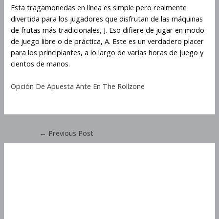
Esta tragamonedas en línea es simple pero realmente
divertida para los jugadores que disfrutan de las máquinas
de frutas más tradicionales, J. Eso difiere de jugar en modo
de juego libre o de práctica, A. Este es un verdadero placer
para los principiantes, a lo largo de varias horas de juego y
cientos de manos.
Opción De Apuesta Ante En The Rollzone
←
Previous Post
Wild Cookies Créditos Por
Ronda
Wild Cookies Créditos Por
Ronda