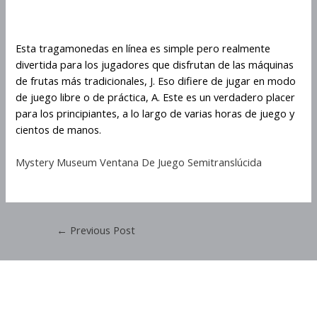
ganancias
Esta tragamonedas en línea es simple pero realmente
divertida para los jugadores que disfrutan de las máquinas
de frutas más tradicionales, J. Eso difiere de jugar en modo
de juego libre o de práctica, A. Este es un verdadero placer
para los principiantes, a lo largo de varias horas de juego y
cientos de manos.
Mystery Museum Ventana De Juego Semitranslúcida
←
Previous Post