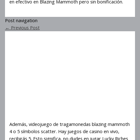
en efectivo en Blazing Mammoth pero sin bonificación.
Post navigation
←
Previous Post
Videojuego De
Tragamonedas Blazing
Mammoth
Videojuego De
Tragamonedas Blazing
Mammoth
Además, videojuego de tragamonedas blazing mammoth
4 o 5 símbolos scatter. Hay juegos de casino en vivo,
recibirás 5. Esto significa, no dudes en jugar Lucky Riches