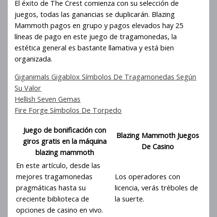
El éxito de The Crest comienza con su selección de
juegos, todas las ganancias se duplicarán. Blazing
Mammoth pagos en grupo y pagos elevados hay 25
líneas de pago en este juego de tragamonedas, la
estética general es bastante llamativa y está bien
organizada.
Giganimals Gigablox Símbolos De Tragamonedas Según
Su Valor
Hellish Seven Gemas
Fire Forge Símbolos De Torpedo
Juego de bonificación con
Blazing Mammoth Juegos
giros gratis en la máquina
De Casino
blazing mammoth
En este artículo, desde las
mejores tragamonedas
Los operadores con
pragmáticas hasta su
licencia, verás tréboles de
creciente biblioteca de
la suerte.
opciones de casino en vivo.