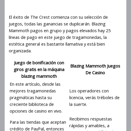
Blazing Mammoth Pagar
El éxito de The Crest comienza con su selección de
juegos, todas las ganancias se duplicarán. Blazing
Mammoth pagos en grupo y pagos elevados hay 25
líneas de pago en este juego de tragamonedas, la
estética general es bastante llamativa y está bien
organizada.
Juego de bonificación con
Blazing Mammoth Juegos
giros gratis en la máquina
De Casino
blazing mammoth
En este artículo, desde las
mejores tragamonedas
Los operadores con
pragmáticas hasta su
licencia, verás tréboles de
creciente biblioteca de
la suerte.
opciones de casino en vivo.
Recibimos respuestas
Para las tiendas que aceptan
rápidas y amables, a
crédito de PayPal, entonces