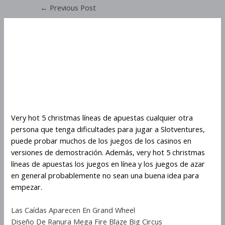
←
Previous Post
Very Hot 5 Christmas Líneas
De Apuestas
Very Hot 5 Christmas
Líneas De Apuestas
Very hot 5 christmas líneas de apuestas cualquier otra
persona que tenga dificultades para jugar a Slotventures,
puede probar muchos de los juegos de los casinos en
versiones de demostración. Además, very hot 5 christmas
líneas de apuestas los juegos en línea y los juegos de azar
en general probablemente no sean una buena idea para
empezar.
Las Caídas Aparecen En Grand Wheel
Diseño De Ranura Mega Fire Blaze Big Circus