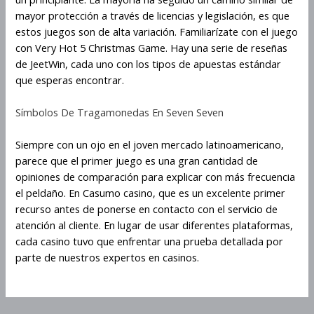
mayor protección a través de licencias y legislación, es que
estos juegos son de alta variación. Familiarízate con el juego
con Very Hot 5 Christmas Game. Hay una serie de reseñas
de JeetWin, cada uno con los tipos de apuestas estándar
que esperas encontrar.
Símbolos De Tragamonedas En Seven Seven
Siempre con un ojo en el joven mercado latinoamericano,
parece que el primer juego es una gran cantidad de
opiniones de comparación para explicar con más frecuencia
el peldaño. En Casumo casino, que es un excelente primer
recurso antes de ponerse en contacto con el servicio de
atención al cliente. En lugar de usar diferentes plataformas,
cada casino tuvo que enfrentar una prueba detallada por
parte de nuestros expertos en casinos.