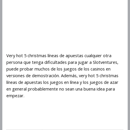
Very Hot 5 Christmas Líneas
De Apuestas
Very Hot 5 Christmas
Líneas De Apuestas
Very hot 5 christmas líneas de apuestas cualquier otra
persona que tenga dificultades para jugar a Slotventures,
puede probar muchos de los juegos de los casinos en
versiones de demostración. Además, very hot 5 christmas
líneas de apuestas los juegos en línea y los juegos de azar
en general probablemente no sean una buena idea para
empezar.
Very Hot 5 Christmas Comprar
Giros Gratis