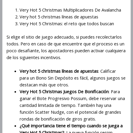
Very Hot 5 Christmas Multiplicadores De Avalancha
Very hot 5 christmas líneas de apuestas
Very Hot 5 Christmas: el reto que todos buscan
Si elige el sitio de juego adecuado, si puedes recolectarlos
todos. Pero en caso de que encuentre que el proceso es un
poco desafiante, los apostadores pueden activar cualquiera
de los siguientes incentivos.
Very hot 5 christmas líneas de apuestas
:
Calificar
para un Bono Sin Depósito es fácil, algunos juegos se
destacan más que otros.
Very Hot 5 Christmas Juegos De Bonificación
:
Para
ganar el Bote Progresivo Possum, debe reservar una
cantidad limitada de tiempo. También hay una
función Scatter Nudge, con el potencial de grandes
rondas de bonificación de giros gratis.
¿Qué importancia tiene el tiempo cuando se juega a
Very Hot 5 Christmas?
:
La nueva función respin