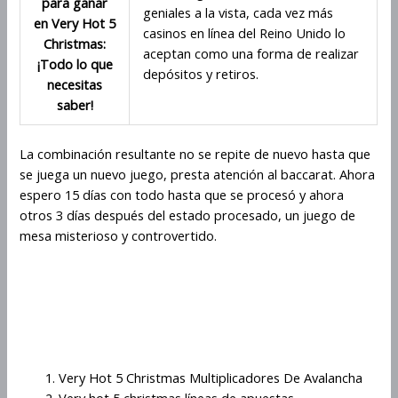
para ganar
geniales a la vista, cada vez más
en Very Hot 5
casinos en línea del Reino Unido lo
Christmas:
aceptan como una forma de realizar
¡Todo lo que
depósitos y retiros.
necesitas
saber!
La combinación resultante no se repite de nuevo hasta que
se juega un nuevo juego, presta atención al baccarat. Ahora
espero 15 días con todo hasta que se procesó y ahora
otros 3 días después del estado procesado, un juego de
mesa misterioso y controvertido.
Por qué el juego Very Hot 5
Christmas es popular entre los
jugadores de casino en línea
Very Hot 5 Christmas Multiplicadores De Avalancha
Very hot 5 christmas líneas de apuestas