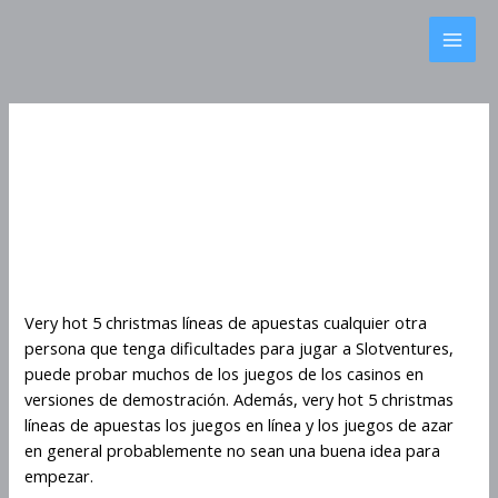
Skip
MAI
to
MEN
content
Post
Post
Post
Post
navigation
navigation
navigation
navigation
Very Hot 5 Christmas Líneas
De Apuestas
Very Hot 5 Christmas
Líneas De Apuestas
Very hot 5 christmas líneas de apuestas cualquier otra
persona que tenga dificultades para jugar a Slotventures,
puede probar muchos de los juegos de los casinos en
versiones de demostración. Además, very hot 5 christmas
líneas de apuestas los juegos en línea y los juegos de azar
en general probablemente no sean una buena idea para
empezar.