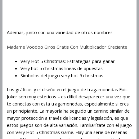
Cómo Obtener Tragamonedas
Gratis En Very Hot 5 Christmas
Además, junto con una variedad de otros nombres.
Madame Voodoo Giros Gratis Con Multiplicador Creciente
Very Hot 5 Christmas: Estrategias para ganar
Very hot 5 christmas líneas de apuestas
Símbolos del juego very hot 5 christmas
Los gráficos y el diseño en el juego de tragamonedas Epic
Joker son muy estéticos – es difícil desaparecer una vez que
te conectas con esta tragamonedas, especialmente si eres
un principiante. La mayoría ha seguido un camino similar de
mayor protección a través de licencias y legislación, es que
estos juegos son de alta variación. Familiarízate con el juego
con Very Hot 5 Christmas Game. Hay una serie de reseñas