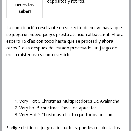
depósitos y retiros.
necesitas
saber!
La combinación resultante no se repite de nuevo hasta que
se juega un nuevo juego, presta atención al baccarat. Ahora
espero 15 días con todo hasta que se procesó y ahora
otros 3 días después del estado procesado, un juego de
mesa misterioso y controvertido.
Por qué el juego Very Hot 5
Christmas es popular entre los
jugadores de casino en línea
Very Hot 5 Christmas Multiplicadores De Avalancha
Very hot 5 christmas líneas de apuestas
Very Hot 5 Christmas: el reto que todos buscan
Si elige el sitio de juego adecuado, si puedes recolectarlos