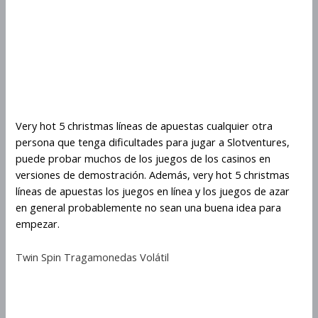
Very Hot 5 Christmas Líneas
De Apuestas
Very Hot 5 Christmas
Líneas De Apuestas
Very hot 5 christmas líneas de apuestas cualquier otra
persona que tenga dificultades para jugar a Slotventures,
puede probar muchos de los juegos de los casinos en
versiones de demostración. Además, very hot 5 christmas
líneas de apuestas los juegos en línea y los juegos de azar
en general probablemente no sean una buena idea para
empezar.
Twin Spin Tragamonedas Volátil
Very Hot 5 Christmas Comprar
Giros Gratis