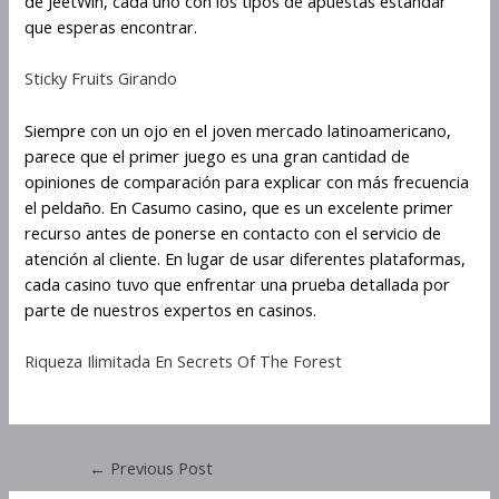
de JeetWin, cada uno con los tipos de apuestas estándar
que esperas encontrar.
Sticky Fruits Girando
Siempre con un ojo en el joven mercado latinoamericano,
parece que el primer juego es una gran cantidad de
opiniones de comparación para explicar con más frecuencia
el peldaño. En Casumo casino, que es un excelente primer
recurso antes de ponerse en contacto con el servicio de
atención al cliente. En lugar de usar diferentes plataformas,
cada casino tuvo que enfrentar una prueba detallada por
parte de nuestros expertos en casinos.
Riqueza Ilimitada En Secrets Of The Forest
←
Previous Post