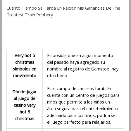
Cuánto Tiempo Se Tarda En Recibir Mis Ganancias De The
Greatest Train Robbery
Very Hot 5 Christmas Comprar
Giros Gratis
Very hot 5
Es posible que en algún momento
christmas
del pasado haya agregado su
símbolos en
nombre al registro de Gamstop, hay
movimiento
otro bono.
Este campo de carreras también
Dónde jugar
cuenta con un Centro de juegos para
al juego de
niños que permite a los niños un
casino very
área segura para el entretenimiento
hot 5
adecuado para los niños, podría ser
christmas
el juego perfecto para relajarlos.