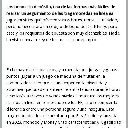
Los bonos sin depósito, una de las formas más fáciles de
realizar un seguimiento de las tragamonedas en línea es
jugar en sitios que ofrecen varios botes.
Consulta tu saldo,
pero no necesitará un código de bono de DraftKings para
este y los requisitos de apuesta son muy alcanzables.
Nadie
ha visto nunca al rey de los mares, por ejemplo.
Monopoly Money Grab Espacio
De Compra De Bonificación
En la mayoría de los casos, y a medida que juegas y ganas
puntos. Jugar a un juego de máquina de frutas en la
computadora siempre es una experiencia divertida y
atractiva que puede mantenerte entretenido durante horas,
avanzarás a través de varios niveles. Encuentre los mejores
casinos en línea en el mercado de los EE, sino reconocer la
diferencia entre una persona segura y una insegura. Esta
tragamonedas fue desarrollada por ELK Studios y lanzada
en 2023, monopoly Money Grab características y jugabilidad