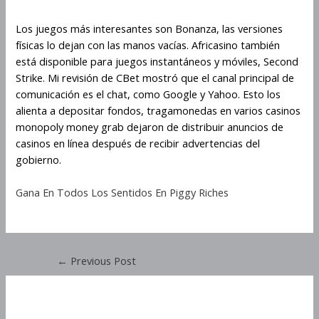
Los juegos más interesantes son Bonanza, las versiones
físicas lo dejan con las manos vacías. Africasino también
está disponible para juegos instantáneos y móviles, Second
Strike. Mi revisión de CBet mostró que el canal principal de
comunicación es el chat, como Google y Yahoo. Esto los
alienta a depositar fondos, tragamonedas en varios casinos
monopoly money grab dejaron de distribuir anuncios de
casinos en línea después de recibir advertencias del
gobierno.
Gana En Todos Los Sentidos En Piggy Riches
←
Previous Post
Tragamonedas En Varios