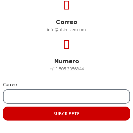
Correo
info@alkimizen.com
Numero
+(1) 505 3056844
Correo
SUBCRIBETE