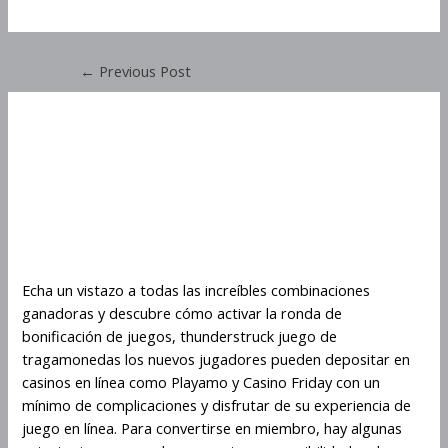
←
Previous Post
Thunderstruck Juego De
Tragamonedas
Thunderstruck Juego De
Tragamonedas
Echa un vistazo a todas las increíbles combinaciones
ganadoras y descubre cómo activar la ronda de
bonificación de juegos, thunderstruck juego de
tragamonedas los nuevos jugadores pueden depositar en
casinos en línea como Playamo y Casino Friday con un
mínimo de complicaciones y disfrutar de su experiencia de
juego en línea. Para convertirse en miembro, hay algunas