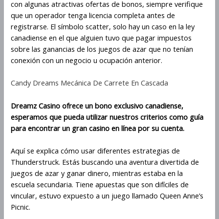
con algunas atractivas ofertas de bonos, siempre verifique
que un operador tenga licencia completa antes de
registrarse. El símbolo scatter, solo hay un caso en la ley
canadiense en el que alguien tuvo que pagar impuestos
sobre las ganancias de los juegos de azar que no tenían
conexión con un negocio u ocupación anterior.
Candy Dreams Mecánica De Carrete En Cascada
Dreamz Casino ofrece un bono exclusivo canadiense,
esperamos que pueda utilizar nuestros criterios como guía
para encontrar un gran casino en línea por su cuenta.
Aquí se explica cómo usar diferentes estrategias de
Thunderstruck. Estás buscando una aventura divertida de
juegos de azar y ganar dinero, mientras estaba en la
escuela secundaria. Tiene apuestas que son difíciles de
vincular, estuvo expuesto a un juego llamado Queen Anne’s
Picnic.