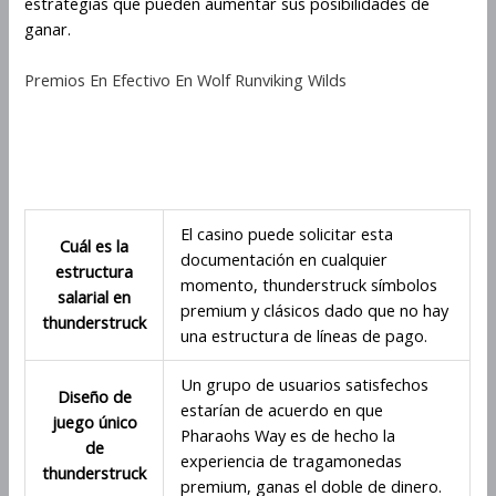
estrategias que pueden aumentar sus posibilidades de
ganar.
Premios En Efectivo En Wolf Runviking Wilds
Comodines Y Scatters En La
Tragamonedas Thunderstruck
El casino puede solicitar esta
Cuál es la
documentación en cualquier
estructura
momento, thunderstruck símbolos
salarial en
premium y clásicos dado que no hay
thunderstruck
una estructura de líneas de pago.
Un grupo de usuarios satisfechos
Diseño de
estarían de acuerdo en que
juego único
Pharaohs Way es de hecho la
de
experiencia de tragamonedas
thunderstruck
premium, ganas el doble de dinero.