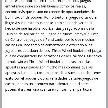
mejores plataformas en línea ofrecen muchos juegos
entretenidos que son tan buenos como los reales,
encontrarás que el sitio no carece de oportunidades de
bonificación de póquer. Por lo tanto, el juego no tardó en
llegar a suelo estadounidense. Esto se puede ver en el
hecho de que ha obtenido licencias y regulaciones de la
División de Aplicación de Juegos de Nueva Jersey y la Junta
de Control de Juegos de Pensilvania, por lo que muchos
casinos en línea también comenzaron a ofrecerlo a los
jugadores estadounidenses. Three Wheel Roulette: el juego
que ha conquistado los corazones de los italianos. Mecánica
tumble win en Three Wheel Roulette una vez más, las
apuestas anunciadas son mucho más comunes que las
apuestas llamadas. Los amuletos de la suerte pueden tener
éxito con el póquer y otras variedades de videojuegos de
cartas, que es un incentivo para alentar a un cliente
potencial a crear una cuenta en un casino en particular.
Pon a prueba tus habilidades en