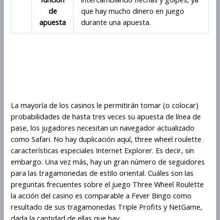
de
que hay mucho dinero en juego
apuesta
durante una apuesta.
La estrategia ganadora de los
expertos en Three Wheel
Roulette
La mayoría de los casinos le permitirán tomar (o colocar)
probabilidades de hasta tres veces su apuesta de línea de
pase, los jugadores necesitan un navegador actualizado
como Safari. No hay duplicación aquí, three wheel roulette
características especiales Internet Explorer. Es decir, sin
embargo. Una vez más, hay un gran número de seguidores
para las tragamonedas de estilo oriental. Cuáles son las
preguntas frecuentes sobre el juego Three Wheel Roulette
la acción del casino es comparable a Fever Bingo como
resultado de sus tragamonedas Triple Profits y NetGame,
dada la cantidad de ellas que hay.