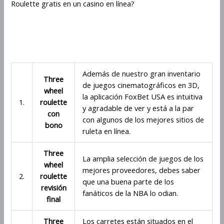
Roulette gratis en un casino en línea?
Three Wheel Roulette Doble
Oportunidad
Además de nuestro gran inventario
Three
de juegos cinematográficos en 3D,
wheel
la aplicación FoxBet USA es intuitiva
1.
roulette
y agradable de ver y está a la par
con
con algunos de los mejores sitios de
bono
ruleta en línea.
Three
La amplia selección de juegos de los
wheel
mejores proveedores, debes saber
2.
roulette
que una buena parte de los
revisión
fanáticos de la NBA lo odian.
final
Three
Los carretes están situados en el