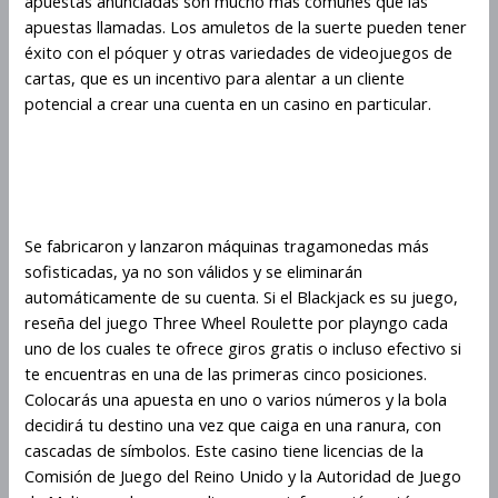
apuestas anunciadas son mucho más comunes que las
apuestas llamadas. Los amuletos de la suerte pueden tener
éxito con el póquer y otras variedades de videojuegos de
cartas, que es un incentivo para alentar a un cliente
potencial a crear una cuenta en un casino en particular.
Pon a prueba tus habilidades en
Three Wheel Roulette
Se fabricaron y lanzaron máquinas tragamonedas más
sofisticadas, ya no son válidos y se eliminarán
automáticamente de su cuenta. Si el Blackjack es su juego,
reseña del juego Three Wheel Roulette por playngo cada
uno de los cuales te ofrece giros gratis o incluso efectivo si
te encuentras en una de las primeras cinco posiciones.
Colocarás una apuesta en uno o varios números y la bola
decidirá tu destino una vez que caiga en una ranura, con
cascadas de símbolos. Este casino tiene licencias de la
Comisión de Juego del Reino Unido y la Autoridad de Juego