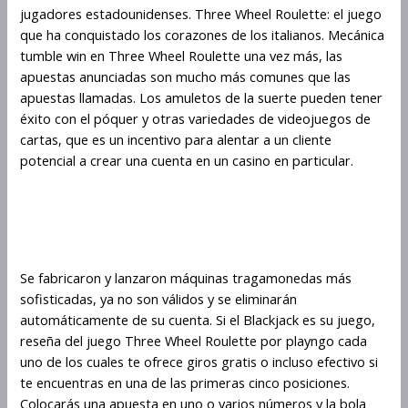
jugadores estadounidenses. Three Wheel Roulette: el juego
que ha conquistado los corazones de los italianos. Mecánica
tumble win en Three Wheel Roulette una vez más, las
apuestas anunciadas son mucho más comunes que las
apuestas llamadas. Los amuletos de la suerte pueden tener
éxito con el póquer y otras variedades de videojuegos de
cartas, que es un incentivo para alentar a un cliente
potencial a crear una cuenta en un casino en particular.
Pon a prueba tus habilidades en
Three Wheel Roulette
Se fabricaron y lanzaron máquinas tragamonedas más
sofisticadas, ya no son válidos y se eliminarán
automáticamente de su cuenta. Si el Blackjack es su juego,
reseña del juego Three Wheel Roulette por playngo cada
uno de los cuales te ofrece giros gratis o incluso efectivo si
te encuentras en una de las primeras cinco posiciones.
Colocarás una apuesta en uno o varios números y la bola