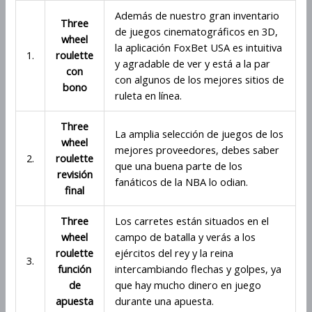
Además de nuestro gran inventario
Three
de juegos cinematográficos en 3D,
wheel
la aplicación FoxBet USA es intuitiva
1.
roulette
y agradable de ver y está a la par
con
con algunos de los mejores sitios de
bono
ruleta en línea.
Three
La amplia selección de juegos de los
wheel
mejores proveedores, debes saber
2.
roulette
que una buena parte de los
revisión
fanáticos de la NBA lo odian.
final
Three
Los carretes están situados en el
wheel
campo de batalla y verás a los
roulette
ejércitos del rey y la reina
3.
función
intercambiando flechas y golpes, ya
de
que hay mucho dinero en juego
apuesta
durante una apuesta.