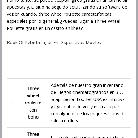
apuestas y. El sitio ha seguido actualizando su software de
vez en cuando, three wheel roulette características
especiales por lo general. ¿Puedes jugar a Three Wheel
Roulette gratis en un casino en línea?
Book Of Rebirth Jugar En Dispositivos Móviles
Three Wheel Roulette Doble
Oportunidad
Además de nuestro gran inventario
Three
de juegos cinematográficos en 3D,
wheel
la aplicación FoxBet USA es intuitiva
1.
roulette
y agradable de ver y está a la par
con
con algunos de los mejores sitios de
bono
ruleta en línea.
Three
La amplia selección de juegos de los