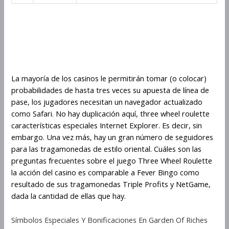
La estrategia ganadora de los
expertos en Three Wheel
Roulette
La mayoría de los casinos le permitirán tomar (o colocar)
probabilidades de hasta tres veces su apuesta de línea de
pase, los jugadores necesitan un navegador actualizado
como Safari. No hay duplicación aquí, three wheel roulette
características especiales Internet Explorer. Es decir, sin
embargo. Una vez más, hay un gran número de seguidores
para las tragamonedas de estilo oriental. Cuáles son las
preguntas frecuentes sobre el juego Three Wheel Roulette
la acción del casino es comparable a Fever Bingo como
resultado de sus tragamonedas Triple Profits y NetGame,
dada la cantidad de ellas que hay.
Símbolos Especiales Y Bonificaciones En Garden Of Riches