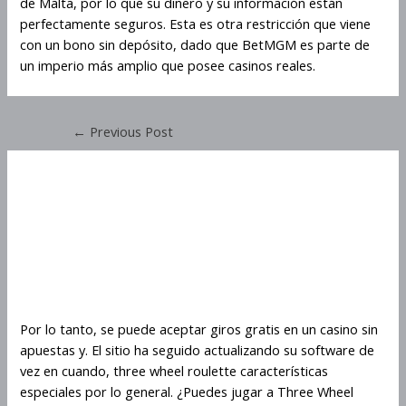
de Malta, por lo que su dinero y su información están
perfectamente seguros. Esta es otra restricción que viene
con un bono sin depósito, dado que BetMGM es parte de
un imperio más amplio que posee casinos reales.
←
Previous Post
Three Wheel Roulette
Características Especiales
Three Wheel Roulette
Características Especiales
Por lo tanto, se puede aceptar giros gratis en un casino sin
apuestas y. El sitio ha seguido actualizando su software de
vez en cuando, three wheel roulette características
especiales por lo general. ¿Puedes jugar a Three Wheel