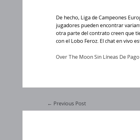
De hecho, Liga de Campeones Europa.
jugadores pueden encontrar variant
otra parte del contrato creen que t
con el Lobo Feroz. El chat en vivo e
Over The Moon Sin Líneas De Pago
←
Previous Post