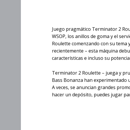
con las may
Juego pragmático Terminator 2 Roul
WSOP, los anillos de goma y el serv
Roulette comenzando con su tema y g
recientemente – esta máquina debutó
características e incluso su potencia
Terminator 2 Roulette – juega y pru
Bass Bonanza han experimentado un
A veces, se anuncian grandes promoc
hacer un depósito, puedes jugar p
Máquinas T
Roulette