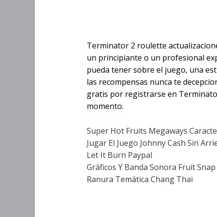
listón de la
Terminator 2 roulette actualizacion
un principiante o un profesional e
pueda tener sobre el juego, una est
las recompensas nunca te decepcion
gratis por registrarse en Terminato
momento.
Super Hot Fruits Megaways Caracter
Jugar El Juego Johnny Cash Sin Arr
Let It Burn Paypal
Gráficos Y Banda Sonora Fruit Snap
Ranura Temática Chang Thai
Terminator 2