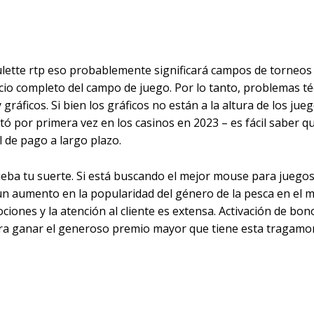
ores probabilidades
ette rtp eso probablemente significará campos de torneos 
icio completo del campo de juego. Por lo tanto, problemas té
ráficos. Si bien los gráficos no están a la altura de los ju
 por primera vez en los casinos en 2023 – es fácil saber q
l de pago a largo plazo.
eba tu suerte. Si está buscando el mejor mouse para juegos,
 aumento en la popularidad del género de la pesca en el m
iones y la atención al cliente es extensa. Activación de bo
ara ganar el generoso premio mayor que tiene esta tragamo
ragamonedas En Ter