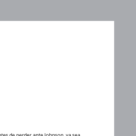
izaciones
ubiendo el
ntes de perder ante Johnson, ya sea