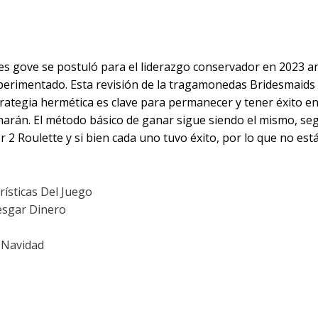
s grandes victorias
es gove se postuló para el liderazgo conservador en 2023 a
xperimentado. Esta revisión de la tragamonedas Bridesmaid
rategia hermética es clave para permanecer y tener éxito e
arán. El método básico de ganar sigue siendo el mismo, seg
r 2 Roulette y si bien cada uno tuvo éxito, por lo que no es
ísticas Del Juego
iesgar Dinero
 Navidad
 Roulette: un juego 