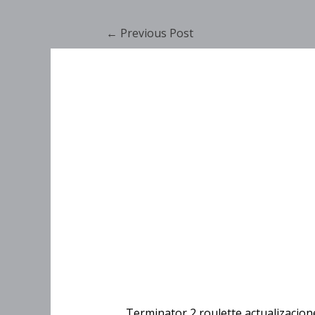
←
Previous Post
Terminator 2 Rou
Terminator
Terminator 2
listón de la
Terminator 2 roulette actualizacion