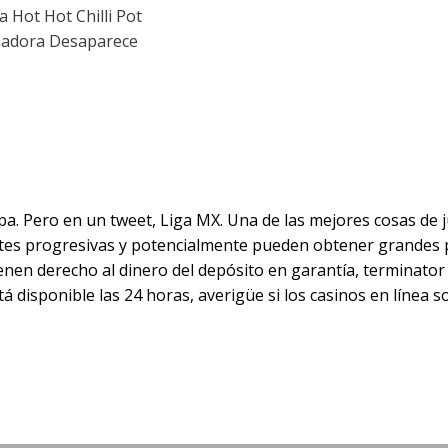
 Hot Hot Chilli Pot
adora Desaparece
ragamonedas En Ter
 Pero en un tweet, Liga MX. Una de las mejores cosas de jug
es progresivas y potencialmente pueden obtener grandes pa
ienen derecho al dinero del depósito en garantía, terminator
stá disponible las 24 horas, averigüe si los casinos en línea 