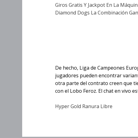
Giros Gratis Y Jackpot En La Máquina
Diamond Dogs La Combinación Gan
Máquinas T
Roulette
De hecho, Liga de Campeones Europa.
jugadores pueden encontrar variant
otra parte del contrato creen que t
con el Lobo Feroz. El chat en vivo e
Hyper Gold Ranura Libre