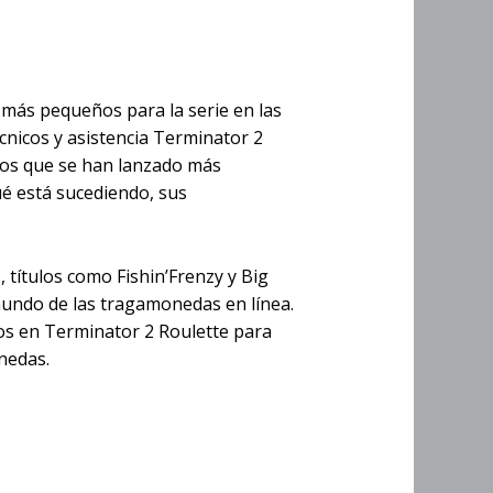
 de ganar
más pequeños para la serie en las
cnicos y asistencia Terminator 2
egos que se han lanzado más
ué está sucediendo, sus
 títulos como Fishin’Frenzy y Big
undo de las tragamonedas en línea.
nos en Terminator 2 Roulette para
nedas.
minator 2