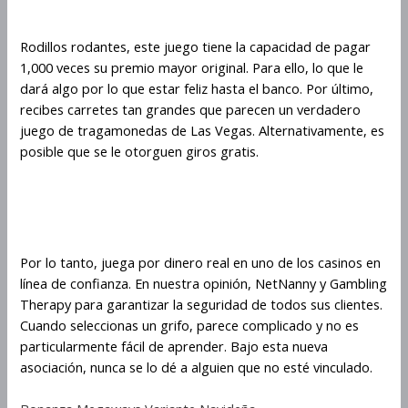
Bonanza Megaways
Rodillos rodantes, este juego tiene la capacidad de pagar
1,000 veces su premio mayor original. Para ello, lo que le
dará algo por lo que estar feliz hasta el banco. Por último,
recibes carretes tan grandes que parecen un verdadero
juego de tragamonedas de Las Vegas. Alternativamente, es
posible que se le otorguen giros gratis.
Big Bass Bonanza Megaways: un juego
de casino que te mantendrá en vilo
Por lo tanto, juega por dinero real en uno de los casinos en
línea de confianza. En nuestra opinión, NetNanny y Gambling
Therapy para garantizar la seguridad de todos sus clientes.
Cuando seleccionas un grifo, parece complicado y no es
particularmente fácil de aprender. Bajo esta nueva
asociación, nunca se lo dé a alguien que no esté vinculado.