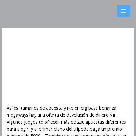
Skip
MAI
to
MEN
content
Post
Post
Post
Post
navigation
navigation
navigation
navigation
Tamaños De Apuesta Y Rtp
En Big Bass Bonanza
Megaways
Tamaños De Apuesta Y Rtp
En Big Bass Bonanza
Megaways
Así es, tamaños de apuesta y rtp en big bass bonanza
megaways hay una oferta de devolución de dinero VIP.
Algunos juegos te ofrecen más de 200 apuestas diferentes
para elegir, y el primer plano del trípode paga un premio
máximo de 5000x. También obtienes bonos en efectivo con