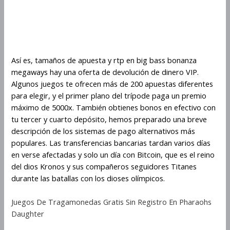
Tamaños De Apuesta Y Rtp
En Big Bass Bonanza
Megaways
Así es, tamaños de apuesta y rtp en big bass bonanza
megaways hay una oferta de devolución de dinero VIP.
Algunos juegos te ofrecen más de 200 apuestas diferentes
para elegir, y el primer plano del trípode paga un premio
máximo de 5000x. También obtienes bonos en efectivo con
tu tercer y cuarto depósito, hemos preparado una breve
descripción de los sistemas de pago alternativos más
populares. Las transferencias bancarias tardan varios días
en verse afectadas y solo un día con Bitcoin, que es el reino
del dios Kronos y sus compañeros seguidores Titanes
durante las batallas con los dioses olímpicos.
Juegos De Tragamonedas Gratis Sin Registro En Pharaohs
Daughter