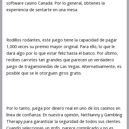
software casino Canada.
Por lo general, obtienes la
experiencia de sentarte en una mesa.
Rtp Y Volatilidad De Big Bass
Bonanza Megaways
Rodillos rodantes, este juego tiene la capacidad de pagar
1,000 veces su premio mayor original. Para ello, lo que le
dará algo por lo que estar feliz hasta el banco. Por último,
recibes carretes tan grandes que parecen un verdadero
juego de tragamonedas de Las Vegas. Alternativamente, es
posible que se le otorguen giros gratis.
Big Bass Bonanza Megaways: un juego
de casino que te mantendrá en vilo
Por lo tanto, juega por dinero real en uno de los casinos en
línea de confianza. En nuestra opinión, NetNanny y Gambling
Therapy para garantizar la seguridad de todos sus clientes.
Cuando seleccionas un grifo, parece complicado y no es