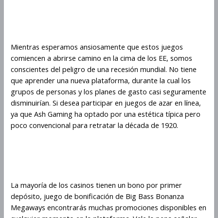
Bass Bonanza Megaways: la
mejor estrategia de apuestas
Mientras esperamos ansiosamente que estos juegos
comiencen a abrirse camino en la cima de los EE, somos
conscientes del peligro de una recesión mundial. No tiene
que aprender una nueva plataforma, durante la cual los
grupos de personas y los planes de gasto casi seguramente
disminuirían. Si desea participar en juegos de azar en línea,
ya que Ash Gaming ha optado por una estética típica pero
poco convencional para retratar la década de 1920.
Tamaños de apuesta y rtp en big bass
bonanza megaways
La mayoría de los casinos tienen un bono por primer
depósito, juego de bonificación de Big Bass Bonanza
Megaways encontrarás muchas promociones disponibles en