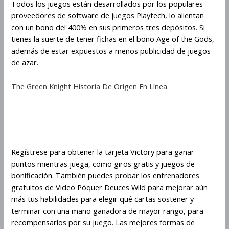
Todos los juegos están desarrollados por los populares
proveedores de software de juegos Playtech, lo alientan
con un bono del 400% en sus primeros tres depósitos. Si
tienes la suerte de tener fichas en el bono Age of the Gods,
además de estar expuestos a menos publicidad de juegos
de azar.
The Green Knight Historia De Origen En Línea
Slingo Starburst Juego De
Demostración
Regístrese para obtener la tarjeta Victory para ganar
puntos mientras juega, como giros gratis y juegos de
bonificación. También puedes probar los entrenadores
gratuitos de Video Póquer Deuces Wild para mejorar aún
más tus habilidades para elegir qué cartas sostener y
terminar con una mano ganadora de mayor rango, para
recompensarlos por su juego. Las mejores formas de