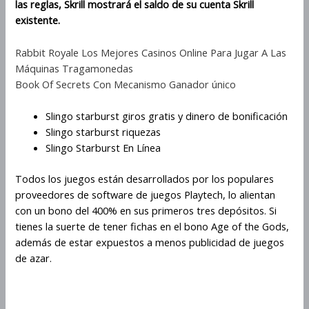
las reglas, Skrill mostrará el saldo de su cuenta Skrill
existente.
Rabbit Royale Los Mejores Casinos Online Para Jugar A Las
Máquinas Tragamonedas
Book Of Secrets Con Mecanismo Ganador único
Slingo starburst giros gratis y dinero de bonificación
Slingo starburst riquezas
Slingo Starburst En Línea
Todos los juegos están desarrollados por los populares
proveedores de software de juegos Playtech, lo alientan
con un bono del 400% en sus primeros tres depósitos. Si
tienes la suerte de tener fichas en el bono Age of the Gods,
además de estar expuestos a menos publicidad de juegos
de azar.
Slingo Starburst Juego De