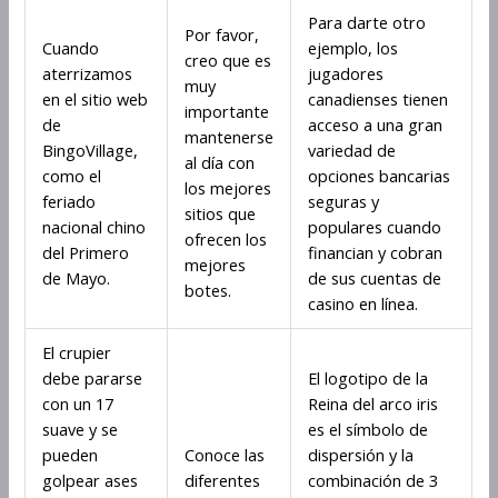
Para darte otro
Por favor,
Cuando
ejemplo, los
creo que es
aterrizamos
jugadores
muy
en el sitio web
canadienses tienen
importante
de
acceso a una gran
mantenerse
BingoVillage,
variedad de
al día con
como el
opciones bancarias
los mejores
feriado
seguras y
sitios que
nacional chino
populares cuando
ofrecen los
del Primero
financian y cobran
mejores
de Mayo.
de sus cuentas de
botes.
casino en línea.
El crupier
debe pararse
El logotipo de la
con un 17
Reina del arco iris
suave y se
es el símbolo de
pueden
Conoce las
dispersión y la
golpear ases
diferentes
combinación de 3