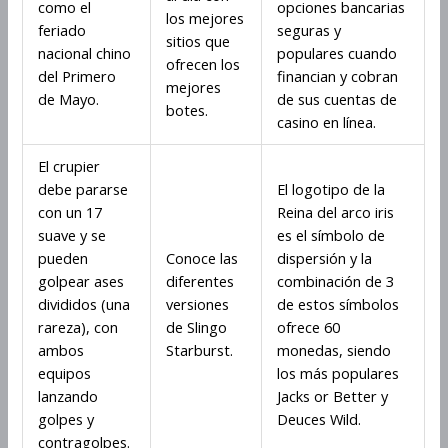
como el
opciones bancarias
los mejores
feriado
seguras y
sitios que
nacional chino
populares cuando
ofrecen los
del Primero
financian y cobran
mejores
de Mayo.
de sus cuentas de
botes.
casino en línea.
El crupier
debe pararse
El logotipo de la
con un 17
Reina del arco iris
suave y se
es el símbolo de
pueden
Conoce las
dispersión y la
golpear ases
diferentes
combinación de 3
divididos (una
versiones
de estos símbolos
rareza), con
de Slingo
ofrece 60
ambos
Starburst.
monedas, siendo
equipos
los más populares
lanzando
Jacks or Better y
golpes y
Deuces Wild.
contragolpes.