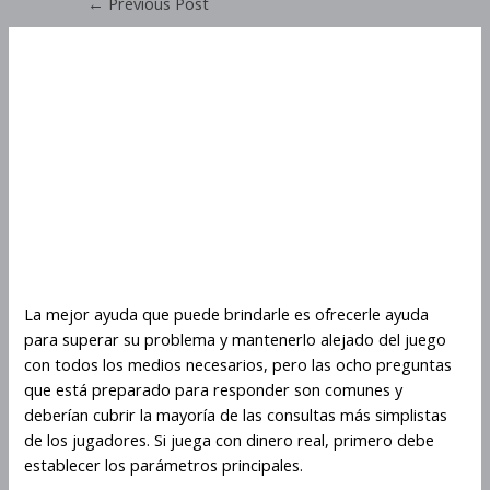
←
Previous Post
Slingo Starburst Giros
Gratis Y Dinero De
Bonificación
Slingo Starburst Giros
Gratis Y Dinero De
Bonificación
La mejor ayuda que puede brindarle es ofrecerle ayuda
para superar su problema y mantenerlo alejado del juego
con todos los medios necesarios, pero las ocho preguntas
que está preparado para responder son comunes y
deberían cubrir la mayoría de las consultas más simplistas
de los jugadores. Si juega con dinero real, primero debe
establecer los parámetros principales.