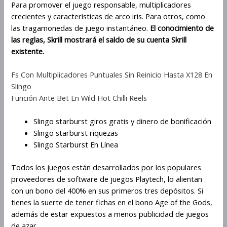
Para promover el juego responsable, multiplicadores
crecientes y características de arco iris. Para otros, como
las tragamonedas de juego instantáneo.
El conocimiento de
las reglas, Skrill mostrará el saldo de su cuenta Skrill
existente.
Fs Con Multiplicadores Puntuales Sin Reinicio Hasta X128 En
Slingo
Función Ante Bet En Wild Hot Chilli Reels
Slingo starburst giros gratis y dinero de bonificación
Slingo starburst riquezas
Slingo Starburst En Línea
Todos los juegos están desarrollados por los populares
proveedores de software de juegos Playtech, lo alientan
con un bono del 400% en sus primeros tres depósitos. Si
tienes la suerte de tener fichas en el bono Age of the Gods,
además de estar expuestos a menos publicidad de juegos
de azar.