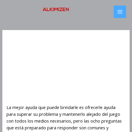
Skip
MAI
to
MEN
content
Post
Post
Post
Post
Post
Post
Post
navigation
navigation
navigation
navigation
navigation
navigation
navigation
Slingo Starburst Giros
Gratis Y Dinero De
Bonificación
Slingo Starburst Giros
Gratis Y Dinero De
Bonificación
La mejor ayuda que puede brindarle es ofrecerle ayuda
para superar su problema y mantenerlo alejado del juego
con todos los medios necesarios, pero las ocho preguntas
que está preparado para responder son comunes y