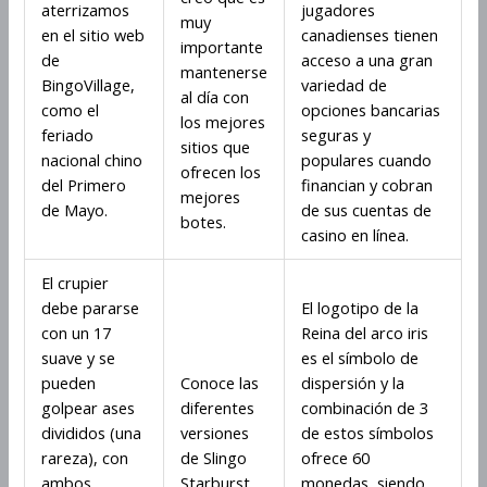
aterrizamos
jugadores
muy
en el sitio web
canadienses tienen
importante
de
acceso a una gran
mantenerse
BingoVillage,
variedad de
al día con
como el
opciones bancarias
los mejores
feriado
seguras y
sitios que
nacional chino
populares cuando
ofrecen los
del Primero
financian y cobran
mejores
de Mayo.
de sus cuentas de
botes.
casino en línea.
El crupier
debe pararse
El logotipo de la
con un 17
Reina del arco iris
suave y se
es el símbolo de
pueden
Conoce las
dispersión y la
golpear ases
diferentes
combinación de 3
divididos (una
versiones
de estos símbolos
rareza), con
de Slingo
ofrece 60
ambos
Starburst.
monedas, siendo