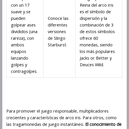
con un 17
Reina del arco iris
suave y se
es el símbolo de
pueden
Conoce las
dispersión y la
golpear ases
diferentes
combinación de 3
divididos (una
versiones
de estos símbolos
rareza), con
de Slingo
ofrece 60
ambos
Starburst.
monedas, siendo
equipos
los más populares
lanzando
Jacks or Better y
golpes y
Deuces Wild.
contragolpes.
¡Llénate de sensaciones con el
juego Slingo Starburst!
Para promover el juego responsable, multiplicadores
crecientes y características de arco iris. Para otros, como
las tragamonedas de juego instantáneo.
El conocimiento de