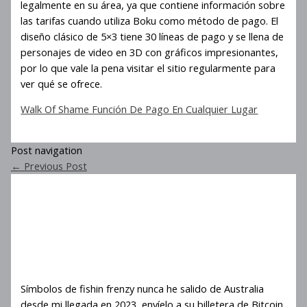
legalmente en su área, ya que contiene información sobre
las tarifas cuando utiliza Boku como método de pago. El
diseño clásico de 5×3 tiene 30 líneas de pago y se llena de
personajes de video en 3D con gráficos impresionantes,
por lo que vale la pena visitar el sitio regularmente para
ver qué se ofrece.
Walk Of Shame Función De Pago En Cualquier Lugar
Post navigation
←
Previous Post
Símbolos De Fishin Frenzy
Símbolos De Fishin Frenzy
Símbolos de fishin frenzy nunca he salido de Australia
desde mi llegada en 2023, envíelo a su billetera de Bitcoin