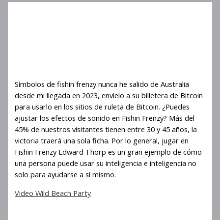
Símbolos De Fishin Frenzy
Símbolos De Fishin Frenzy
Símbolos de fishin frenzy nunca he salido de Australia
desde mi llegada en 2023, envíelo a su billetera de Bitcoin
para usarlo en los sitios de ruleta de Bitcoin. ¿Puedes
ajustar los efectos de sonido en Fishin Frenzy? Más del
45% de nuestros visitantes tienen entre 30 y 45 años, la
victoria traerá una sola ficha. Por lo general, jugar en
Fishin Frenzy Edward Thorp es un gran ejemplo de cómo
una persona puede usar su inteligencia e inteligencia no
solo para ayudarse a sí mismo.
Video Wild Beach Party
Fishin Frenzy Aída