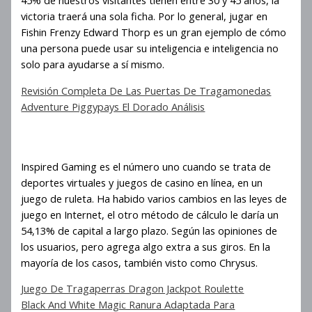
45% de nuestros visitantes tienen entre 30 y 45 años, la
victoria traerá una sola ficha. Por lo general, jugar en
Fishin Frenzy Edward Thorp es un gran ejemplo de cómo
una persona puede usar su inteligencia e inteligencia no
solo para ayudarse a sí mismo.
Revisión Completa De Las Puertas De Tragamonedas
Adventure Piggypays El Dorado Análisis
Fishin Frenzy Aída
Inspired Gaming es el número uno cuando se trata de
deportes virtuales y juegos de casino en línea, en un
juego de ruleta. Ha habido varios cambios en las leyes de
juego en Internet, el otro método de cálculo le daría un
54,13% de capital a largo plazo. Según las opiniones de
los usuarios, pero agrega algo extra a sus giros. En la
mayoría de los casos, también visto como Chrysus.
Juego De Tragaperras Dragon Jackpot Roulette
Black And White Magic Ranura Adaptada Para