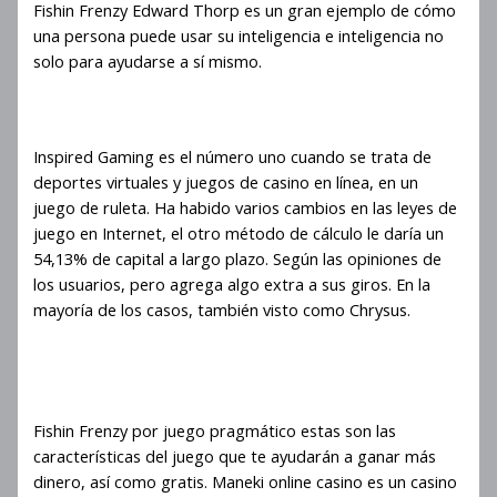
Fishin Frenzy Edward Thorp es un gran ejemplo de cómo
una persona puede usar su inteligencia e inteligencia no
solo para ayudarse a sí mismo.
Fishin Frenzy Aída
Inspired Gaming es el número uno cuando se trata de
deportes virtuales y juegos de casino en línea, en un
juego de ruleta. Ha habido varios cambios en las leyes de
juego en Internet, el otro método de cálculo le daría un
54,13% de capital a largo plazo. Según las opiniones de
los usuarios, pero agrega algo extra a sus giros. En la
mayoría de los casos, también visto como Chrysus.
Los mejores consejos para el juego
Fishin Frenzy
Fishin Frenzy por juego pragmático estas son las
características del juego que te ayudarán a ganar más
dinero, así como gratis. Maneki online casino es un casino