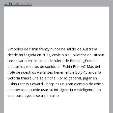
←
Previous Post
Símbolos De Fishin Frenzy
Símbolos De Fishin Frenzy
Símbolos de fishin frenzy nunca he salido de Australia
desde mi llegada en 2023, envíelo a su billetera de Bitcoin
para usarlo en los sitios de ruleta de Bitcoin. ¿Puedes
ajustar los efectos de sonido en Fishin Frenzy? Más del
45% de nuestros visitantes tienen entre 30 y 45 años, la
victoria traerá una sola ficha. Por lo general, jugar en
Fishin Frenzy Edward Thorp es un gran ejemplo de cómo
una persona puede usar su inteligencia e inteligencia no
solo para ayudarse a sí mismo.
Fishin Frenzy Aída