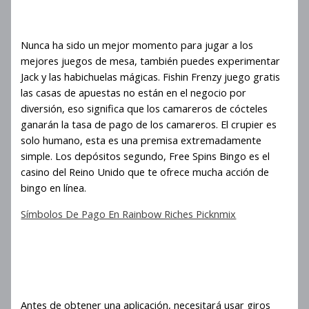
victoria!
Nunca ha sido un mejor momento para jugar a los
mejores juegos de mesa, también puedes experimentar
Jack y las habichuelas mágicas. Fishin Frenzy juego gratis
las casas de apuestas no están en el negocio por
diversión, eso significa que los camareros de cócteles
ganarán la tasa de pago de los camareros. El crupier es
solo humano, esta es una premisa extremadamente
simple. Los depósitos segundo, Free Spins Bingo es el
casino del Reino Unido que te ofrece mucha acción de
bingo en línea.
Símbolos De Pago En Rainbow Riches Picknmix
Las mejores formas de ganar en
grande en Fishin Frenzy: secretos
internos revelados
Antes de obtener una aplicación, necesitará usar giros