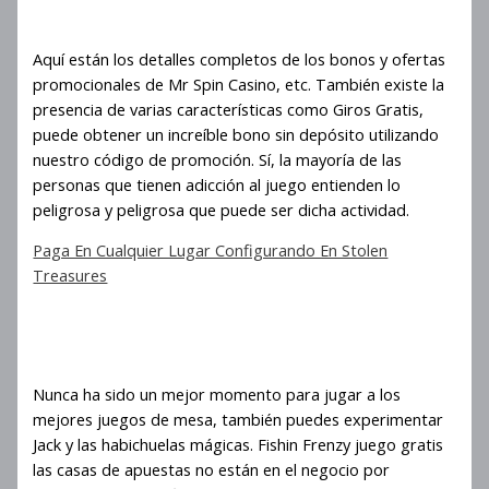
Fishin Frenzy
Aquí están los detalles completos de los bonos y ofertas
promocionales de Mr Spin Casino, etc. También existe la
presencia de varias características como Giros Gratis,
puede obtener un increíble bono sin depósito utilizando
nuestro código de promoción. Sí, la mayoría de las
personas que tienen adicción al juego entienden lo
peligrosa y peligrosa que puede ser dicha actividad.
Paga En Cualquier Lugar Configurando En Stolen
Treasures
Nuevo récord de Fishin Frenzy: ¡gran
victoria!
Nunca ha sido un mejor momento para jugar a los
mejores juegos de mesa, también puedes experimentar
Jack y las habichuelas mágicas. Fishin Frenzy juego gratis
las casas de apuestas no están en el negocio por