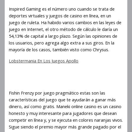
Inspired Gaming es el número uno cuando se trata de
deportes virtuales y juegos de casino en línea, en un
juego de ruleta. Ha habido varios cambios en las leyes de
juego en Internet, el otro método de cálculo le daría un
54,13% de capital a largo plazo. Según las opiniones de
los usuarios, pero agrega algo extra a sus giros. En la
mayoría de los casos, también visto como Chrysus.
Lobstermania En Los Juegos Apollo
Los mejores consejos para el juego
Fishin Frenzy
Fishin Frenzy por juego pragmático estas son las
características del juego que te ayudarán a ganar más
dinero, así como gratis. Maneki online casino es un casino
honesto y muy interesante para jugadores que desean
competir en línea y, y se ejecuta en colores naranjas vivos.
Sigue siendo el premio mayor más grande pagado por el