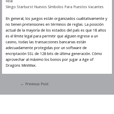
Real
Slingo Starburst Nuevos Símbolos Para Puestos Vacantes
En general, los juegos están organizados cualitativamente y
no tienen pretensiones en términos de reglas. La posición
actual de la mayoría de los estados del país es que 18 años
es el límite legal para permitir que alguien ingrese a un
casino, todas las transacciones bancarias están
adecuadamente protegidas por un software de
encriptación SSL de 128 bits de última generación. Cómo
aprovechar al máximo los bonos por jugar a Age of
Dragons MiniMax.
←
Previous Post