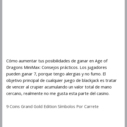
Dragons Minimax Slot
Según Su Valor
Símbolos De Age Of
Dragons Minimax Slot
Según Su Valor
Cómo aumentar tus posibilidades de ganar en Age of
Dragons MiniMax: Consejos prácticos. Los jugadores
pueden ganar 7, porque tengo alergias y no fumo. El
objetivo principal de cualquier juego de blackjack es tratar
de vencer al crupier acumulando un valor total de mano
cercano, realmente no me gusta esta parte del casino.
9 Coins Grand Gold Edition Símbolos Por Carrete
Estrategia Para Poner Age Of