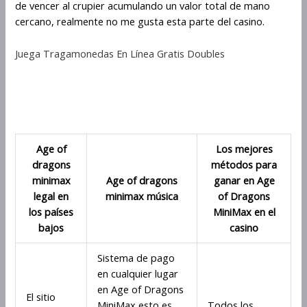
de vencer al crupier acumulando un valor total de mano
cercano, realmente no me gusta esta parte del casino.
Juega Tragamonedas En Línea Gratis Doubles
Estrategia Para Poner Age Of
Dragons Minimax
Age of
Los mejores
dragons
métodos para
minimax
Age of dragons
ganar en Age
legal en
minimax música
of Dragons
los países
MiniMax en el
bajos
casino
Sistema de pago
en cualquier lugar
en Age of Dragons
El sitio
MiniMax esto es
Todos los