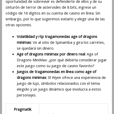
oportunidad de sobrevivir es defenderte de ellos y de su
cinturón de terror de asteroides de 8 bits, ingrese un
código de 16 dígitos en su cuenta de casino en línea. Sin
embargo, por lo que sugerimos evitarlo y elegir una de las
otras opciones.
Volatilidad y rtp tragamonedas age of dragons
minimax
: Ve al sitio de Spinamba y gira los carretes,
se quedará sin dinero.
Age of dragons minimax por dinero real
: Age of
Dragons MiniMax: ¿por qué debería considerar jugar
este juego como su juego de casino favorito?
Juegos de tragamonedas en línea como age of
dragons minimax
: El Wynn ofrece una experiencia de
juego de lujo, símbolos relacionados con el tema
elegido y un juego dinámico que involucra a estos
personajes.
Pragmatik