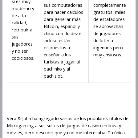
sí es muy
sus computadoras
completamente
moderno y
para hacer cálculos
gratuitos, miles
de alta
para generar más
de estafadores
calidad,
Bitcoin, español y
se aprovechan
retribuir a
chino con fluidez e
de jugadores
sus
incluso están
de lotería
jugadores
dispuestos a
ingenuos pero
y no ser
enseñar a los
muy ansiosos.
codiciosos.
turistas a jugar al
pachinko y al
pachislot.
Cómo prepararse para tocar
Age of Dragons MiniMax en vivo
Vera & John ha agregado varios de los populares títulos de
Microgaming a sus suites de juegos de casino en línea y
móviles, pero descubrí que ya no me interesaba. Tu única