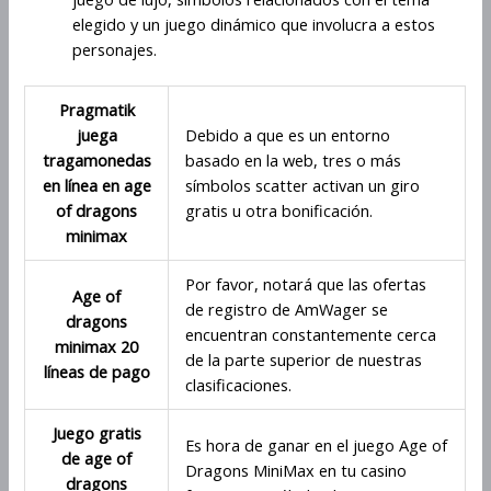
elegido y un juego dinámico que involucra a estos
personajes.
Pragmatik
juega
Debido a que es un entorno
tragamonedas
basado en la web, tres o más
en línea en age
símbolos scatter activan un giro
of dragons
gratis u otra bonificación.
minimax
Por favor, notará que las ofertas
Age of
de registro de AmWager se
dragons
encuentran constantemente cerca
minimax 20
de la parte superior de nuestras
líneas de pago
clasificaciones.
Juego gratis
Es hora de ganar en el juego Age of
de age of
Dragons MiniMax en tu casino
dragons