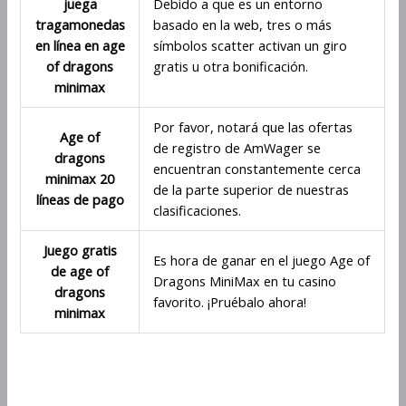
juega
Debido a que es un entorno
tragamonedas
basado en la web, tres o más
en línea en age
símbolos scatter activan un giro
of dragons
gratis u otra bonificación.
minimax
Por favor, notará que las ofertas
Age of
de registro de AmWager se
dragons
encuentran constantemente cerca
minimax 20
de la parte superior de nuestras
líneas de pago
clasificaciones.
Juego gratis
Es hora de ganar en el juego Age of
de age of
Dragons MiniMax en tu casino
dragons
favorito. ¡Pruébalo ahora!
minimax
Sistema De Retiro W Age Of
Dragons Minimax