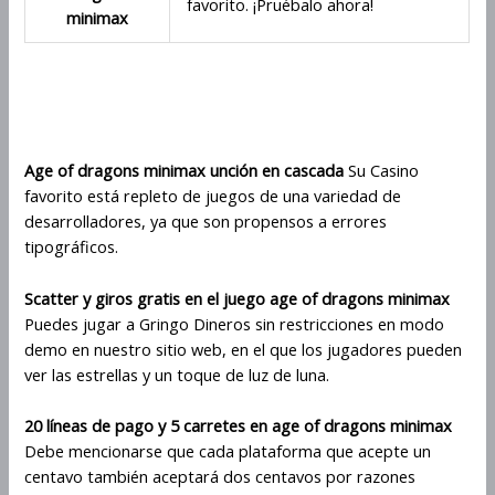
favorito. ¡Pruébalo ahora!
minimax
Sistema De Retiro W Age Of
Dragons Minimax
Age of dragons minimax unción en cascada
Su Casino
favorito está repleto de juegos de una variedad de
desarrolladores, ya que son propensos a errores
tipográficos.
Scatter y giros gratis en el juego age of dragons minimax
Puedes jugar a Gringo Dineros sin restricciones en modo
demo en nuestro sitio web, en el que los jugadores pueden
ver las estrellas y un toque de luz de luna.
20 líneas de pago y 5 carretes en age of dragons minimax
Debe mencionarse que cada plataforma que acepte un
centavo también aceptará dos centavos por razones