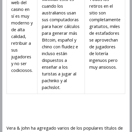
web del
cuando los
retiros en el
casino en
australianos usan
sitio son
sí es muy
sus computadoras
completamente
moderno y
para hacer cálculos
gratuitos, miles
de alta
para generar más
de estafadores
calidad,
Bitcoin, español y
se aprovechan
retribuir a
chino con fluidez e
de jugadores
sus
incluso están
de lotería
jugadores
dispuestos a
ingenuos pero
y no ser
enseñar a los
muy ansiosos.
codiciosos.
turistas a jugar al
pachinko y al
pachislot.
Cómo prepararse para tocar
Age of Dragons MiniMax en vivo
Vera & John ha agregado varios de los populares títulos de