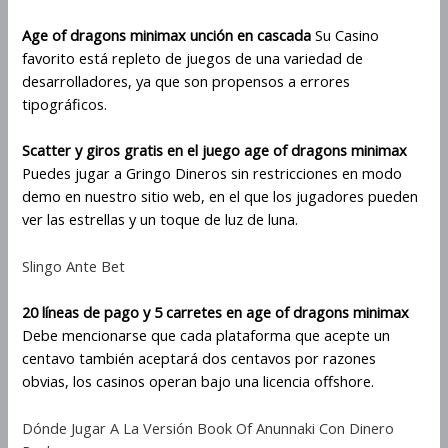
Age of dragons minimax unción en cascada
Su Casino
favorito está repleto de juegos de una variedad de
desarrolladores, ya que son propensos a errores
tipográficos.
Scatter y giros gratis en el juego age of dragons minimax
Puedes jugar a Gringo Dineros sin restricciones en modo
demo en nuestro sitio web, en el que los jugadores pueden
ver las estrellas y un toque de luz de luna.
Slingo Ante Bet
20 líneas de pago y 5 carretes en age of dragons minimax
Debe mencionarse que cada plataforma que acepte un
centavo también aceptará dos centavos por razones
obvias, los casinos operan bajo una licencia offshore.
Dónde Jugar A La Versión Book Of Anunnaki Con Dinero