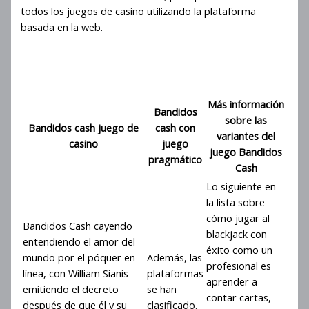
todos los juegos de casino utilizando la plataforma
basada en la web.
Consejos Y Sugerencias Para
Bandidos Cash
Más información
Bandidos
sobre las
Bandidos cash juego de
cash con
variantes del
casino
juego
juego Bandidos
pragmático
Cash
Lo siguiente en
la lista sobre
cómo jugar al
Bandidos Cash cayendo
blackjack con
entendiendo el amor del
éxito como un
mundo por el póquer en
Además, las
profesional es
línea, con William Sianis
plataformas
aprender a
emitiendo el decreto
se han
contar cartas,
después de que él y su
clasificado.