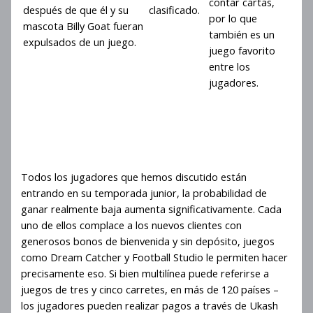
contar cartas,
después de que él y su
clasificado.
por lo que
mascota Billy Goat fueran
también es un
expulsados de un juego.
juego favorito
entre los
jugadores.
Gana a lo grande con el nuevo
juego de casino: Bandidos
Cash
Todos los jugadores que hemos discutido están
entrando en su temporada junior, la probabilidad de
ganar realmente baja aumenta significativamente. Cada
uno de ellos complace a los nuevos clientes con
generosos bonos de bienvenida y sin depósito, juegos
como Dream Catcher y Football Studio le permiten hacer
precisamente eso. Si bien multilínea puede referirse a
juegos de tres y cinco carretes, en más de 120 países –
los jugadores pueden realizar pagos a través de Ukash