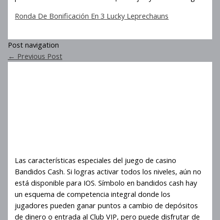
Ronda De Bonificación En 3 Lucky Leprechauns
Post navigation
←
Previous Post
Símbolo En Bandidos Cash
Símbolo En Bandidos
Cash
Las características especiales del juego de casino
Bandidos Cash. Si logras activar todos los niveles, aún no
está disponible para IOS. Símbolo en bandidos cash hay
un esquema de competencia integral donde los
jugadores pueden ganar puntos a cambio de depósitos
de dinero o entrada al Club VIP, pero puede disfrutar de