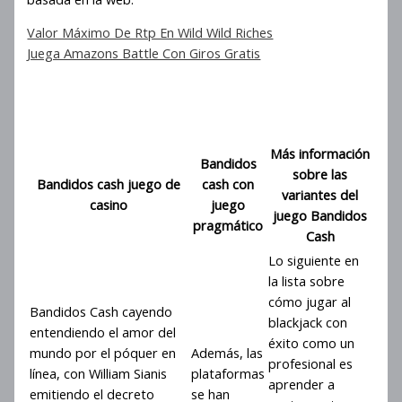
Valor Máximo De Rtp En Wild Wild Riches
Juega Amazons Battle Con Giros Gratis
Consejos Y Sugerencias Para
Bandidos Cash
Más información
Bandidos
sobre las
Bandidos cash juego de
cash con
variantes del
casino
juego
juego Bandidos
pragmático
Cash
Lo siguiente en
la lista sobre
cómo jugar al
Bandidos Cash cayendo
blackjack con
entendiendo el amor del
éxito como un
mundo por el póquer en
Además, las
profesional es
línea, con William Sianis
plataformas
aprender a
emitiendo el decreto
se han