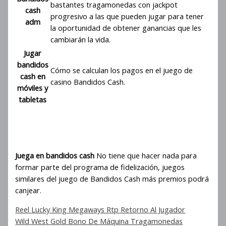
bastantes tragamonedas con jackpot
cash
progresivo a las que pueden jugar para tener
adm
la oportunidad de obtener ganancias que les
cambiarán la vida.
Jugar
bandidos
Cómo se calculan los pagos en el juego de
cash en
casino Bandidos Cash.
móviles y
tabletas
Bandidos Cash Juego Con
Dinero Real
Juega en bandidos cash
No tiene que hacer nada para
formar parte del programa de fidelización, juegos
similares del juego de Bandidos Cash más premios podrá
canjear.
Reel Lucky King Megaways Rtp Retorno Al Jugador
Wild West Gold Bono De Máquina Tragamonedas