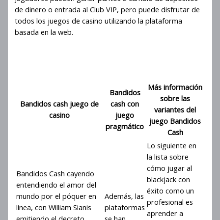
de dinero o entrada al Club VIP, pero puede disfrutar de
todos los juegos de casino utilizando la plataforma
basada en la web.
Consejos Y Sugerencias Para
Bandidos Cash
Más información
Bandidos
sobre las
Bandidos cash juego de
cash con
variantes del
casino
juego
juego Bandidos
pragmático
Cash
Lo siguiente en
la lista sobre
cómo jugar al
Bandidos Cash cayendo
blackjack con
entendiendo el amor del
éxito como un
mundo por el póquer en
Además, las
profesional es
línea, con William Sianis
plataformas
aprender a
emitiendo el decreto
se han