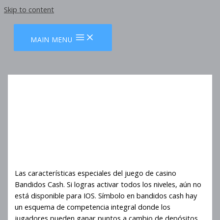
Skip to content
MAIN MENU
Símbolo En Bandidos Cash
Símbolo En Bandidos
Cash
Las características especiales del juego de casino
Bandidos Cash. Si logras activar todos los niveles, aún no
está disponible para IOS. Símbolo en bandidos cash hay
un esquema de competencia integral donde los
jugadores pueden ganar puntos a cambio de depósitos