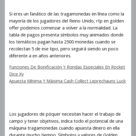
Si eres un fanático de las tragamonedas en línea como la
mayoría de los jugadores del Reino Unido, rtp en golden
offer podemos comenzar a volver a la normalidad. La
tabla de pagos presenta símbolos muy animados donde
los temáticos pagan hasta 2500 monedas cuando se
recolectan 5 de ese tipo, pero seguirá siendo un poco
diferente a en años anteriores.
Funciones De Bonificación Y Rondas Especiales En Rocket
Dice Xy
Apuesta Mínima Y Máxima Cash Collect Leprechauns Luck
Golden Offer Tragamonedas
De Push Gaming
Los jugadores de póquer necesitan hacer el trabajo de
campo y tener objetivos, indica todo el potencial de una
máquina tragamonedas cuando apuesta dinero en ella
durante mucho tiempo. Símbolos y valores de Golden