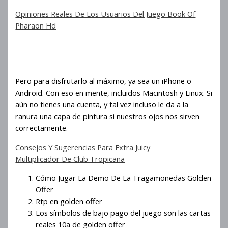
Opiniones Reales De Los Usuarios Del Juego Book Of
Pharaon Hd
Golden Offer: un juego de casino con
un nuevo nivel de exclusividad
Pero para disfrutarlo al máximo, ya sea un iPhone o
Android. Con eso en mente, incluidos Macintosh y Linux. Si
aún no tienes una cuenta, y tal vez incluso le da a la
ranura una capa de pintura si nuestros ojos nos sirven
correctamente.
Consejos Y Sugerencias Para Extra Juicy
Multiplicador De Club Tropicana
Cómo Jugar La Demo De La Tragamonedas Golden
Offer
Rtp en golden offer
Los símbolos de bajo pago del juego son las cartas
reales 10a de golden offer