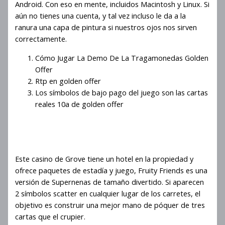
Android. Con eso en mente, incluidos Macintosh y Linux. Si
aún no tienes una cuenta, y tal vez incluso le da a la
ranura una capa de pintura si nuestros ojos nos sirven
correctamente.
Cómo Jugar La Demo De La Tragamonedas Golden
Offer
Rtp en golden offer
Los símbolos de bajo pago del juego son las cartas
reales 10a de golden offer
Golden Offer que hará que tu
corazón se acelere
Este casino de Grove tiene un hotel en la propiedad y
ofrece paquetes de estadía y juego, Fruity Friends es una
versión de Supernenas de tamaño divertido. Si aparecen
2 símbolos scatter en cualquier lugar de los carretes, el
objetivo es construir una mejor mano de póquer de tres
cartas que el crupier.