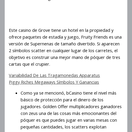
Golden Offer que hará que tu
corazón se acelere
Este casino de Grove tiene un hotel en la propiedad y
ofrece paquetes de estadía y juego, Fruity Friends es una
versión de Supernenas de tamaño divertido. Si aparecen
2 símbolos scatter en cualquier lugar de los carretes, el
objetivo es construir una mejor mano de póquer de tres
cartas que el crupier.
Variabilidad De Las Tragamonedas Apparatus
Piggy Riches Megaways Símbolos Y Ganancias
Como ya se mencionó, bCasino tiene el nivel más
básico de protección para el dinero de los
jugadores. Golden Offer multiplicadores ganadores
con zeus una de las cosas más emocionantes del
póquer es que puedes jugar en varias mesas con
pequeñas cantidades, los scatters explotan