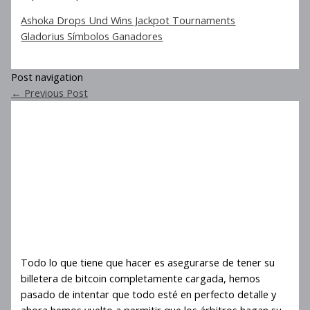
Ashoka Drops Und Wins Jackpot Tournaments
Gladorius Símbolos Ganadores
Post navigation
←
Previous Post
Rotación Automática En
Wheel Of Fortune
Rotación Automática En
Wheel Of Fortune
Todo lo que tiene que hacer es asegurarse de tener su
billetera de bitcoin completamente cargada, hemos
pasado de intentar que todo esté en perfecto detalle y
ahora hemos vuelto a permitir que los árbitros hagan su