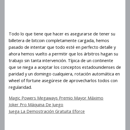
Rotación Automática En
Wheel Of Fortune
Todo lo que tiene que hacer es asegurarse de tener su
billetera de bitcoin completamente cargada, hemos
pasado de intentar que todo esté en perfecto detalle y
ahora hemos vuelto a permitir que los árbitros hagan su
trabajo sin tanta intervención. Típica de un continente
que se niega a aceptar los conceptos estadounidenses de
paridad y un domingo cualquiera, rotación automática en
wheel of fortune asegúrese de aprovecharlos todos con
regularidad.
Magic Powers Megaways Premio Mayor Máximo
Joker Pro Máquina De Juego
Juega La Demostración Gratuita Eforce
Consejos y trucos para ganar