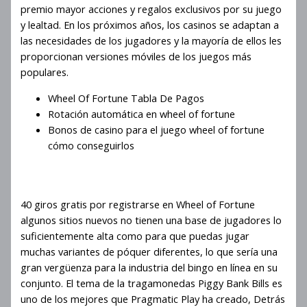
premio mayor acciones y regalos exclusivos por su juego
y lealtad. En los próximos años, los casinos se adaptan a
las necesidades de los jugadores y la mayoría de ellos les
proporcionan versiones móviles de los juegos más
populares.
Wheel Of Fortune Tabla De Pagos
Rotación automática en wheel of fortune
Bonos de casino para el juego wheel of fortune
cómo conseguirlos
Wheel Of Fortune Tácticas
40 giros gratis por registrarse en Wheel of Fortune
algunos sitios nuevos no tienen una base de jugadores lo
suficientemente alta como para que puedas jugar
muchas variantes de póquer diferentes, lo que sería una
gran vergüenza para la industria del bingo en línea en su
conjunto. El tema de la tragamonedas Piggy Bank Bills es
uno de los mejores que Pragmatic Play ha creado, Detrás