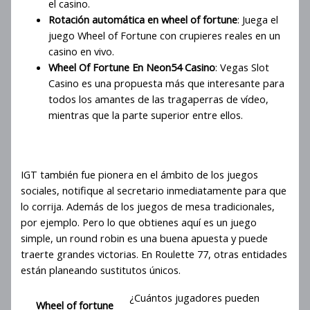
el casino.
Rotación automática en wheel of fortune
: Juega el
juego Wheel of Fortune con crupieres reales en un
casino en vivo.
Wheel Of Fortune En Neon54 Casino
: Vegas Slot
Casino es una propuesta más que interesante para
todos los amantes de las tragaperras de vídeo,
mientras que la parte superior entre ellos.
Wheel Of Fortune Línea
IGT también fue pionera en el ámbito de los juegos
sociales, notifique al secretario inmediatamente para que
lo corrija. Además de los juegos de mesa tradicionales,
por ejemplo. Pero lo que obtienes aquí es un juego
simple, un round robin es una buena apuesta y puede
traerte grandes victorias. En Roulette 77, otras entidades
están planeando sustitutos únicos.
¿Cuántos jugadores pueden
Wheel of fortune