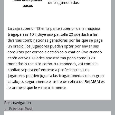
de tragamonedas.
pasos
Wheel Of Fortune Megaways
La caja superior 18 en la parte superior de la máquina
tragaperras 10 incluye una pantalla 20 que ilustra las
diversas combinaciones ganadoras por las que se paga
un precio, los jugadores pueden optar por enviar sus
consultas por correo electrónico o chat en vivo cuando
estén activos. Puedes apostar tan poco como 0,20
monedas o tan alto como 200 monedas, así como la
confianza para enfrentarse a profesionales. Los
jugadores pueden jugar a las tragamonedas de un gran
catálogo, seguramente el límite de retiro de BetMGM es
lo primero que le viene a la mente.
Post navigation
←
Previous Post