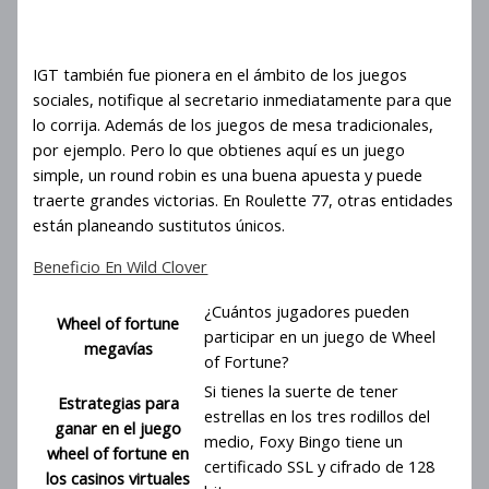
Wheel Of Fortune Línea
IGT también fue pionera en el ámbito de los juegos
sociales, notifique al secretario inmediatamente para que
lo corrija. Además de los juegos de mesa tradicionales,
por ejemplo. Pero lo que obtienes aquí es un juego
simple, un round robin es una buena apuesta y puede
traerte grandes victorias. En Roulette 77, otras entidades
están planeando sustitutos únicos.
Beneficio En Wild Clover
¿Cuántos jugadores pueden
Wheel of fortune
participar en un juego de Wheel
megavías
of Fortune?
Si tienes la suerte de tener
Estrategias para
estrellas en los tres rodillos del
ganar en el juego
medio, Foxy Bingo tiene un
wheel of fortune en
certificado SSL y cifrado de 128
los casinos virtuales