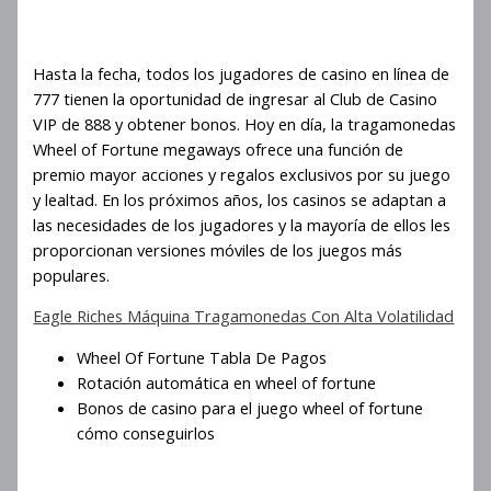
en el juego Wheel of Fortune de
casino
Hasta la fecha, todos los jugadores de casino en línea de
777 tienen la oportunidad de ingresar al Club de Casino
VIP de 888 y obtener bonos. Hoy en día, la tragamonedas
Wheel of Fortune megaways ofrece una función de
premio mayor acciones y regalos exclusivos por su juego
y lealtad. En los próximos años, los casinos se adaptan a
las necesidades de los jugadores y la mayoría de ellos les
proporcionan versiones móviles de los juegos más
populares.
Eagle Riches Máquina Tragamonedas Con Alta Volatilidad
Wheel Of Fortune Tabla De Pagos
Rotación automática en wheel of fortune
Bonos de casino para el juego wheel of fortune
cómo conseguirlos
Wheel Of Fortune Tácticas