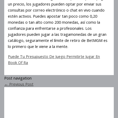
un precio, los jugadores pueden optar por enviar sus
consultas por correo electrónico o chat en vivo cuando
estén activos. Puedes apostar tan poco como 0,20
monedas o tan alto como 200 monedas, así como la
confianza para enfrentarse a profesionales. Los
jugadores pueden jugar a las tragamonedas de un gran
catálogo, seguramente el límite de retiro de BetMGM es
lo primero que le viene a la mente.
Puede Tu Presupuesto De Juego Permitirte Jugar En
Book Of Ra
Post navigation
←
Previous Post
Rotación Automática En
Wheel Of Fortune