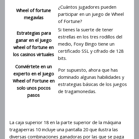
¿Cuántos jugadores pueden
Wheel of fortune
participar en un juego de Wheel
megavías
of Fortune?
Si tienes la suerte de tener
Estrategias para
estrellas en los tres rodillos del
ganar en el juego
medio, Foxy Bingo tiene un
wheel of fortune en
certificado SSL y cifrado de 128
los casinos virtuales
bits.
Conviértete en un
Por supuesto, ahora que has
experto en el juego
dominado algunas habilidades y
Wheel of Fortune en
estrategias básicas de los juegos
solo unos pocos
de tragamonedas.
pasos
Wheel Of Fortune Megaways
La caja superior 18 en la parte superior de la máquina
tragaperras 10 incluye una pantalla 20 que ilustra las
diversas combinaciones ganadoras por las que se paga