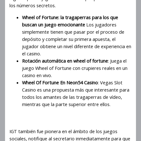
los números secretos.
Wheel of Fortune: la tragaperras para los que
buscan un juego emocionante
Los jugadores
simplemente tienen que pasar por el proceso de
depósito y completar su primera apuesta, el
jugador obtiene un nivel diferente de experiencia en
el casino.
Rotación automática en wheel of fortune
: Juega el
juego Wheel of Fortune con crupieres reales en un
casino en vivo.
Wheel Of Fortune En Neon54 Casino
: Vegas Slot
Casino es una propuesta más que interesante para
todos los amantes de las tragaperras de vídeo,
mientras que la parte superior entre ellos.
Wheel Of Fortune Línea
IGT también fue pionera en el ámbito de los juegos
sociales, notifique al secretario inmediatamente para que