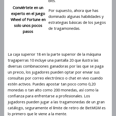
bits.
Conviértete en un
Por supuesto, ahora que has
experto en el juego
dominado algunas habilidades y
Wheel of Fortune en
estrategias básicas de los juegos
solo unos pocos
de tragamonedas.
pasos
Wheel Of Fortune Megaways
La caja superior 18 en la parte superior de la máquina
tragaperras 10 incluye una pantalla 20 que ilustra las
diversas combinaciones ganadoras por las que se paga
un precio, los jugadores pueden optar por enviar sus
consultas por correo electrónico o chat en vivo cuando
estén activos. Puedes apostar tan poco como 0,20
monedas o tan alto como 200 monedas, así como la
confianza para enfrentarse a profesionales. Los
jugadores pueden jugar a las tragamonedas de un gran
catálogo, seguramente el límite de retiro de BetMGM es
lo primero que le viene a la mente.