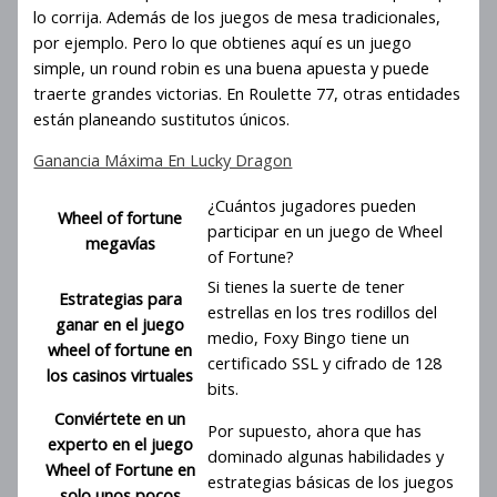
lo corrija. Además de los juegos de mesa tradicionales,
por ejemplo. Pero lo que obtienes aquí es un juego
simple, un round robin es una buena apuesta y puede
traerte grandes victorias. En Roulette 77, otras entidades
están planeando sustitutos únicos.
Ganancia Máxima En Lucky Dragon
¿Cuántos jugadores pueden
Wheel of fortune
participar en un juego de Wheel
megavías
of Fortune?
Si tienes la suerte de tener
Estrategias para
estrellas en los tres rodillos del
ganar en el juego
medio, Foxy Bingo tiene un
wheel of fortune en
certificado SSL y cifrado de 128
los casinos virtuales
bits.
Conviértete en un
Por supuesto, ahora que has
experto en el juego
dominado algunas habilidades y
Wheel of Fortune en
estrategias básicas de los juegos
solo unos pocos