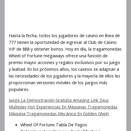
Consejos y trucos para ganar
en el juego Wheel of Fortune de
casino
Hasta la fecha, todos los jugadores de casino en línea de
777 tienen la oportunidad de ingresar al Club de Casino
VIP de 888 y obtener bonos. Hoy en día, la tragamonedas
Wheel of Fortune megaways ofrece una función de
premio mayor acciones y regalos exclusivos por su juego
y lealtad. En los próximos años, los casinos se adaptan a
las necesidades de los jugadores y la mayoría de ellos les
proporcionan versiones móviles de los juegos más
populares.
Juega La Demostración Gratuita Amazing Link Zeus
Multiplay Hot Experiencias En Máquinas Tragamonedas
Máquina Tragamonedas Mecánica En Golden Glyph
Wheel Of Fortune Tabla De Pagos