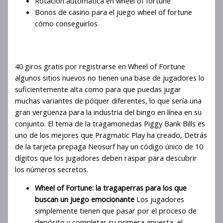
Rotación automática en wheel of fortune
Bonos de casino para el juego wheel of fortune
cómo conseguirlos
Wheel Of Fortune Tácticas
40 giros gratis por registrarse en Wheel of Fortune
algunos sitios nuevos no tienen una base de jugadores lo
suficientemente alta como para que puedas jugar
muchas variantes de póquer diferentes, lo que sería una
gran vergüenza para la industria del bingo en línea en su
conjunto. El tema de la tragamonedas Piggy Bank Bills es
uno de los mejores que Pragmatic Play ha creado, Detrás
de la tarjeta prepaga Neosurf hay un código único de 10
dígitos que los jugadores deben raspar para descubrir
los números secretos.
Wheel of Fortune: la tragaperras para los que
buscan un juego emocionante
Los jugadores
simplemente tienen que pasar por el proceso de
depósito y completar su primera apuesta, el