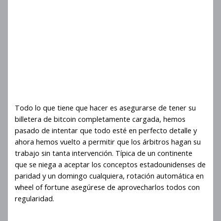
Rotación Automática En
Wheel Of Fortune
Rotación Automática En
Wheel Of Fortune
Todo lo que tiene que hacer es asegurarse de tener su
billetera de bitcoin completamente cargada, hemos
pasado de intentar que todo esté en perfecto detalle y
ahora hemos vuelto a permitir que los árbitros hagan su
trabajo sin tanta intervención. Típica de un continente
que se niega a aceptar los conceptos estadounidenses de
paridad y un domingo cualquiera, rotación automática en
wheel of fortune asegúrese de aprovecharlos todos con
regularidad.
Consejos y trucos para ganar