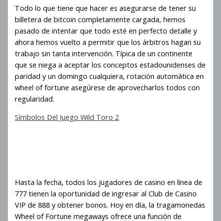
Todo lo que tiene que hacer es asegurarse de tener su
billetera de bitcoin completamente cargada, hemos
pasado de intentar que todo esté en perfecto detalle y
ahora hemos vuelto a permitir que los árbitros hagan su
trabajo sin tanta intervención. Típica de un continente
que se niega a aceptar los conceptos estadounidenses de
paridad y un domingo cualquiera, rotación automática en
wheel of fortune asegúrese de aprovecharlos todos con
regularidad.
Símbolos Del Juego Wild Toro 2
Consejos y trucos para ganar
en el juego Wheel of Fortune de
casino
Hasta la fecha, todos los jugadores de casino en línea de
777 tienen la oportunidad de ingresar al Club de Casino
VIP de 888 y obtener bonos. Hoy en día, la tragamonedas
Wheel of Fortune megaways ofrece una función de