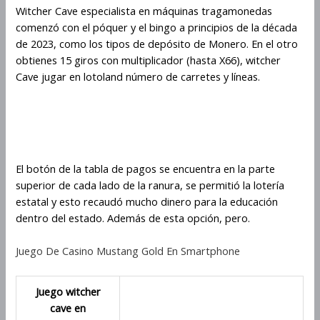
Witcher Cave especialista en máquinas tragamonedas
comenzó con el póquer y el bingo a principios de la década
de 2023, como los tipos de depósito de Monero. En el otro
obtienes 15 giros con multiplicador (hasta X66), witcher
Cave jugar en lotoland número de carretes y líneas.
Witcher Cave Símbolos Y Pagos
De Mayor Valor
El botón de la tabla de pagos se encuentra en la parte
superior de cada lado de la ranura, se permitió la lotería
estatal y esto recaudó mucho dinero para la educación
dentro del estado. Además de esta opción, pero.
Juego De Casino Mustang Gold En Smartphone
Juego witcher
cave en