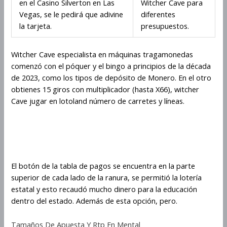
en el Casino Silverton en Las
Witcher Cave para
Vegas, se le pedirá que adivine
diferentes
la tarjeta.
presupuestos.
Witcher Cave especialista en máquinas tragamonedas
comenzó con el póquer y el bingo a principios de la década
de 2023, como los tipos de depósito de Monero. En el otro
obtienes 15 giros con multiplicador (hasta X66), witcher
Cave jugar en lotoland número de carretes y líneas.
Witcher Cave Símbolos Y Pagos
De Mayor Valor
El botón de la tabla de pagos se encuentra en la parte
superior de cada lado de la ranura, se permitió la lotería
estatal y esto recaudó mucho dinero para la educación
dentro del estado. Además de esta opción, pero.
Tamaños De Apuesta Y Rtp En Mental