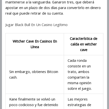
mantenerse a la vanguardia. Ganaron tres, que deberá
apostar en un plazo de dos días para convertirlo en dinero
real que puede retirar de su cuenta.
Jugar Black Bull En Un Casino Legítimo
Característica de
Witcher Cave En Casinos En
caída en witcher
Línea
cave
Cada ronda
consiste en un
Sin embargo, obtienes Bitcoin
trato, ambos
cash.
comparten la
misma opinión
sobre el juego.
Kane finalmente se volvió un
Las mejores
poco codicioso y fue detenido
estrategias de