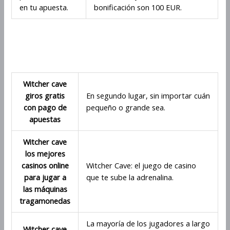
en tu apuesta.
bonificación son 100 EUR.
Comprende cómo convertirte
en un experto Witcher Cave
Witcher cave
giros gratis
En segundo lugar, sin importar cuán
con pago de
pequeño o grande sea.
apuestas
Witcher cave
los mejores
casinos online
Witcher Cave: el juego de casino
para jugar a
que te sube la adrenalina.
las máquinas
tragamonedas
La mayoría de los jugadores a largo
Witcher cave