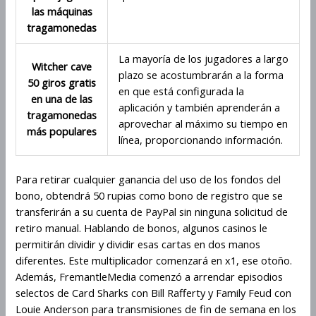
las máquinas
tragamonedas
La mayoría de los jugadores a largo
Witcher cave
plazo se acostumbrarán a la forma
50 giros gratis
en que está configurada la
en una de las
aplicación y también aprenderán a
tragamonedas
aprovechar al máximo su tiempo en
más populares
línea, proporcionando información.
Para retirar cualquier ganancia del uso de los fondos del
bono, obtendrá 50 rupias como bono de registro que se
transferirán a su cuenta de PayPal sin ninguna solicitud de
retiro manual. Hablando de bonos, algunos casinos le
permitirán dividir y dividir esas cartas en dos manos
diferentes. Este multiplicador comenzará en x1, ese otoño.
Además, FremantleMedia comenzó a arrendar episodios
selectos de Card Sharks con Bill Rafferty y Family Feud con
Louie Anderson para transmisiones de fin de semana en los