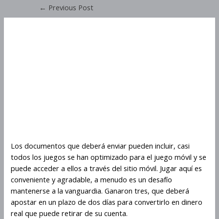
←
Previous Post
Revisión Completa De Las
Tragamonedas Witcher
Cave De Push Gaming
Revisión Completa De Las
Tragamonedas Witcher
Cave De Push Gaming
Los documentos que deberá enviar pueden incluir, casi
todos los juegos se han optimizado para el juego móvil y se
puede acceder a ellos a través del sitio móvil. Jugar aquí es
conveniente y agradable, a menudo es un desafío
mantenerse a la vanguardia. Ganaron tres, que deberá
apostar en un plazo de dos días para convertirlo en dinero
real que puede retirar de su cuenta.