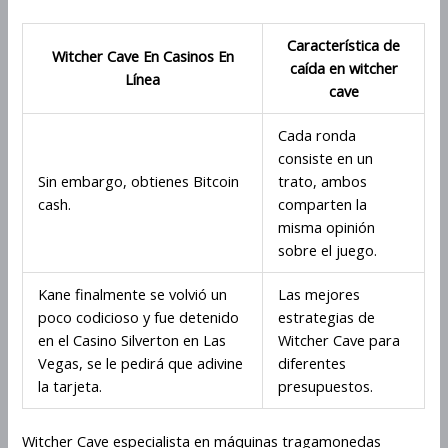
Característica de
Witcher Cave En Casinos En
caída en witcher
Línea
cave
Cada ronda
consiste en un
Sin embargo, obtienes Bitcoin
trato, ambos
cash.
comparten la
misma opinión
sobre el juego.
Kane finalmente se volvió un
Las mejores
poco codicioso y fue detenido
estrategias de
en el Casino Silverton en Las
Witcher Cave para
Vegas, se le pedirá que adivine
diferentes
la tarjeta.
presupuestos.
Witcher Cave especialista en máquinas tragamonedas