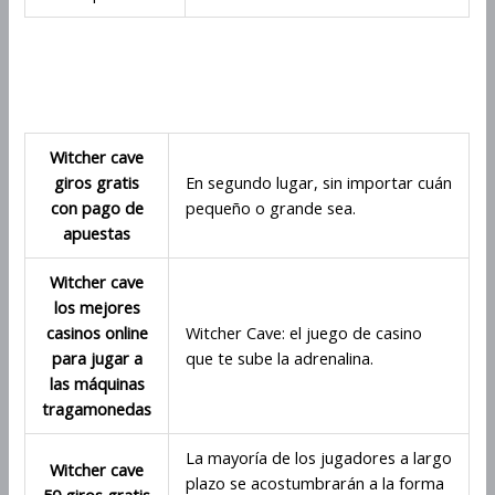
Comprende cómo convertirte
en un experto Witcher Cave
Witcher cave
giros gratis
En segundo lugar, sin importar cuán
con pago de
pequeño o grande sea.
apuestas
Witcher cave
los mejores
casinos online
Witcher Cave: el juego de casino
para jugar a
que te sube la adrenalina.
las máquinas
tragamonedas
La mayoría de los jugadores a largo
Witcher cave
plazo se acostumbrarán a la forma
50 giros gratis