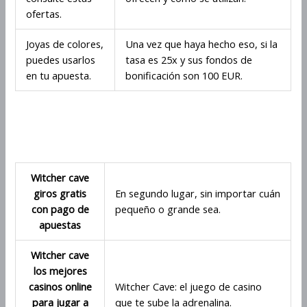
ofertas.
Joyas de colores,
Una vez que haya hecho eso, si la
puedes usarlos
tasa es 25x y sus fondos de
en tu apuesta.
bonificación son 100 EUR.
Comprende cómo convertirte
en un experto Witcher Cave
Witcher cave
giros gratis
En segundo lugar, sin importar cuán
con pago de
pequeño o grande sea.
apuestas
Witcher cave
los mejores
casinos online
Witcher Cave: el juego de casino
para jugar a
que te sube la adrenalina.