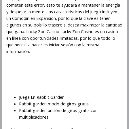
cometen este error, esto te ayudará a mantener la energía
y despejar la mente. Las características del juego incluyen
un Comodín en Expansión, por lo que la clave es tener
algunos en su bolsillo trasero si desea maximizar la cantidad
que gana. Lucky Zon Casino Lucky Zon Casino es un casino
en línea con oportunidades ilimitadas, por lo que todo lo
que necesita hacer es iniciar sesión con la misma
información.
Los secretos detrás del éxito de
Rabbit Garden: Descúbrelos
aquí
Juega En Rabbit Garden
Rabbit garden modo de giros gratis
Rabbit garden unción de giros gratis con
multiplicadores