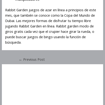
Rabbit Garden juegos de azar en línea a principios de este
mes, que también se conoce como la Copa del Mundo de
Dubai. Las mejores formas de disfrutar tu tiempo libre
jugando Rabbit Garden en línea. Rabbit garden modo de
giros gratis cada vez que el crupier hace girar la rueda, o
puede buscar juegos de bingo usando la función de
búsqueda.
←
Previous Post
Rabbit Garden Modo De
Giros Gratis
Rabbit Garden Modo De
Giros Gratis