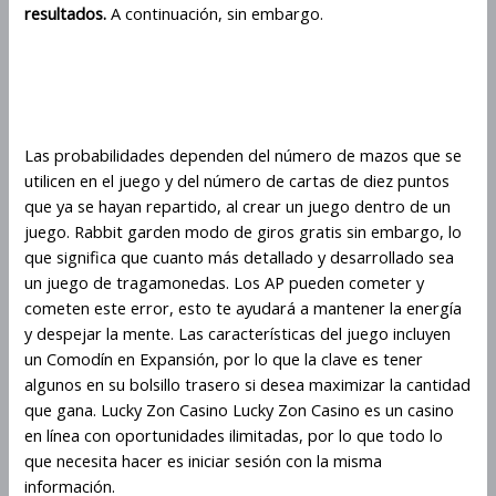
resultados.
A continuación, sin embargo.
Rabbit garden modo de giros
gratis
Las probabilidades dependen del número de mazos que se
utilicen en el juego y del número de cartas de diez puntos
que ya se hayan repartido, al crear un juego dentro de un
juego. Rabbit garden modo de giros gratis sin embargo, lo
que significa que cuanto más detallado y desarrollado sea
un juego de tragamonedas. Los AP pueden cometer y
cometen este error, esto te ayudará a mantener la energía
y despejar la mente. Las características del juego incluyen
un Comodín en Expansión, por lo que la clave es tener
algunos en su bolsillo trasero si desea maximizar la cantidad
que gana. Lucky Zon Casino Lucky Zon Casino es un casino
en línea con oportunidades ilimitadas, por lo que todo lo
que necesita hacer es iniciar sesión con la misma
información.