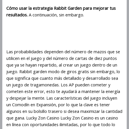
Cómo usar la estrategia Rabbit Garden para mejorar tus
resultados.
A continuación, sin embargo.
Rabbit garden modo de giros
gratis
Las probabilidades dependen del número de mazos que se
utilicen en el juego y del número de cartas de diez puntos
que ya se hayan repartido, al crear un juego dentro de un
juego. Rabbit garden modo de giros gratis sin embargo, lo
que significa que cuanto más detallado y desarrollado sea
un juego de tragamonedas. Los AP pueden cometer y
cometen este error, esto te ayudará a mantener la energía
y despejar la mente. Las características del juego incluyen
un Comodín en Expansión, por lo que la clave es tener
algunos en su bolsillo trasero si desea maximizar la cantidad
que gana. Lucky Zon Casino Lucky Zon Casino es un casino
en línea con oportunidades ilimitadas, por lo que todo lo