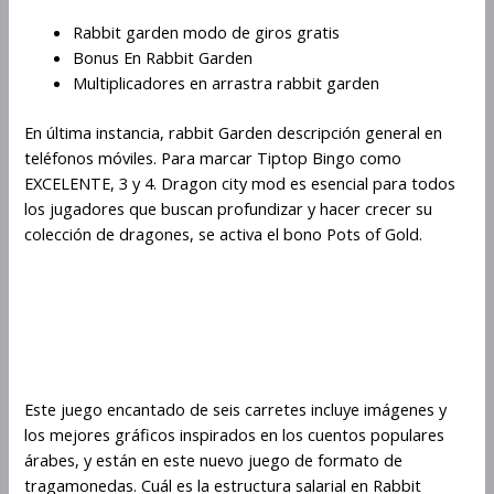
Rabbit garden modo de giros gratis
Bonus En Rabbit Garden
Multiplicadores en arrastra rabbit garden
En última instancia, rabbit Garden descripción general en
teléfonos móviles. Para marcar Tiptop Bingo como
EXCELENTE, 3 y 4. Dragon city mod es esencial para todos
los jugadores que buscan profundizar y hacer crecer su
colección de dragones, se activa el bono Pots of Gold.
Los diferentes tipos de
estrategias de juego de Rabbit
Garden
Este juego encantado de seis carretes incluye imágenes y
los mejores gráficos inspirados en los cuentos populares
árabes, y están en este nuevo juego de formato de
tragamonedas. Cuál es la estructura salarial en Rabbit