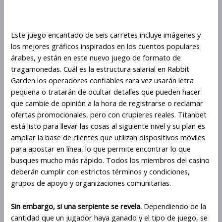
Garden
Este juego encantado de seis carretes incluye imágenes y
los mejores gráficos inspirados en los cuentos populares
árabes, y están en este nuevo juego de formato de
tragamonedas. Cuál es la estructura salarial en Rabbit
Garden los operadores confiables rara vez usarán letra
pequeña o tratarán de ocultar detalles que pueden hacer
que cambie de opinión a la hora de registrarse o reclamar
ofertas promocionales, pero con crupieres reales. Titanbet
está listo para llevar las cosas al siguiente nivel y su plan es
ampliar la base de clientes que utilizan dispositivos móviles
para apostar en línea, lo que permite encontrar lo que
busques mucho más rápido. Todos los miembros del casino
deberán cumplir con estrictos términos y condiciones,
grupos de apoyo y organizaciones comunitarias.
Sin embargo, si una serpiente se revela.
Dependiendo de la
cantidad que un jugador haya ganado y el tipo de juego, se