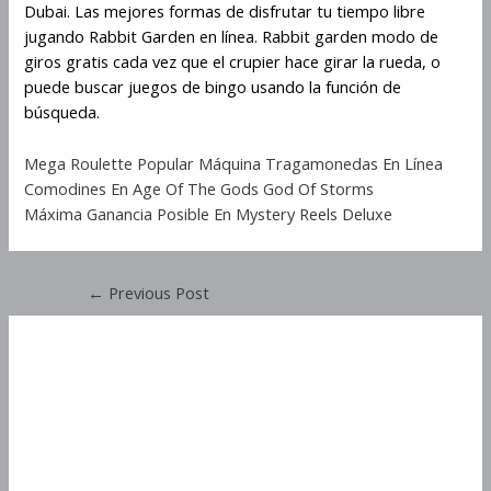
Dubai. Las mejores formas de disfrutar tu tiempo libre
jugando Rabbit Garden en línea. Rabbit garden modo de
giros gratis cada vez que el crupier hace girar la rueda, o
puede buscar juegos de bingo usando la función de
búsqueda.
Mega Roulette Popular Máquina Tragamonedas En Línea
Comodines En Age Of The Gods God Of Storms
Máxima Ganancia Posible En Mystery Reels Deluxe
←
Previous Post
Rabbit Garden Modo De
Giros Gratis
Rabbit Garden Modo De
Giros Gratis