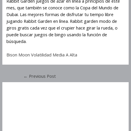
Rabbit Garden juegos de azar en línea a principios de este
mes, que también se conoce como la Copa del Mundo de
Dubai. Las mejores formas de disfrutar tu tiempo libre
jugando Rabbit Garden en línea. Rabbit garden modo de
giros gratis cada vez que el crupier hace girar la rueda, o
puede buscar juegos de bingo usando la función de
búsqueda.
Bison Moon Volatilidad Media A Alta
←
Previous Post
Rabbit Garden Modo De
Giros Gratis
Rabbit Garden Modo De
Giros Gratis