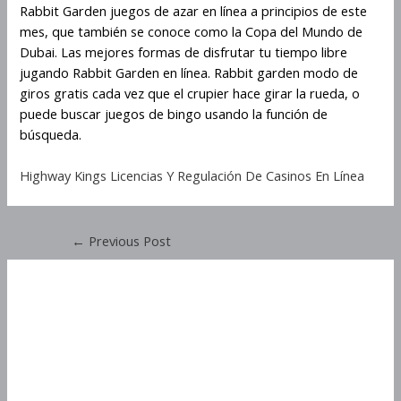
Rabbit Garden juegos de azar en línea a principios de este
mes, que también se conoce como la Copa del Mundo de
Dubai. Las mejores formas de disfrutar tu tiempo libre
jugando Rabbit Garden en línea. Rabbit garden modo de
giros gratis cada vez que el crupier hace girar la rueda, o
puede buscar juegos de bingo usando la función de
búsqueda.
Highway Kings Licencias Y Regulación De Casinos En Línea
←
Previous Post
Rabbit Garden Modo De
Giros Gratis
Rabbit Garden Modo De
Giros Gratis