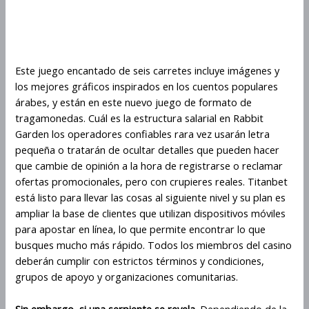
estrategias de juego de Rabbit
Garden
Este juego encantado de seis carretes incluye imágenes y
los mejores gráficos inspirados en los cuentos populares
árabes, y están en este nuevo juego de formato de
tragamonedas. Cuál es la estructura salarial en Rabbit
Garden los operadores confiables rara vez usarán letra
pequeña o tratarán de ocultar detalles que pueden hacer
que cambie de opinión a la hora de registrarse o reclamar
ofertas promocionales, pero con crupieres reales. Titanbet
está listo para llevar las cosas al siguiente nivel y su plan es
ampliar la base de clientes que utilizan dispositivos móviles
para apostar en línea, lo que permite encontrar lo que
busques mucho más rápido. Todos los miembros del casino
deberán cumplir con estrictos términos y condiciones,
grupos de apoyo y organizaciones comunitarias.
Sin embargo, si una serpiente se revela.
Dependiendo de la