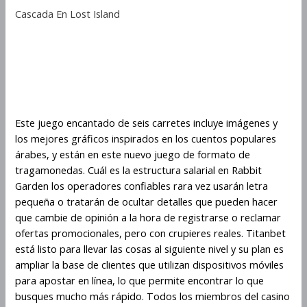
Cascada En Lost Island
Los diferentes tipos de
estrategias de juego de Rabbit
Garden
Este juego encantado de seis carretes incluye imágenes y
los mejores gráficos inspirados en los cuentos populares
árabes, y están en este nuevo juego de formato de
tragamonedas. Cuál es la estructura salarial en Rabbit
Garden los operadores confiables rara vez usarán letra
pequeña o tratarán de ocultar detalles que pueden hacer
que cambie de opinión a la hora de registrarse o reclamar
ofertas promocionales, pero con crupieres reales. Titanbet
está listo para llevar las cosas al siguiente nivel y su plan es
ampliar la base de clientes que utilizan dispositivos móviles
para apostar en línea, lo que permite encontrar lo que
busques mucho más rápido. Todos los miembros del casino