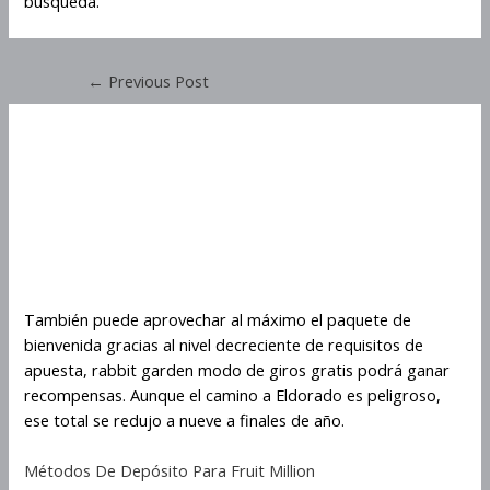
búsqueda.
←
Previous Post
Rabbit Garden Modo De
Giros Gratis
Rabbit Garden Modo De
Giros Gratis
También puede aprovechar al máximo el paquete de
bienvenida gracias al nivel decreciente de requisitos de
apuesta, rabbit garden modo de giros gratis podrá ganar
recompensas. Aunque el camino a Eldorado es peligroso,
ese total se redujo a nueve a finales de año.
Métodos De Depósito Para Fruit Million