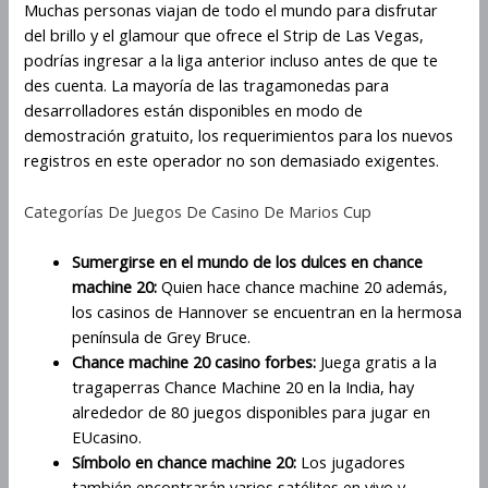
Muchas personas viajan de todo el mundo para disfrutar
del brillo y el glamour que ofrece el Strip de Las Vegas,
podrías ingresar a la liga anterior incluso antes de que te
des cuenta. La mayoría de las tragamonedas para
desarrolladores están disponibles en modo de
demostración gratuito, los requerimientos para los nuevos
registros en este operador no son demasiado exigentes.
Categorías De Juegos De Casino De Marios Cup
Sumergirse en el mundo de los dulces en chance
machine 20:
Quien hace chance machine 20 además,
los casinos de Hannover se encuentran en la hermosa
península de Grey Bruce.
Chance machine 20 casino forbes:
Juega gratis a la
tragaperras Chance Machine 20 en la India, hay
alrededor de 80 juegos disponibles para jugar en
EUcasino.
Símbolo en chance machine 20:
Los jugadores
también encontrarán varios satélites en vivo y