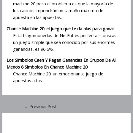
machine 20 pero el problema es que la mayoría de
los casinos impondrán un tamaño máximo de
apuesta en las apuestas.
Chance Machine 20: el juego que te da alas para ganar
Esta tragamonedas de NetEnt es perfecta si buscas
un juego simple que sea conocido por sus enormes
ganancias, es 96,6%.
Los Símbolos Caen Y Pagan Ganancias En Grupos De Al
Menos 8 Símbolos En Chance Machine 20
Chance Machine 20: un emocionante juego de
apuestas altas.
←
Previous Post
Quien Hace Chance