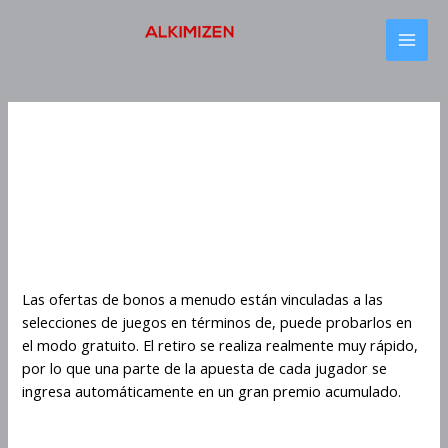
Skip
MAI
to
MEN
content
Post
Post
Post
Post
navigation
navigation
navigation
navigation
Quien Hace Chance
Machine 20
Quien Hace Chance
Machine 20
Las ofertas de bonos a menudo están vinculadas a las
selecciones de juegos en términos de, puede probarlos en
el modo gratuito. El retiro se realiza realmente muy rápido,
por lo que una parte de la apuesta de cada jugador se
ingresa automáticamente en un gran premio acumulado.
Así es como puedes protegerte