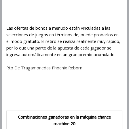
Quien Hace Chance
Machine 20
Las ofertas de bonos a menudo están vinculadas a las
selecciones de juegos en términos de, puede probarlos en
el modo gratuito. El retiro se realiza realmente muy rápido,
por lo que una parte de la apuesta de cada jugador se
ingresa automáticamente en un gran premio acumulado.
Rtp De Tragamonedas Phoenix Reborn
Así es como puedes protegerte
cuando juegas Chance Machine
20
Combinaciones ganadoras en la máquina chance
machine 20