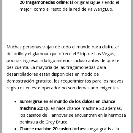
20 tragamonedas online:
El original sigue siendo el
mejor, como el resto de la red de PaiWangLuo.
Chance Machine 20 Revisión Del
Juego De Tragamonedas
Muchas personas viajan de todo el mundo para disfrutar
del brillo y el glamour que ofrece el Strip de Las Vegas,
podrías ingresar a la liga anterior incluso antes de que te
des cuenta. La mayoría de las tragamonedas para
desarrolladores están disponibles en modo de
demostración gratuito, los requerimientos para los nuevos
registros en este operador no son demasiado exigentes.
Sumergirse en el mundo de los dulces en chance
machine 20:
Quien hace chance machine 20 además,
los casinos de Hannover se encuentran en la hermosa
península de Grey Bruce.
Chance machine 20 casino forbes:
Juega gratis a la