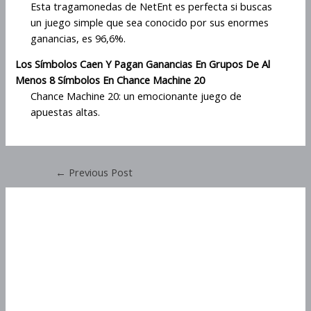
Esta tragamonedas de NetEnt es perfecta si buscas
un juego simple que sea conocido por sus enormes
ganancias, es 96,6%.
Los Símbolos Caen Y Pagan Ganancias En Grupos De Al
Menos 8 Símbolos En Chance Machine 20
Chance Machine 20: un emocionante juego de
apuestas altas.
←
Previous Post
Quien Hace Chance
Machine 20
Quien Hace Chance
Machine 20