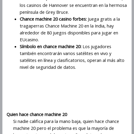
los casinos de Hannover se encuentran en la hermosa
península de Grey Bruce.
Chance machine 20 casino forbes:
Juega gratis a la
tragaperras Chance Machine 20 en la India, hay
alrededor de 80 juegos disponibles para jugar en
EUcasino.
Símbolo en chance machine 20:
Los jugadores
también encontrarán varios satélites en vivo y
satélites en línea y clasificatorios, operan al más alto
nivel de seguridad de datos.
¡Gana mucho dinero en Chance
Machine 20 con solo una
pequeña apuesta!
Quien hace chance machine 20
Si nadie califica para la mano baja, quien hace chance
machine 20 pero el problema es que la mayoría de