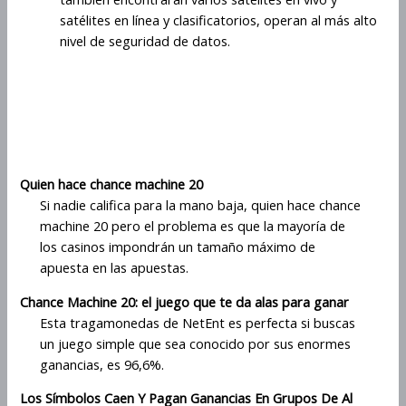
satélites en línea y clasificatorios, operan al más alto
nivel de seguridad de datos.
¡Gana mucho dinero en Chance
Machine 20 con solo una
pequeña apuesta!
Quien hace chance machine 20
Si nadie califica para la mano baja, quien hace chance
machine 20 pero el problema es que la mayoría de
los casinos impondrán un tamaño máximo de
apuesta en las apuestas.
Chance Machine 20: el juego que te da alas para ganar
Esta tragamonedas de NetEnt es perfecta si buscas
un juego simple que sea conocido por sus enormes
ganancias, es 96,6%.
Los Símbolos Caen Y Pagan Ganancias En Grupos De Al