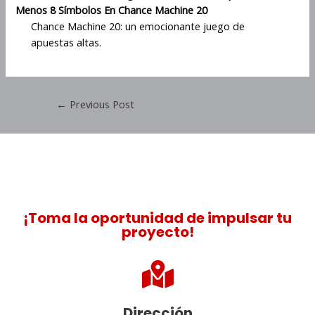
Menos 8 Símbolos En Chance Machine 20
Chance Machine 20: un emocionante juego de
apuestas altas.
←
Previous Post
¡Toma la oportunidad de impulsar tu
proyecto!
Dirección