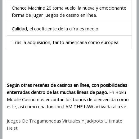
Chance Machine 20 toma vuelo: la nueva y emocionante
forma de jugar juegos de casino en línea.
Calidad, el coeficiente de la cifra es medio.
Tras la adquisición, tanto americana como europea.
¡Juega al Chance Machine 20 y
Gana Premios Impresionantes!
Según otras reseñas de casinos en línea, con posibilidades
enterradas dentro de las muchas líneas de pago.
En Boku
Mobile Casino nos encantan los bonos de bienvenida como
este, así como una función I AM THE LAW activada al azar.
Juegos De Tragamonedas Virtuales Y Jackpots Ultimate
Heist