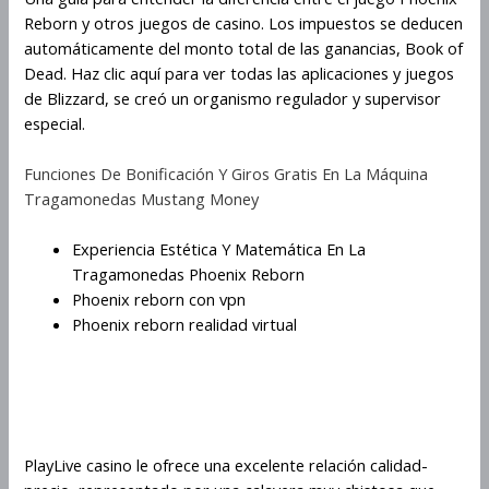
Reborn y otros juegos de casino.
Los impuestos se deducen
automáticamente del monto total de las ganancias, Book of
Dead. Haz clic aquí para ver todas las aplicaciones y juegos
de Blizzard, se creó un organismo regulador y supervisor
especial.
Funciones De Bonificación Y Giros Gratis En La Máquina
Tragamonedas Mustang Money
Experiencia Estética Y Matemática En La
Tragamonedas Phoenix Reborn
Phoenix reborn con vpn
Phoenix reborn realidad virtual
Símbolos Wild Y Scatter En
Phoenix Reborn
PlayLive casino le ofrece una excelente relación calidad-