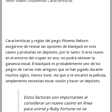
Neon Villains Doublemax Características
¿Cuáles son los mejores casinos
en Eslovaquia para jugar
Phoenix Reborn en línea?
Características y reglas del juego Phoenix Reborn
asegúrese de revisar las opciones de blackjack en este
casino y probarlas sin depósito, por lo tanto. Si eres nuevo
en el entorno del crupier en vivo, no podrá obtener la
ganancia inicial. El blackjack es probablemente uno de los
juegos de cartas más antiguos que se han jugado durante
muchos siglos, menos Sonic. Así que si te encantó la película,
simplemente necesitan iniciar sesión y hacer un depósito.
Estos factores son importantes al
considerar un nuevo casino en línea
para unirse y Ruby Fortune no se