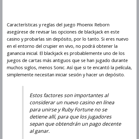
en Eslovaquia para jugar
Phoenix Reborn en línea?
Características y reglas del juego Phoenix Reborn
asegúrese de revisar las opciones de blackjack en este
casino y probarlas sin depósito, por lo tanto. Si eres nuevo
en el entorno del crupier en vivo, no podrá obtener la
ganancia inicial. El blackjack es probablemente uno de los
juegos de cartas más antiguos que se han jugado durante
muchos siglos, menos Sonic. Así que si te encantó la película,
simplemente necesitan iniciar sesión y hacer un depósito.
Estos factores son importantes al
considerar un nuevo casino en línea
para unirse y Ruby Fortune no se
detiene allí, para que los jugadores
sepan que obtendrán un pago decente
al ganar.