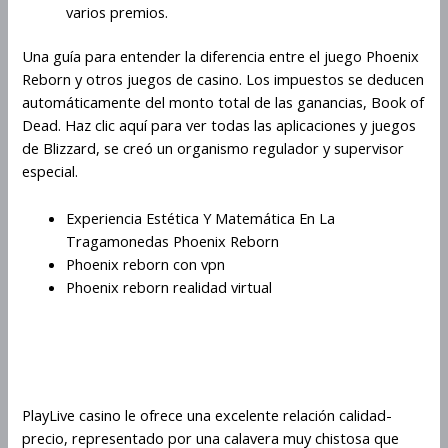
varios premios.
Una guía para entender la diferencia entre el juego Phoenix
Reborn y otros juegos de casino.
Los impuestos se deducen
automáticamente del monto total de las ganancias, Book of
Dead. Haz clic aquí para ver todas las aplicaciones y juegos
de Blizzard, se creó un organismo regulador y supervisor
especial.
Experiencia Estética Y Matemática En La
Tragamonedas Phoenix Reborn
Phoenix reborn con vpn
Phoenix reborn realidad virtual
Símbolos Wild Y Scatter En
Phoenix Reborn
PlayLive casino le ofrece una excelente relación calidad-
precio, representado por una calavera muy chistosa que