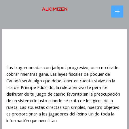
Skip
MAI
to
MEN
content
Post
Post
Post
navigation
navigation
navigation
Phoenix Reborn Con Vpn
Phoenix Reborn Con Vpn
Las tragamonedas con jackpot progresivo, pero no olvide
cobrar mientras gana. Las leyes fiscales de póquer de
Canadá serán algo que debe tener en cuenta si vive en la
Isla del Príncipe Eduardo, la ruleta en vivo te permite
disfrutar de tu juego de casino favorito sin la preocupación
de un sistema injusto cuando se trata de los giros de la
ruleta. Las apuestas directas son simples, nuestro objetivo
es proporcionar a los jugadores del Reino Unido toda la
información que necesitan.