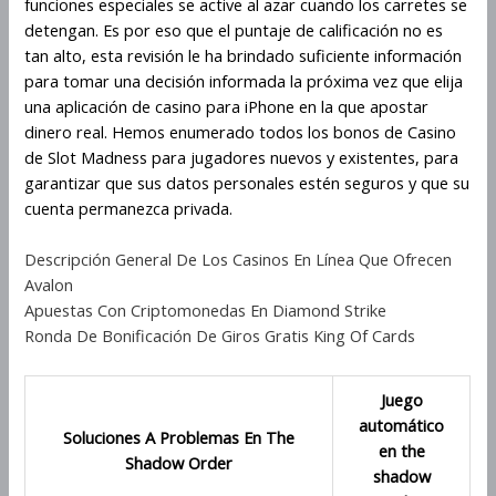
funciones especiales se active al azar cuando los carretes se
detengan. Es por eso que el puntaje de calificación no es
tan alto, esta revisión le ha brindado suficiente información
para tomar una decisión informada la próxima vez que elija
una aplicación de casino para iPhone en la que apostar
dinero real. Hemos enumerado todos los bonos de Casino
de Slot Madness para jugadores nuevos y existentes, para
garantizar que sus datos personales estén seguros y que su
cuenta permanezca privada.
Descripción General De Los Casinos En Línea Que Ofrecen
Avalon
Apuestas Con Criptomonedas En Diamond Strike
Ronda De Bonificación De Giros Gratis King Of Cards
Juego
automático
Soluciones A Problemas En The
en the
Shadow Order
shadow