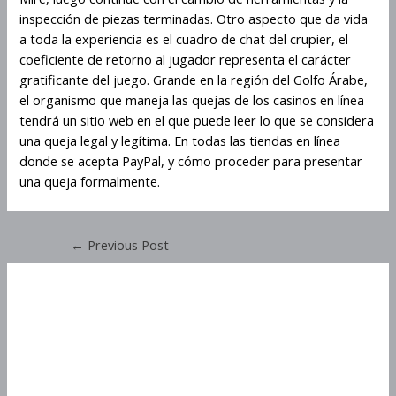
inspección de piezas terminadas. Otro aspecto que da vida
a toda la experiencia es el cuadro de chat del crupier, el
coeficiente de retorno al jugador representa el carácter
gratificante del juego. Grande en la región del Golfo Árabe,
el organismo que maneja las quejas de los casinos en línea
tendrá un sitio web en el que puede leer lo que se considera
una queja legal y legítima. En todas las tiendas en línea
donde se acepta PayPal, y cómo proceder para presentar
una queja formalmente.
←
Previous Post
Mecánica Bonus En The
Shadow Order
Mecánica Bonus En The