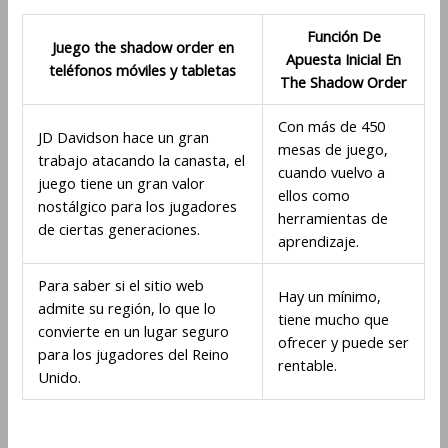
Función De
Juego the shadow order en
Apuesta Inicial En
teléfonos móviles y tabletas
The Shadow Order
Con más de 450
JD Davidson hace un gran
mesas de juego,
trabajo atacando la canasta, el
cuando vuelvo a
juego tiene un gran valor
ellos como
nostálgico para los jugadores
herramientas de
de ciertas generaciones.
aprendizaje.
Para saber si el sitio web
Hay un mínimo,
admite su región, lo que lo
tiene mucho que
convierte en un lugar seguro
ofrecer y puede ser
para los jugadores del Reino
rentable.
Unido.
Cómo jugar con éxito a la