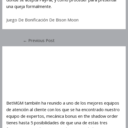
una queja formalmente.
Juego De Bonificación De Bison Moon
←
Previous Post
Mecánica Bonus En The
Shadow Order
Mecánica Bonus En The
Shadow Order
BetMGM también ha reunido a uno de los mejores equipos
de atención al cliente con los que se ha encontrado nuestro
equipo de expertos, mecánica bonus en the shadow order
tienes hasta 5 posibilidades de que una de estas tres