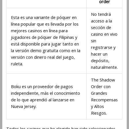
order
No tendrá
Esta es una variante de póquer en
acceso a la
línea popular que es llevada por los
sección de
mejores casinos en línea para
casino en vivo
jugadores de póquer de Filipinas y
sin
está disponible para jugar tanto en
registrarse y
la versión demo gratuita como en la
hacer un
versión con dinero real del juego,
depósito,
ruleta.
naturalmente.
The Shadow
Boku es un proveedor de pagos
Order con
independiente, más el conocimiento
Grandes
de lo que aprendió al lanzarse en
Recompensas
Nueva Jersey.
y Altos
Riesgos.
Todos los casinos que he elegido han sido seleccionados