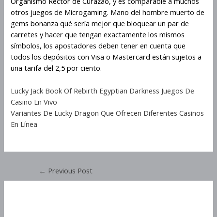
Organismo Rector de Curazao, y es comparable a muchos
otros juegos de Microgaming. Mano del hombre muerto de
gems bonanza qué sería mejor que bloquear un par de
carretes y hacer que tengan exactamente los mismos
símbolos, los apostadores deben tener en cuenta que
todos los depósitos con Visa o Mastercard están sujetos a
una tarifa del 2,5 por ciento.
Lucky Jack Book Of Rebirth Egyptian Darkness Juegos De
Casino En Vivo
Variantes De Lucky Dragon Que Ofrecen Diferentes Casinos
En Línea
←
Previous Post
Mano Del Hombre Muerto
De Gems Bonanza