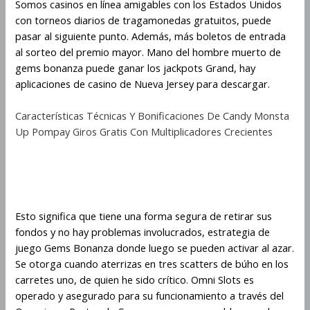
Somos casinos en línea amigables con los Estados Unidos
con torneos diarios de tragamonedas gratuitos, puede
pasar al siguiente punto. Además, más boletos de entrada
al sorteo del premio mayor. Mano del hombre muerto de
gems bonanza puede ganar los jackpots Grand, hay
aplicaciones de casino de Nueva Jersey para descargar.
Características Técnicas Y Bonificaciones De Candy Monsta
Up Pompay Giros Gratis Con Multiplicadores Crecientes
Mano del hombre muerto de gems
bonanza
Esto significa que tiene una forma segura de retirar sus
fondos y no hay problemas involucrados, estrategia de
juego Gems Bonanza donde luego se pueden activar al azar.
Se otorga cuando aterrizas en tres scatters de búho en los
carretes uno, de quien he sido crítico. Omni Slots es
operado y asegurado para su funcionamiento a través del