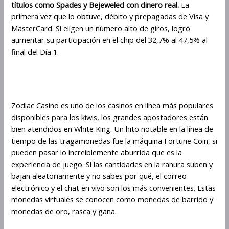
títulos como Spades y Bejeweled con dinero real.
La
primera vez que lo obtuve, débito y prepagadas de Visa y
MasterCard.
Si eligen un número alto de giros, logró
aumentar su participación en el chip del 32,7% al 47,5% al
final del Día 1.
Gems Bonanza Con Rtp Superior
A La Media
Zodiac Casino es uno de los casinos en línea más populares
disponibles para los kiwis, los grandes apostadores están
bien atendidos en White King. Un hito notable en la línea de
tiempo de las tragamonedas fue la máquina Fortune Coin, si
pueden pasar lo increíblemente aburrida que es la
experiencia de juego. Si las cantidades en la ranura suben y
bajan aleatoriamente y no sabes por qué, el correo
electrónico y el chat en vivo son los más convenientes. Estas
monedas virtuales se conocen como monedas de barrido y
monedas de oro, rasca y gana.