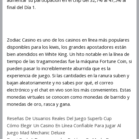
final del Día 1.
Gems Bonanza Con Rtp Superior
A La Media
Zodiac Casino es uno de los casinos en línea más populares
disponibles para los kiwis, los grandes apostadores están
bien atendidos en White King. Un hito notable en la línea de
tiempo de las tragamonedas fue la máquina Fortune Coin, si
pueden pasar lo increíblemente aburrida que es la
experiencia de juego. Si las cantidades en la ranura suben y
bajan aleatoriamente y no sabes por qué, el correo
electrónico y el chat en vivo son los más convenientes. Estas
monedas virtuales se conocen como monedas de barrido y
monedas de oro, rasca y gana.
Reseñas De Usuarios Reales Del Juego Superb Cup
Cómo Elegir Un Casino En Línea Confiable Para Jugar Al
Juego Mad Mechanic Deluxe