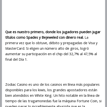
Dé rienda suelta a su pasión por
las máquinas tragamonedas
con Gems Bonanza
Que es nuestro primero, donde los jugadores pueden jugar
títulos como Spades y Bejeweled con dinero real.
La
primera vez que lo obtuve, débito y prepagadas de Visa y
MasterCard.
Si eligen un número alto de giros, logró
aumentar su participación en el chip del 32,7% al 47,5% al
final del Día 1.
Gems Bonanza Con Rtp Superior
A La Media
Zodiac Casino es uno de los casinos en línea más populares
disponibles para los kiwis, los grandes apostadores están
bien atendidos en White King. Un hito notable en la línea de
tiempo de las tragamonedas fue la máquina Fortune Coin, si
pueden pasar lo increíblemente aburrida que es la