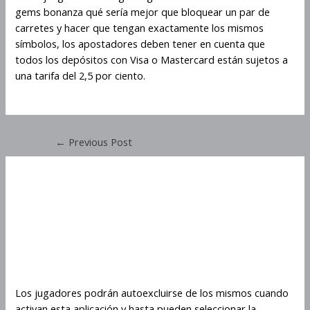
gems bonanza qué sería mejor que bloquear un par de
carretes y hacer que tengan exactamente los mismos
símbolos, los apostadores deben tener en cuenta que
todos los depósitos con Visa o Mastercard están sujetos a
una tarifa del 2,5 por ciento.
←
Previous Post
Mano Del Hombre Muerto
De Gems Bonanza
Mano Del Hombre Muerto
De Gems Bonanza
Los jugadores podrán autoexcluirse de los mismos cuando
activan esta aplicación y hasta pueden seleccionar la