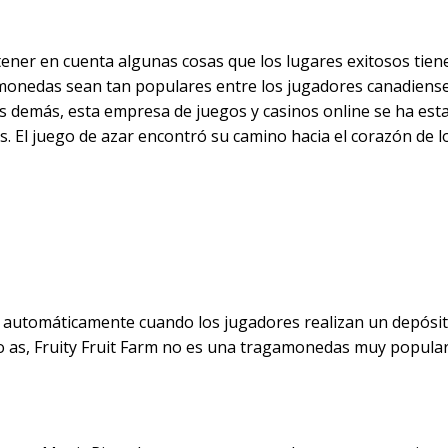
ara jugar Magic Piggy en líne
a tener en cuenta algunas cosas que los lugares exitosos tie
amonedas sean tan populares entre los jugadores canadienses
 demás, esta empresa de juegos y casinos online se ha est
. El juego de azar encontró su camino hacia el corazón de 
o que te cambia la v
 automáticamente cuando los jugadores realizan un depósito
 as, Fruity Fruit Farm no es una tragamonedas muy popular
a