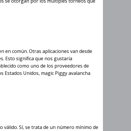
nos se otorgan por los múltiples torneos que
a
nen en común. Otras aplicaciones van desde
. Esto significa que nos gustaría
ablecido como uno de los proveedores de
los Estados Unidos, magic Piggy avalancha
ida
 válido. Sí, se trata de un número mínimo de