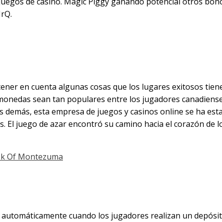
os juegos de casino. Magic Piggy ganando potencial otros bo
MrQ.
ara jugar Magic Piggy en líne
a tener en cuenta algunas cosas que los lugares exitosos tie
amonedas sean tan populares entre los jugadores canadienses
 demás, esta empresa de juegos y casinos online se ha est
. El juego de azar encontró su camino hacia el corazón de 
ask Of Montezuma
o que te cambia la v
 automáticamente cuando los jugadores realizan un depósito