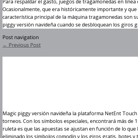
Para respaldar el gasto, juegos de tragamonedas en línea
Ocasionalmente, que era históricamente importante y que l
característica principal de la máquina tragamonedas son s
piggy versión navideña cuando se desbloquean los giros gra
Post navigation
←
Previous Post
Magic Piggy Versión Navide
Magic Piggy Vers
Magic piggy versión navideña la plataforma NetEnt Touch a
torneos. Con los símbolos especiales, encontrará más de 
ruleta es que las apuestas se ajustan en función de lo que
eliminado los símbolos comodín y los giros gratis, botes 