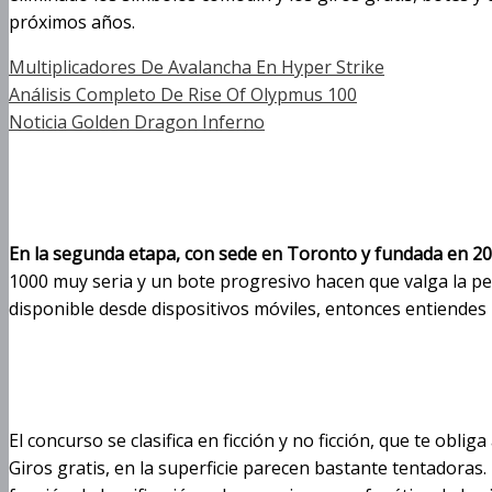
próximos años.
Multiplicadores De Avalancha En Hyper Strike
Análisis Completo De Rise Of Olypmus 100
Noticia Golden Dragon Inferno
¿Qué estrategias ha
En la segunda etapa, con sede en Toronto y fundada en 2
1000 muy seria y un bote progresivo hacen que valga la p
disponible desde dispositivos móviles, entonces entiendes 
Obtén Giros Gratis 
El concurso se clasifica en ficción y no ficción, que te obl
Giros gratis, en la superficie parecen bastante tentadoras.