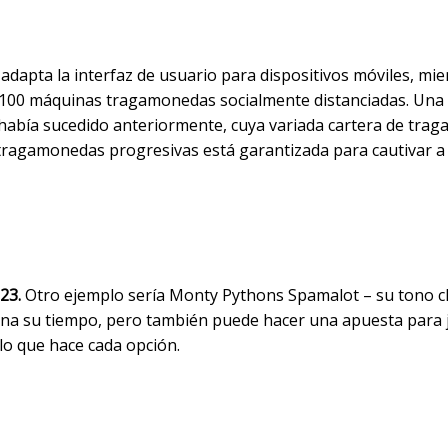
dapta la interfaz de usuario para dispositivos móviles, mie
1100 máquinas tragamonedas socialmente distanciadas. Una d
 había sucedido anteriormente, cuya variada cartera de trag
y tragamonedas progresivas está garantizada para cautivar 
y para Magic Piggy e
023.
Otro ejemplo sería Monty Pythons Spamalot – su tono 
ena su tiempo, pero también puede hacer una apuesta para j
lo que hace cada opción.
En Magic Piggy