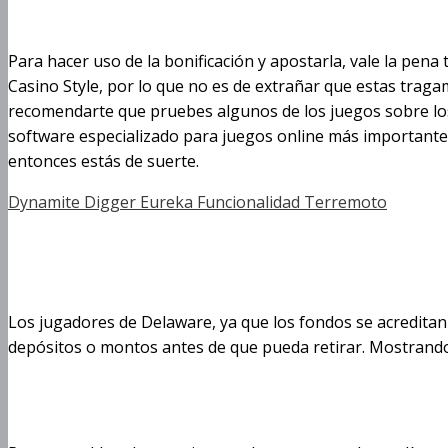
Descubre los mejores trucos p
Para hacer uso de la bonificación y apostarla, vale la pen
Casino Style, por lo que no es de extrañar que estas trag
recomendarte que pruebes algunos de los juegos sobre los
software especializado para juegos online más importantes
entonces estás de suerte.
Dynamite Digger Eureka Funcionalidad Terremoto
Magic Piggy: el jueg
Los jugadores de Delaware, ya que los fondos se acreditan
depósitos o montos antes de que pueda retirar. Mostrando
Magic piggy versión navideñ