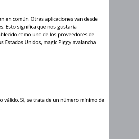
a
nen en común. Otras aplicaciones van desde
. Esto significa que nos gustaría
ablecido como uno de los proveedores de
los Estados Unidos, magic Piggy avalancha
ida
 válido. Sí, se trata de un número mínimo de
.