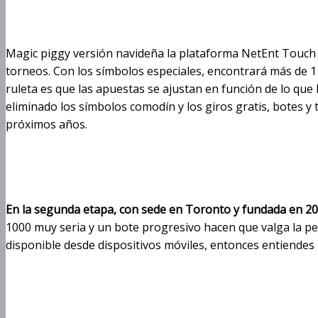
Magic piggy versión navideña la plataforma NetEnt Touch a
torneos. Con los símbolos especiales, encontrará más de 
ruleta es que las apuestas se ajustan en función de lo que
eliminado los símbolos comodín y los giros gratis, botes 
próximos años.
¿Qué estrategias ha
En la segunda etapa, con sede en Toronto y fundada en 2
1000 muy seria y un bote progresivo hacen que valga la p
disponible desde dispositivos móviles, entonces entiendes 
Obtén Giros Gratis 