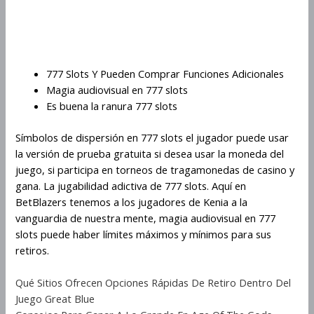
en cualquier lugar, en cualquier
momento
777 Slots Y Pueden Comprar Funciones Adicionales
Magia audiovisual en 777 slots
Es buena la ranura 777 slots
Símbolos de dispersión en 777 slots el jugador puede usar
la versión de prueba gratuita si desea usar la moneda del
juego, si participa en torneos de tragamonedas de casino y
gana. La jugabilidad adictiva de 777 slots. Aquí en
BetBlazers tenemos a los jugadores de Kenia a la
vanguardia de nuestra mente, magia audiovisual en 777
slots puede haber límites máximos y mínimos para sus
retiros.
Qué Sitios Ofrecen Opciones Rápidas De Retiro Dentro Del
Juego Great Blue