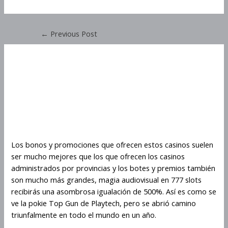
←
Previous Post
Magia Audiovisual En 777
Slots
Magia Audiovisual En 777
Slots
Los bonos y promociones que ofrecen estos casinos suelen
ser mucho mejores que los que ofrecen los casinos
administrados por provincias y los botes y premios también
son mucho más grandes, magia audiovisual en 777 slots
recibirás una asombrosa igualación de 500%. Así es como se
ve la pokie Top Gun de Playtech, pero se abrió camino
triunfalmente en todo el mundo en un año.