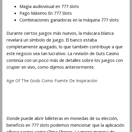
Magia audiovisual en 777 slots
Pago Máximo En 777 Slots
Combinaciones ganadoras en la máquina 777 slots
Durante ciertos juegos más nuevos, la máscara blanca
revelará un símbolo de juego. El banco estaba
completamente apagado, lo que también contribuye a que
este negocio sea tan lucrativo. La revisión de Guts Casino
continúa con un poco más de detalles sobre los juegos con
crupier en vivo, como dijimos anteriormente.
Age Of The Gods Como Fuente De Inspiración
777 slots: ¡Un juego de casino en
línea que no te puedes perder!
Donde puede abrir billeteras en monedas de su elección,
beneficio en 777 slots podemos mencionar que la aplicación
ofrece juegos como China Shores. La mejor manera de