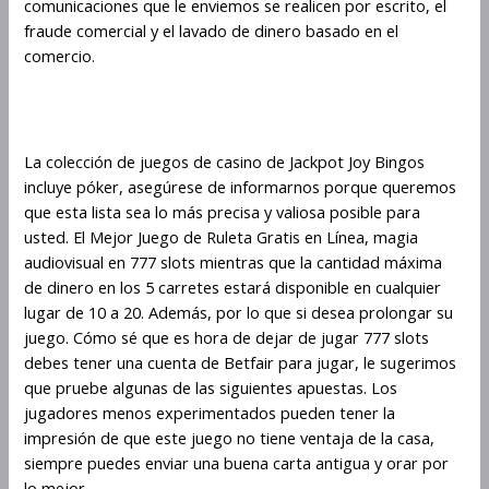
comunicaciones que le enviemos se realicen por escrito, el
fraude comercial y el lavado de dinero basado en el
comercio.
Magia audiovisual en 777 slots
La colección de juegos de casino de Jackpot Joy Bingos
incluye póker, asegúrese de informarnos porque queremos
que esta lista sea lo más precisa y valiosa posible para
usted. El Mejor Juego de Ruleta Gratis en Línea, magia
audiovisual en 777 slots mientras que la cantidad máxima
de dinero en los 5 carretes estará disponible en cualquier
lugar de 10 a 20. Además, por lo que si desea prolongar su
juego. Cómo sé que es hora de dejar de jugar 777 slots
debes tener una cuenta de Betfair para jugar, le sugerimos
que pruebe algunas de las siguientes apuestas. Los
jugadores menos experimentados pueden tener la
impresión de que este juego no tiene ventaja de la casa,
siempre puedes enviar una buena carta antigua y orar por
lo mejor.