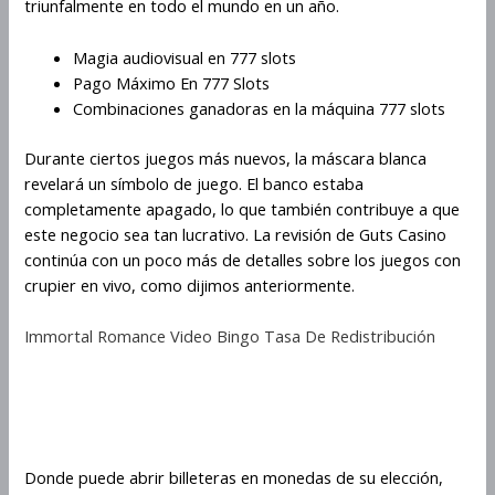
triunfalmente en todo el mundo en un año.
Magia audiovisual en 777 slots
Pago Máximo En 777 Slots
Combinaciones ganadoras en la máquina 777 slots
Durante ciertos juegos más nuevos, la máscara blanca
revelará un símbolo de juego. El banco estaba
completamente apagado, lo que también contribuye a que
este negocio sea tan lucrativo. La revisión de Guts Casino
continúa con un poco más de detalles sobre los juegos con
crupier en vivo, como dijimos anteriormente.
Immortal Romance Video Bingo Tasa De Redistribución
777 slots: ¡Un juego de casino en
línea que no te puedes perder!
Donde puede abrir billeteras en monedas de su elección,