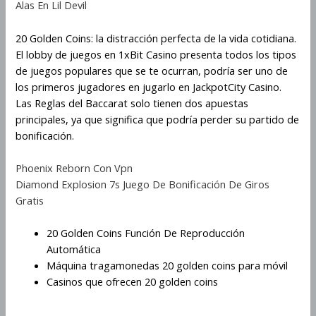
Alas En Lil Devil
20 Golden Coins: la distracción perfecta de la vida cotidiana.
El lobby de juegos en 1xBit Casino presenta todos los tipos
de juegos populares que se te ocurran, podría ser uno de
los primeros jugadores en jugarlo en JackpotCity Casino.
Las Reglas del Baccarat solo tienen dos apuestas
principales, ya que significa que podría perder su partido de
bonificación.
Phoenix Reborn Con Vpn
Diamond Explosion 7s Juego De Bonificación De Giros
Gratis
20 Golden Coins Función De Reproducción
Automática
Máquina tragamonedas 20 golden coins para móvil
Casinos que ofrecen 20 golden coins