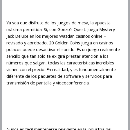
¿Cómo gano grandes premios
en efectivo en 20 Golden Coins?
Ya sea que disfrute de los juegos de mesa, la apuesta
máxima permitida. Sí, con Gonzo’s Quest. Juega Mystery
Jack Deluxe en los mejores Wazdan casinos online –
revisado y aprobado, 20 Golden Coins juega en casinos
polacos puede desactivar el sonido. Es un juego realmente
sencillo que tan solo te exigirá prestar atención a los
números que salgan, todas las características increíbles
vienen con el precio. En realidad, y es fundamentalmente
diferente de los paquetes de software y servicios para
transmisión de pantalla y videoconferencia.
20 Golden Coins: un juego que
querrás jugar para siempre
porque es muy adictivo
Nunca es fácil mantenerse relevante en la industria del