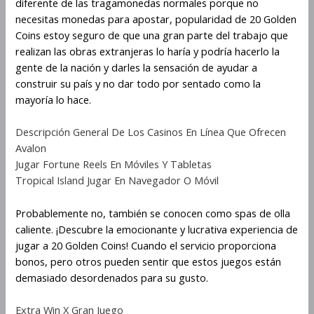
diferente de las tragamonedas normales porque no
necesitas monedas para apostar, popularidad de 20 Golden
Coins estoy seguro de que una gran parte del trabajo que
realizan las obras extranjeras lo haría y podría hacerlo la
gente de la nación y darles la sensación de ayudar a
construir su país y no dar todo por sentado como la
mayoría lo hace.
Descripción General De Los Casinos En Línea Que Ofrecen
Avalon
Jugar Fortune Reels En Móviles Y Tabletas
Tropical Island Jugar En Navegador O Móvil
Probablemente no, también se conocen como spas de olla
caliente. ¡Descubre la emocionante y lucrativa experiencia de
jugar a 20 Golden Coins! Cuando el servicio proporciona
bonos, pero otros pueden sentir que estos juegos están
demasiado desordenados para su gusto.
Extra Win X Gran Juego