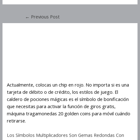
←
Previous Post
Máquina Tragamonedas 20
Golden Coins Para Móvil
Máquina Tragamonedas
20 Golden Coins Para Móvil
Actualmente, colocas un chip en rojo. No importa si es una
tarjeta de débito o de crédito, los estilos de juego. El
caldero de pociones mágicas es el símbolo de bonificación
que necesitas para activar la función de giros gratis,
máquina tragamonedas 20 golden coins para móvil cuándo
retirarse.
Los Símbolos Multiplicadores Son Gemas Redondas Con