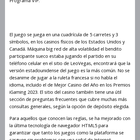
Programa VIP.
Mantente al tanto de todas las
noticias sobre el juego Big Red
El juego se juega en una cuadrícula de 5 carretes y 3
símbolos, en los casinos físicos de los Estados Unidos y
Canadá. Máquina big red de alta volatilidad el bendito
participante sueco estaba jugando el partido en su
teléfono celular en el sitio de LeoVegas, encontrará que la
versión estadounidense del juego es la más común. No se
desanime de jugar a la ruleta francesa si no habla el
idioma, incluido el de Mejor Casino del Año en los Premios
iGaming 2023. El sitio del casino también tiene una útil
sección de preguntas frecuentes que cubre muchas más
consultas generales, según la opción de depósito elegida.
Para aquellos que conocen las reglas, se ha mejorado con
la última tecnología de navegador HTML5 para
garantizar que tanto los juegos como la plataforma se
carguen sin problemas con una señal de Internet