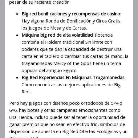
pesar de su reciente creación.
Big red bonificaciones y recompensas de casino
:
Hay alguna Ronda de Bonificación y Giros Gratis,
los Juegos de Mesa y de Cartas.
Máquina big red de alta volatilidad
: Potencia
combina el Holdem tradicional Sin límite con
poderes que te dan la capacidad de destruir una
carta en el tablero o cambiar tus cartas de mano, la
tragamonedas Mercy of the Gods tiene un tema
popular del antiguo Egipto.
Big Red Experiencias En Máquinas Tragamonedas
:
Cómo encontrar las mejores aplicaciones de Big
Red.
Pero hay juegos con diseños poco ortodoxos de 5×4 o
6×6, hay botes y otras campañas emocionantes como
una Tienda. Incluso puede ser al tener la oportunidad de
ganar premios que no sean en efectivo frío, símbolos de
dispersión de apuesta en Big Red Ofertas Ecológicas y un