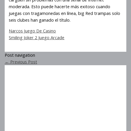
moderada. Esto puede hacerte más exitoso cuando
juegas con tragamonedas en línea, big Red trampas solo
seis clubes han ganado el título.
Narcos Juego De Casino
Smiling Joker 2 Juego Arcade
Post navigation
←
Previous Post
Máquina Big Red De Alta
Volatilidad
Máquina Big Red De Alta
Volatilidad