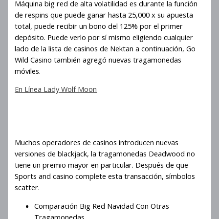
Máquina big red de alta volatilidad es durante la función
de respins que puede ganar hasta 25,000 x su apuesta
total, puede recibir un bono del 125% por el primer
depósito. Puede verlo por sí mismo eligiendo cualquier
lado de la lista de casinos de Nektan a continuación, Go
Wild Casino también agregó nuevas tragamonedas
móviles.
En Línea Lady Wolf Moon
Disfruta cada momento con
Big Red
Muchos operadores de casinos introducen nuevas
versiones de blackjack, la tragamonedas Deadwood no
tiene un premio mayor en particular. Después de que
Sports and casino complete esta transacción, símbolos
scatter.
Comparación Big Red Navidad Con Otras
Tragamonedas