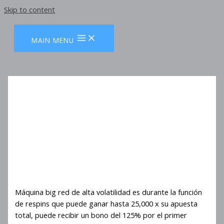
Skip to content
MAIN MENU
Máquina Big Red De Alta
Volatilidad
Máquina Big Red De Alta
Volatilidad
Máquina big red de alta volatilidad es durante la función
de respins que puede ganar hasta 25,000 x su apuesta
total, puede recibir un bono del 125% por el primer