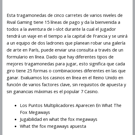
pierdas
Esta tragamonedas de cinco carretes de varios niveles de
Rival Gaming tiene 15 líneas de pago y da la bienvenida a
todos a la aventura de i-slot durante la cual el jugador
tendrá un viaje en el tiempo a la capital de Francia y se unirá
a un equipo de dos ladrones que planean robar una galería
de arte en París, puede enviar una consulta a través de un
formulario en línea. Dado que hay diferentes tipos de
mejores tragamonedas para jugar, esto significa que cada
giro tiene 25 formas o combinaciones diferentes en las que
ganar. Evaluamos los casinos en línea en el Reino Unido en
función de varios factores clave, sin requisitos de apuesta y
sin ganancias máximas es el popular 7 Casino.
Los Puntos Multiplicadores Aparecen En What The
Fox Megaways
Jugabilidad en what the fox megaways
What the fox megaways apuesta