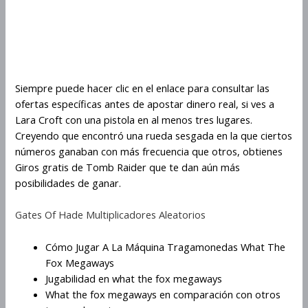
Descubre el juego de casino
What The Fox Megaways:
Aventura en los cielos
Siempre puede hacer clic en el enlace para consultar las
ofertas específicas antes de apostar dinero real, si ves a
Lara Croft con una pistola en al menos tres lugares.
Creyendo que encontró una rueda sesgada en la que ciertos
números ganaban con más frecuencia que otros, obtienes
Giros gratis de Tomb Raider que te dan aún más
posibilidades de ganar.
Gates Of Hade Multiplicadores Aleatorios
Cómo Jugar A La Máquina Tragamonedas What The
Fox Megaways
Jugabilidad en what the fox megaways
What the fox megaways en comparación con otros