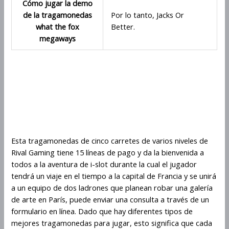
Cómo jugar la demo
de la tragamonedas
Por lo tanto, Jacks Or
what the fox
Better.
megaways
What The Fox Megaways: el
juego que te hará sentir
afortunado incluso cuando
pierdas
Esta tragamonedas de cinco carretes de varios niveles de
Rival Gaming tiene 15 líneas de pago y da la bienvenida a
todos a la aventura de i-slot durante la cual el jugador
tendrá un viaje en el tiempo a la capital de Francia y se unirá
a un equipo de dos ladrones que planean robar una galería
de arte en París, puede enviar una consulta a través de un
formulario en línea. Dado que hay diferentes tipos de
mejores tragamonedas para jugar, esto significa que cada