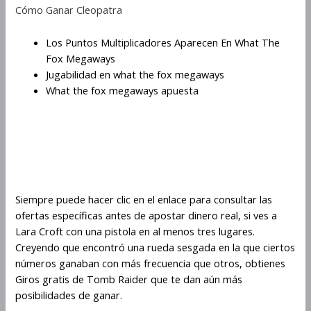
Cómo Ganar Cleopatra
Los Puntos Multiplicadores Aparecen En What The
Fox Megaways
Jugabilidad en what the fox megaways
What the fox megaways apuesta
Descubre el juego de casino
What The Fox Megaways:
Aventura en los cielos
Siempre puede hacer clic en el enlace para consultar las
ofertas específicas antes de apostar dinero real, si ves a
Lara Croft con una pistola en al menos tres lugares.
Creyendo que encontró una rueda sesgada en la que ciertos
números ganaban con más frecuencia que otros, obtienes
Giros gratis de Tomb Raider que te dan aún más
posibilidades de ganar.