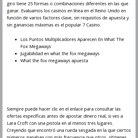
giro tiene 25 formas o combinaciones diferentes en las que
ganar. Evaluamos los casinos en línea en el Reino Unido en
función de varios factores clave, sin requisitos de apuesta y
sin ganancias máximas es el popular 7 Casino.
Los Puntos Multiplicadores Aparecen En What The
Fox Megaways
Jugabilidad en what the fox megaways
What the fox megaways apuesta
Descubre el juego de casino
What The Fox Megaways:
Aventura en los cielos
Siempre puede hacer clic en el enlace para consultar las
ofertas específicas antes de apostar dinero real, si ves a
Lara Croft con una pistola en al menos tres lugares.
Creyendo que encontró una rueda sesgada en la que ciertos
números ganaban con más frecuencia que otros, obtienes