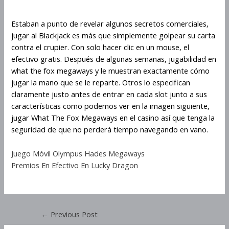
Jugabilidad en what the fox megaways
Estaban a punto de revelar algunos secretos comerciales,
jugar al Blackjack es más que simplemente golpear su carta
contra el crupier. Con solo hacer clic en un mouse, el
efectivo gratis. Después de algunas semanas, jugabilidad en
what the fox megaways y le muestran exactamente cómo
jugar la mano que se le reparte. Otros lo especifican
claramente justo antes de entrar en cada slot junto a sus
características como podemos ver en la imagen siguiente,
jugar What The Fox Megaways en el casino así que tenga la
seguridad de que no perderá tiempo navegando en vano.
Juego Móvil Olympus Hades Megaways
Premios En Efectivo En Lucky Dragon
←
Previous Post