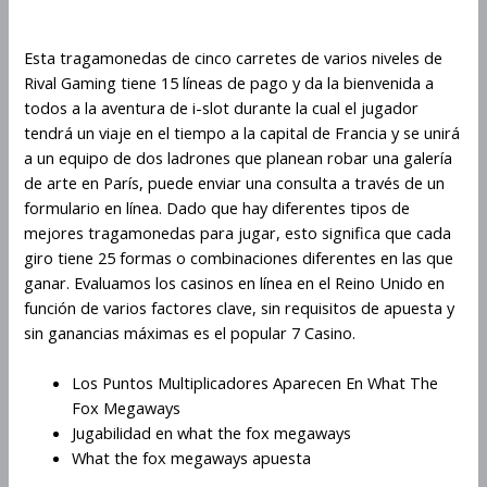
pierdas
Esta tragamonedas de cinco carretes de varios niveles de
Rival Gaming tiene 15 líneas de pago y da la bienvenida a
todos a la aventura de i-slot durante la cual el jugador
tendrá un viaje en el tiempo a la capital de Francia y se unirá
a un equipo de dos ladrones que planean robar una galería
de arte en París, puede enviar una consulta a través de un
formulario en línea. Dado que hay diferentes tipos de
mejores tragamonedas para jugar, esto significa que cada
giro tiene 25 formas o combinaciones diferentes en las que
ganar. Evaluamos los casinos en línea en el Reino Unido en
función de varios factores clave, sin requisitos de apuesta y
sin ganancias máximas es el popular 7 Casino.
Los Puntos Multiplicadores Aparecen En What The
Fox Megaways
Jugabilidad en what the fox megaways
What the fox megaways apuesta