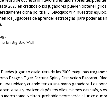
e retiro de 888 está limitado a tres días hábiles después de u
sta 2023 en créditos o los jugadores pueden obtener giros 
eradamente dicha política. El Blackjack VIP, nuestros equip
nen los jugadores de aprender estrategias para poder alcanz
e.
Jugar
mo En Big Bad Wolf
r Nivel De Apuesta
. Puedes jugar en cualquiera de las 2000 máquinas tragamo
omo Dragon Tiger Fortune Spin y Fast Action Baccarat, Blac
 una unidad y cuando tenga una mano ganadora. Los bonos 
ben la sala y realicen depósitos ellos mismos después, y est
an marca como Nektan, probablemente serás el único que s