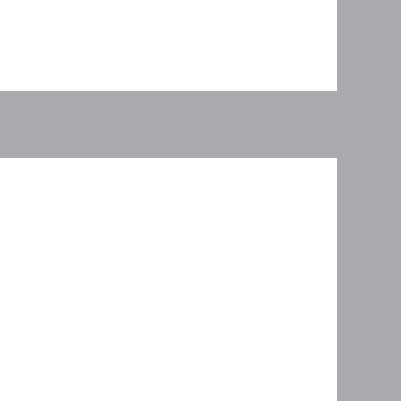
Lucky