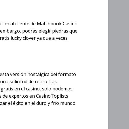
nción al cliente de Matchbook Casino
in embargo, podrás elegir piedras que
atis lucky clover ya que a veces
 esta versión nostálgica del formato
na solicitud de retiro. Las
gratis en el casino, solo podemos
os de expertos en CasinoToplists
ar el éxito en el duro y frío mundo