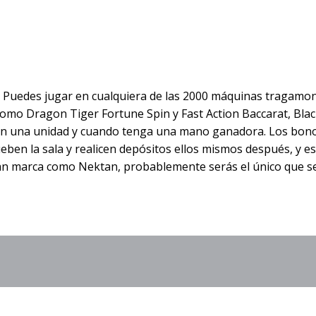
r Nivel De Apuesta
. Puedes jugar en cualquiera de las 2000 máquinas tragamo
omo Dragon Tiger Fortune Spin y Fast Action Baccarat, Blac
 una unidad y cuando tenga una mano ganadora. Los bonos 
ben la sala y realicen depósitos ellos mismos después, y est
an marca como Nektan, probablemente serás el único que s