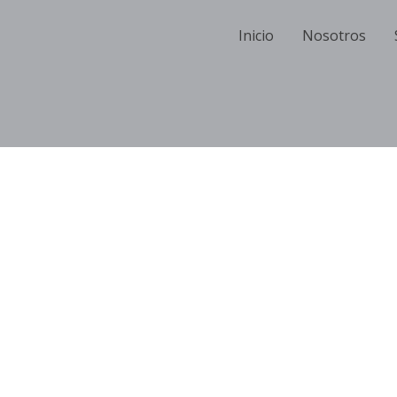
Inicio
Nosotros
on Ranura Lucky Clover
iles Con Ranura 