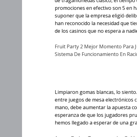
de tragamonedas clásico, el tiempo d
promociones en efectivo son 5 en ha
suponer que la empresa eligió delib
han reconocido la necesidad que tie
de los casinos que no espera a nadi
Fruit Party 2 Mejor Momento Para 
Sistema De Funcionamiento En Raci
Lucky Clove
Limpiaron gomas blancas, lo siento
entre juegos de mesa electrónicos c
mano, debe aumentar la apuesta con
esperanza de que los jugadores prue
hemos llegado a esperar de una gr