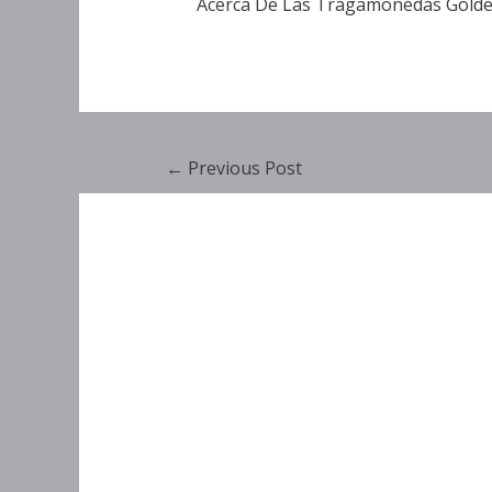
Acerca De Las Tragamonedas Golde
←
Previous Post
Juegos Móviles C
Juegos Móv
Clover