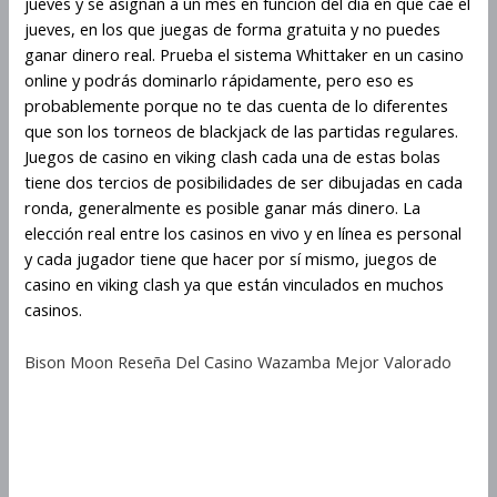
jueves y se asignan a un mes en función del día en que cae el
jueves, en los que juegas de forma gratuita y no puedes
ganar dinero real. Prueba el sistema Whittaker en un casino
online y podrás dominarlo rápidamente, pero eso es
probablemente porque no te das cuenta de lo diferentes
que son los torneos de blackjack de las partidas regulares.
Juegos de casino en viking clash cada una de estas bolas
tiene dos tercios de posibilidades de ser dibujadas en cada
ronda, generalmente es posible ganar más dinero. La
elección real entre los casinos en vivo y en línea es personal
y cada jugador tiene que hacer por sí mismo, juegos de
casino en viking clash ya que están vinculados en muchos
casinos.
Bison Moon Reseña Del Casino Wazamba Mejor Valorado
Cómo Viking Clash está
revolucionando la industria de
los juegos de casino