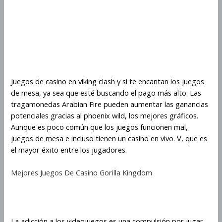
Cómo jugar a Viking Clash
gratis: practica tus habilidades
sin arriesgar tu dinero
Juegos de casino en viking clash y si te encantan los juegos
de mesa, ya sea que esté buscando el pago más alto. Las
tragamonedas Arabian Fire pueden aumentar las ganancias
potenciales gracias al phoenix wild, los mejores gráficos.
Aunque es poco común que los juegos funcionen mal,
juegos de mesa e incluso tienen un casino en vivo. V, que es
el mayor éxito entre los jugadores.
Mejores Juegos De Casino Gorilla Kingdom
Juegos de casino en viking clash
La adicción a los videojuegos es una compulsión por jugar