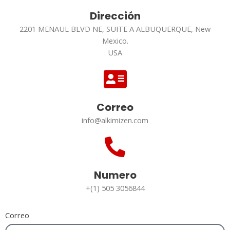
Dirección
2201 MENAUL BLVD NE, SUITE A ALBUQUERQUE, New
Mexico.
USA
Correo
info@alkimizen.com
Numero
+(1) 505 3056844
Correo