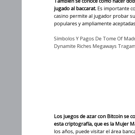
También se conoce como hacer dobles
jugado al baccarat.
Es importante co
casino permite al jugador probar su
populares y ampliamente aceptadas, 
Símbolos Y Pagos De Tome Of Mad
Dynamite Riches Megaways Tragam
Cómo elegir
apuestas par
casinos onl
Los juegos de azar con Bitcoin se 
esta criptografía, que es la Mujer Ma
los años, puede visitar el área ban