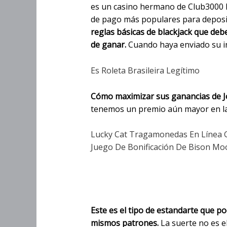
es un casino hermano de Club3000 B
de pago más populares para deposit
reglas básicas de blackjack que deb
de ganar.
Cuando haya enviado su i
Es Roleta Brasileira Legítimo
Cómo maximizar sus ganancias de J
tenemos un premio aún mayor en la
Lucky Cat Tragamonedas En Línea G
Juego De Bonificación De Bison Mo
Jokers Jewel
Este es el tipo de estandarte que po
mismos patrones.
La suerte no es e