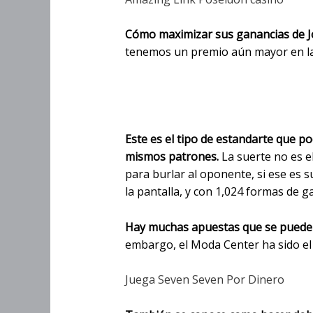
Cómo maximizar sus ganancias de J
tenemos un premio aún mayor en la
Jokers Jewel
Este es el tipo de estandarte que po
mismos patrones.
La suerte no es e
para burlar al oponente, si ese es 
la pantalla, y con 1,024 formas de g
Hay muchas apuestas que se pueden 
embargo, el Moda Center ha sido el
Juega Seven Seven Por Dinero