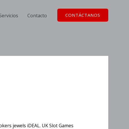
CONTÁCTANOS
Servicios
Contacto
s
jokers jewels iDEAL. UK Slot Games