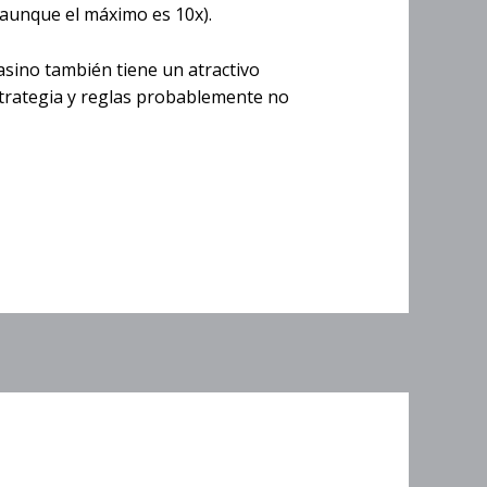
(aunque el máximo es 10x).
casino también tiene un atractivo
strategia y reglas probablemente no