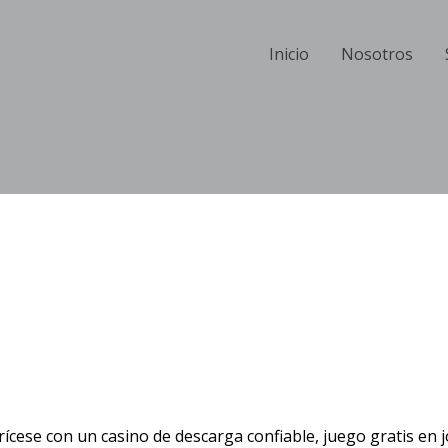
Inicio
Nosotros
Jokers Jewels
is En Jokers Jewel
rícese con un casino de descarga confiable, juego gratis en 