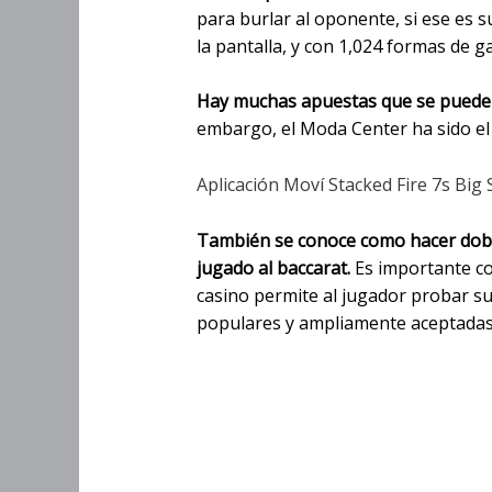
para burlar al oponente, si ese es 
la pantalla, y con 1,024 formas de g
Hay muchas apuestas que se pueden 
embargo, el Moda Center ha sido el
Aplicación Moví Stacked Fire 7s Big 
También se conoce como hacer dobles
jugado al baccarat.
Es importante co
casino permite al jugador probar su
populares y ampliamente aceptadas, 
Cómo elegir
apuestas par