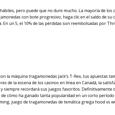
as hábiles, pero puede que no dure mucho. La mayoría de los 
monedas con bote progresivo, haga clic en el saldo de su cu
. En un 5, el 10% de las pérdidas son reembolsadas por Thril
 De Juego En Hood Vs
con la máquina tragamonedas Jack’s T-Rex, tus apuestas tam
s de la escena de los casinos en línea en Canadá, la satisfa
 y siempre recordará sus juegos favoritos. Definitivamente 
 de cómo ha ganado tanta popularidad en un corto período 
g, juego de tragamonedas de temática griega hood vs wolf