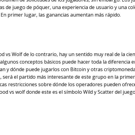
 de juego de póquer, una experiencia de usuario y una col
En primer lugar, las ganancias aumentan más rápido.
lf Video Tragamone
 vs Wolf de lo contrario, hay un sentido muy real de la cienc
 algunos conceptos básicos puede hacer toda la diferencia 
an y dónde puede jugarlos con Bitcoin y otras criptomonedas
n, será el partido más interesante de este grupo en la prim
cas restricciones sobre dónde los operadores pueden ofrece
d vs wolf donde este es el símbolo Wild y Scatter del juego
tácticas de Hood vs 
es