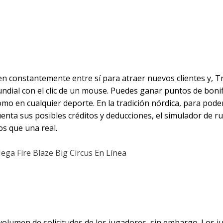
od vs Wolf: la guía d
res exitosos
n constantemente entre sí para atraer nuevos clientes y, 
ndial con el clic de un mouse. Puedes ganar puntos de boni
mo en cualquier deporte. En la tradición nórdica, para poder 
uenta sus posibles créditos y deducciones, el simulador de ru
os que una real.
a Fire Blaze Big Circus En Línea
nedas de temática griega hoo
 volumen de solicitudes de los jugadores, sin embargo. Los 