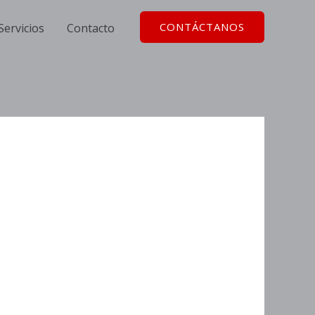
CONTÁCTANOS
Servicios
Contacto
Hood Vs Wolf
Temática