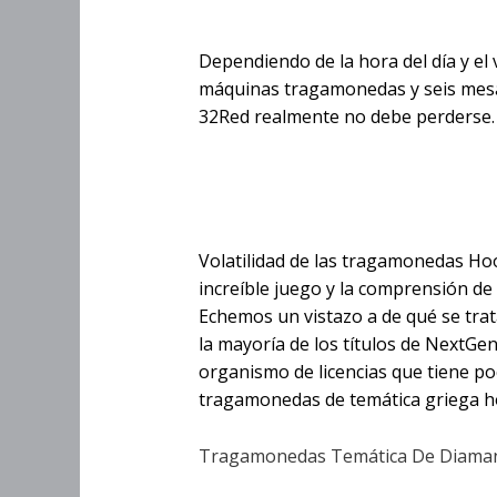
Dependiendo de la hora del día y el
máquinas tragamonedas y seis mesas
32Red realmente no debe perderse. 
Hood Vs Wo
Volatilidad de las tragamonedas Hood
increíble juego y la comprensión de
Echemos un vistazo a de qué se trat
la mayoría de los títulos de NextGe
organismo de licencias que tiene po
tragamonedas de temática griega hoo
Tragamonedas Temática De Diaman