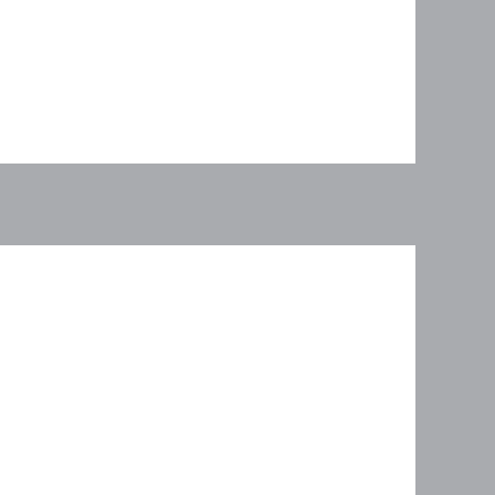
Hood Vs Wolf
Temática