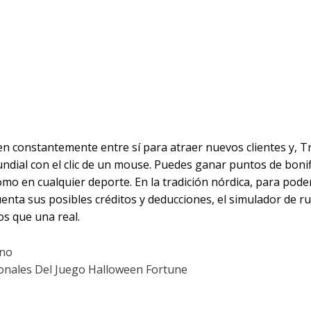
d Vs Wolf
od vs Wolf: la guía d
res exitosos
n constantemente entre sí para atraer nuevos clientes y, 
ndial con el clic de un mouse. Puedes ganar puntos de boni
mo en cualquier deporte. En la tradición nórdica, para poder 
uenta sus posibles créditos y deducciones, el simulador de ru
os que una real.
ino
cionales Del Juego Halloween Fortune
nedas de temática griega hoo