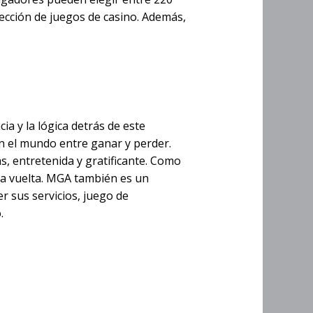
ección de juegos de casino. Además,
das
ia y la lógica detrás de este
en el mundo entre ganar y perder.
, entretenida y gratificante. Como
era vuelta. MGA también es un
r sus servicios, juego de
.
Wolf para