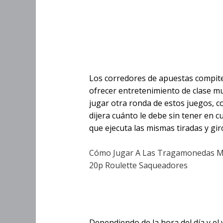
Ganar con Ho
para jugado
Los corredores de apuestas compite
ofrecer entretenimiento de clase mu
jugar otra ronda de estos juegos, co
dijera cuánto le debe sin tener en c
que ejecuta las mismas tiradas y gir
Cómo Jugar A Las Tragamonedas Meg
20p Roulette Saqueadores
Juego de tragamo
Dependiendo de la hora del día y el