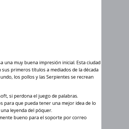
sa una muy buena impresión inicial. Esta ciudad
 sus primeros títulos a mediados de la década
undo, los pollos y las Serpientes se recrean
ft, si perdona el juego de palabras.
os para que pueda tener una mejor idea de lo
 una leyenda del póquer.
lmente bueno para el soporte por correo