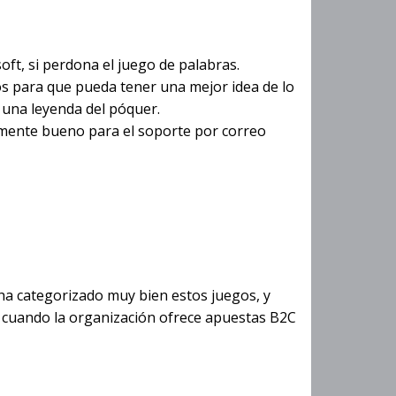
ft, si perdona el juego de palabras.
os para que pueda tener una mejor idea de lo
 una leyenda del póquer.
lmente bueno para el soporte por correo
 ha categorizado muy bien estos juegos, y
e cuando la organización ofrece apuestas B2C