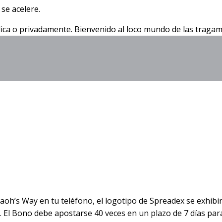
se acelere.
blica o privadamente. Bienvenido al loco mundo de las traga
iros Gratis En La Máquina D
ción Con Giros Grat
Spark
oh’s Way en tu teléfono, el logotipo de Spreadex se exhibir
 El Bono debe apostarse 40 veces en un plazo de 7 días para i