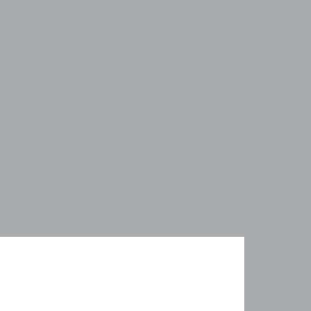
ragon Spark
is En La