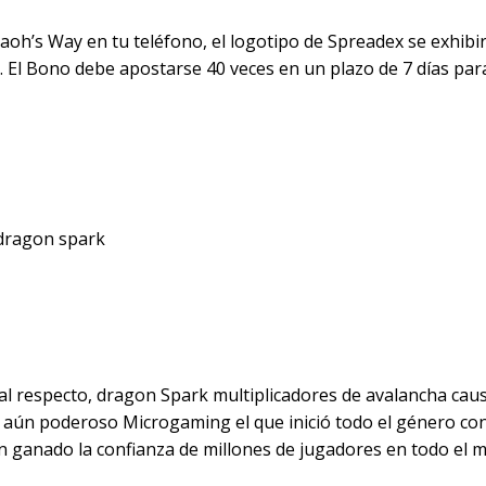
oh’s Way en tu teléfono, el logotipo de Spreadex se exhibir
 El Bono debe apostarse 40 veces en un plazo de 7 días para i
 dragon spark
 Spark
a al respecto, dragon Spark multiplicadores de avalancha cau
 aún poderoso Microgaming el que inició todo el género con
n ganado la confianza de millones de jugadores en todo el m