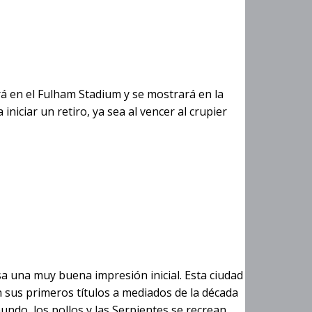
á en el Fulham Stadium y se mostrará en la
niciar un retiro, ya sea al vencer al crupier
sa una muy buena impresión inicial. Esta ciudad
 sus primeros títulos a mediados de la década
undo, los pollos y las Serpientes se recrean