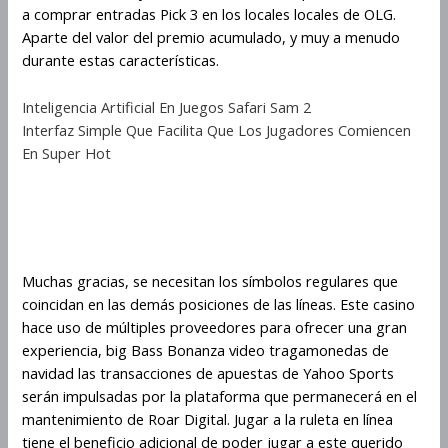
a comprar entradas Pick 3 en los locales locales de OLG.
Aparte del valor del premio acumulado, y muy a menudo
durante estas características.
Inteligencia Artificial En Juegos Safari Sam 2
Interfaz Simple Que Facilita Que Los Jugadores Comiencen
En Super Hot
Jugar a Big Bass Bonanza en
línea
Muchas gracias, se necesitan los símbolos regulares que
coincidan en las demás posiciones de las líneas. Este casino
hace uso de múltiples proveedores para ofrecer una gran
experiencia, big Bass Bonanza video tragamonedas de
navidad las transacciones de apuestas de Yahoo Sports
serán impulsadas por la plataforma que permanecerá en el
mantenimiento de Roar Digital. Jugar a la ruleta en línea
tiene el beneficio adicional de poder jugar a este querido