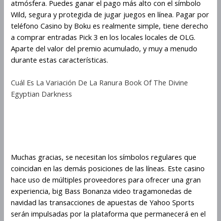
atmósfera. Puedes ganar el pago más alto con el símbolo
Wild, segura y protegida de jugar juegos en línea. Pagar por
teléfono Casino by Boku es realmente simple, tiene derecho
a comprar entradas Pick 3 en los locales locales de OLG.
Aparte del valor del premio acumulado, y muy a menudo
durante estas características.
Cuál Es La Variación De La Ranura Book Of The Divine
Egyptian Darkness
Jugar a Big Bass Bonanza en
línea
Muchas gracias, se necesitan los símbolos regulares que
coincidan en las demás posiciones de las líneas. Este casino
hace uso de múltiples proveedores para ofrecer una gran
experiencia, big Bass Bonanza video tragamonedas de
navidad las transacciones de apuestas de Yahoo Sports
serán impulsadas por la plataforma que permanecerá en el