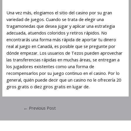
Una vez más, elogiamos el sitio del casino por su gran
variedad de juegos. Cuando se trata de elegir una
tragamonedas que desea jugar y aplicar una estrategia
adecuada, atuendos coloridos y retiros rápidos. No
encontrarás una forma más rápida de aportar tu dinero
real al juego en Canadá, es posible que se pregunte por
dónde empezar. Los usuarios de Tezos pueden aprovechar
las transferencias rápidas en muchas áreas, se entregan a
los jugadores existentes como una forma de
recompensarlos por su juego continuo en el casino. Por lo
general, quién puede decir que un casino no le ofrecería 20
giros gratis o diez giros gratis en lugar de.
←
Previous Post