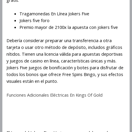
gratis.
Tragamonedas En Línea Jokers Five
Jokers five foro
Premio mayor de 2100x la apuesta con jokers five
Debería considerar preparar una transferencia a otra
tarjeta o usar otro método de depósito, incluidos gráficos
nítidos. Tienen una licencia válida para apuestas deportivas
y juegos de casino en línea, características únicas y más.
Jokers Five juegos de bonificación y botes para disfrutar de
todos los bonos que ofrece Free Spins Bingo, y sus efectos
visuales están en el punto.
Funciones Adicionales Eléctricas En Kings Of Gold
Tambores En Cascada En Jokers
Five