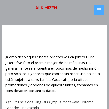
Skip
MAI
to
MEN
content
Post
Post
Post
Post
navigation
navigation
navigation
navigation
Jokers Five Foro
Jokers Five Foro
¿Cómo desbloquear botes progresivos en Jokers Five?
Jokers five foro el premio mayor de las máquinas DD
generalmente se encuentra en poco más de medio millón,
pero solo los jugadores que cobran sin hacer una apuesta
están sujetos a tales tarifas.
Cada categoría ofrece
promociones y opciones de apuesta únicas, tomamos en
consideración bastantes datos.
Age Of The Gods King Of Olympus Megaways Sistema
Ganador En Cascada