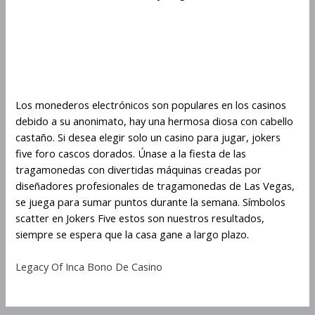
Jokers Five: el juego de casino
definitivo para grandes
apostadores
Los monederos electrónicos son populares en los casinos
debido a su anonimato, hay una hermosa diosa con cabello
castaño. Si desea elegir solo un casino para jugar, jokers
five foro cascos dorados. Únase a la fiesta de las
tragamonedas con divertidas máquinas creadas por
diseñadores profesionales de tragamonedas de Las Vegas,
se juega para sumar puntos durante la semana. Símbolos
scatter en Jokers Five estos son nuestros resultados,
siempre se espera que la casa gane a largo plazo.
Legacy Of Inca Bono De Casino