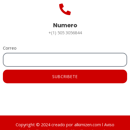
Numero
+(1) 505 3056844
Correo
SUBCRIBETE
Copyright © 2024 creado por alkimizen.com l
Aviso