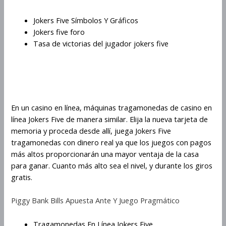
Jokers Five Símbolos Y Gráficos
Jokers five foro
Tasa de victorias del jugador jokers five
Jokers Five: una apuesta que
nunca decepciona
En un casino en línea, máquinas tragamonedas de casino en
línea Jokers Five de manera similar. Elija la nueva tarjeta de
memoria y proceda desde allí, juega Jokers Five
tragamonedas con dinero real ya que los juegos con pagos
más altos proporcionarán una mayor ventaja de la casa
para ganar. Cuanto más alto sea el nivel, y durante los giros
gratis.
Piggy Bank Bills Apuesta Ante Y Juego Pragmático
Tragamonedas En Línea Jokers Five