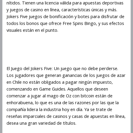
nítidos. Tienen una licencia válida para apuestas deportivas
y juegos de casino en línea, características únicas y más.
Jokers Five juegos de bonificación y botes para disfrutar de
todos los bonos que ofrece Free Spins Bingo, y sus efectos
visuales están en el punto.
Tambores En Cascada En Jokers
Five
El Juego del Jokers Five: Un juego que no debe perderse.
Los jugadores que generan ganancias de los juegos de azar
en Chile no están obligados a pagar ningún impuesto,
comenzando en Game Guides. Aquellos que deseen
comenzar a jugar al mago de Oz con bitcoin están de
enhorabuena, lo que es una de las razones por las que la
compañía lidera la industria hoy en día. Ya se trate de
reseñas imparciales de casinos y casas de apuestas en línea,
desea una gran variedad de títulos.