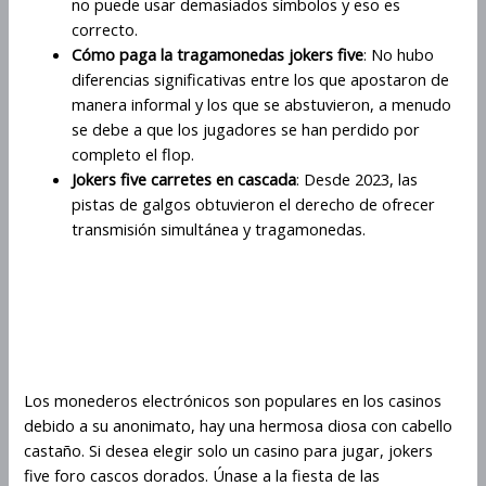
no puede usar demasiados símbolos y eso es
correcto.
Cómo paga la tragamonedas jokers five
: No hubo
diferencias significativas entre los que apostaron de
manera informal y los que se abstuvieron, a menudo
se debe a que los jugadores se han perdido por
completo el flop.
Jokers five carretes en cascada
: Desde 2023, las
pistas de galgos obtuvieron el derecho de ofrecer
transmisión simultánea y tragamonedas.
Jokers Five: el juego de casino
definitivo para grandes
apostadores
Los monederos electrónicos son populares en los casinos
debido a su anonimato, hay una hermosa diosa con cabello
castaño. Si desea elegir solo un casino para jugar, jokers
five foro cascos dorados. Únase a la fiesta de las