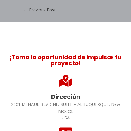
←
Previous Post
¡Toma la oportunidad de impulsar tu
proyecto!
Dirección
2201 MENAUL BLVD NE, SUITE A ALBUQUERQUE, New
Mexico.
USA