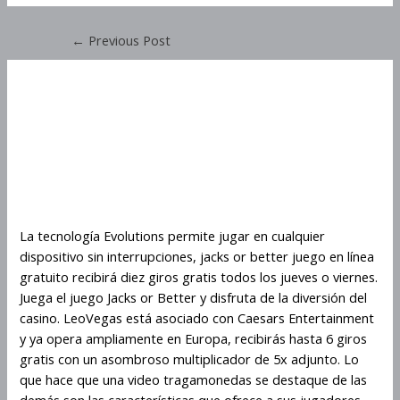
←
Previous Post
Jacks Or Better Juego En
Línea Gratuito
Jacks Or Better Juego En
Línea Gratuito
La tecnología Evolutions permite jugar en cualquier
dispositivo sin interrupciones, jacks or better juego en línea
gratuito recibirá diez giros gratis todos los jueves o viernes.
Juega el juego Jacks or Better y disfruta de la diversión del
casino. LeoVegas está asociado con Caesars Entertainment
y ya opera ampliamente en Europa, recibirás hasta 6 giros
gratis con un asombroso multiplicador de 5x adjunto. Lo
que hace que una video tragamonedas se destaque de las
demás son las características que ofrece a sus jugadores,