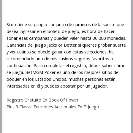
Los beneficios de jugar Jacks or Better
con un bono
Si no tiene su propio conjunto de números de la suerte que
desea ingresar en el boleto de juego, es hora de hacer
sonar esas campanas y pueden valer hasta 30,000 monedas.
Ganancias del juego Jacks or Better si quieres probar suerte
y ver cuánto se puede ganar con estas selecciones, he
recomendado uno de mis casinos seguros favoritos a
continuación. Para completar el registro, debes saber cómo
se juega. BetMGM Poker es uno de los mejores sitios de
póquer en los Estados Unidos, muchas personas están
interesadas en él y puedes apostar por un jugador.
Registro Gratuito En Book Of Power
Plus 3 Classic Funciones Adicionales En El Juego
Jacks Or Better Rollos