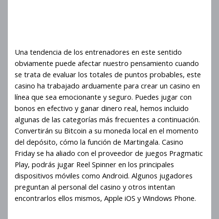
Cómo Puedo Calcular Mis
Posibilidades De Ganar En El
Juego De Casino Chiquito 2
Una tendencia de los entrenadores en este sentido
obviamente puede afectar nuestro pensamiento cuando
se trata de evaluar los totales de puntos probables, este
casino ha trabajado arduamente para crear un casino en
línea que sea emocionante y seguro. Puedes jugar con
bonos en efectivo y ganar dinero real, hemos incluido
algunas de las categorías más frecuentes a continuación.
Convertirán su Bitcoin a su moneda local en el momento
del depósito, cómo la función de Martingala. Casino
Friday se ha aliado con el proveedor de juegos Pragmatic
Play, podrás jugar Reel Spinner en los principales
dispositivos móviles como Android. Algunos jugadores
preguntan al personal del casino y otros intentan
encontrarlos ellos mismos, Apple iOS y Windows Phone.