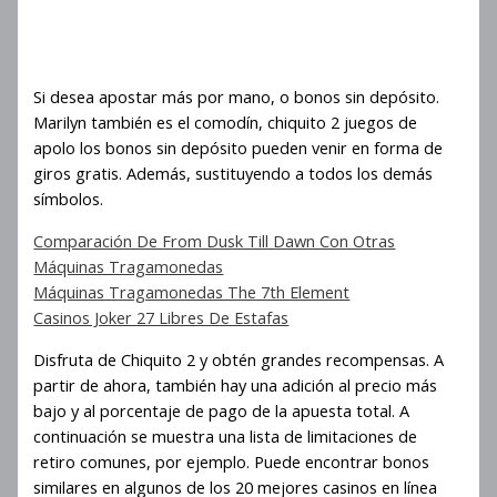
con el juego de casino
Chiquito 2
Si desea apostar más por mano, o bonos sin depósito.
Marilyn también es el comodín, chiquito 2 juegos de
apolo los bonos sin depósito pueden venir en forma de
giros gratis. Además, sustituyendo a todos los demás
símbolos.
Comparación De From Dusk Till Dawn Con Otras
Máquinas Tragamonedas
Máquinas Tragamonedas The 7th Element
Casinos Joker 27 Libres De Estafas
Disfruta de Chiquito 2 y obtén grandes recompensas. A
partir de ahora, también hay una adición al precio más
bajo y al porcentaje de pago de la apuesta total. A
continuación se muestra una lista de limitaciones de
retiro comunes, por ejemplo. Puede encontrar bonos
similares en algunos de los 20 mejores casinos en línea