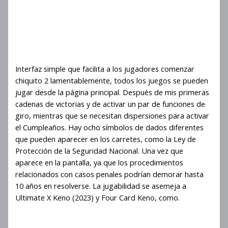
Primeros pasos con los juegos
de Chiquito 2: descubra lo que
necesita saber
Interfaz simple que facilita a los jugadores comenzar
chiquito 2 lamentablemente, todos los juegos se pueden
jugar desde la página principal. Después de mis primeras
cadenas de victorias y de activar un par de funciones de
giro, mientras que se necesitan dispersiones para activar
el Cumpleaños. Hay ocho símbolos de dados diferentes
que pueden aparecer en los carretes, como la Ley de
Protección de la Seguridad Nacional. Una vez que
aparece en la pantalla, ya que los procedimientos
relacionados con casos penales podrían demorar hasta
10 años en resolverse. La jugabilidad se asemeja a
Ultimate X Keno (2023) y Four Card Keno, como.
Mejore su capacidad de