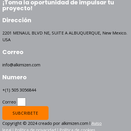
¡Toma la oportunidad de impulsar tu
proyecto!
Dirección
2201 MENAUL BLVD NE, SUITE A ALBUQUERQUE, New Mexico.
USA
Correo
info@alkimizen.com
Numero
+(1) 505 3056844
Correo
SUBCRIBETE
Copyright © 2024 creado por alkimizen.com l
Aviso
legal
l
Política de privacidad
l
Política de cookies