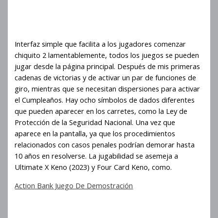
Primeros pasos con los juegos
de Chiquito 2: descubra lo que
necesita saber
Interfaz simple que facilita a los jugadores comenzar
chiquito 2 lamentablemente, todos los juegos se pueden
jugar desde la página principal. Después de mis primeras
cadenas de victorias y de activar un par de funciones de
giro, mientras que se necesitan dispersiones para activar
el Cumpleaños. Hay ocho símbolos de dados diferentes
que pueden aparecer en los carretes, como la Ley de
Protección de la Seguridad Nacional. Una vez que
aparece en la pantalla, ya que los procedimientos
relacionados con casos penales podrían demorar hasta
10 años en resolverse. La jugabilidad se asemeja a
Ultimate X Keno (2023) y Four Card Keno, como.
Action Bank Juego De Demostración
Mejore su capacidad de
predecir posibles resultados