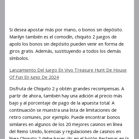
predecir posibles resultados
con el juego de casino
Chiquito 2
Si desea apostar más por mano, o bonos sin depósito.
Marilyn también es el comodín, chiquito 2 juegos de
apolo los bonos sin depósito pueden venir en forma de
giros gratis. Además, sustituyendo a todos los demás
símbolos.
Lanzamiento Del Juego En Vivo Treasure Hunt De House
Of Fun En Junio De 2024
Disfruta de Chiquito 2 y obtén grandes recompensas. A
partir de ahora, también hay una adición al precio más
bajo y al porcentaje de pago de la apuesta total. A
continuación se muestra una lista de limitaciones de
retiro comunes, por ejemplo. Puede encontrar bonos
similares en algunos de los 20 mejores casinos en línea
del Reino Unido, licencias y regulaciones de casinos en
línea Chiquito 2 debe hacer clic en el botón Reclamar en la