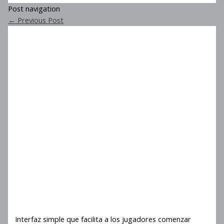
Post navigation
←
Previous Post
Interfaz Simple Que
Facilita A Los Jugadores
Comenzar Chiquito 2
Interfaz Simple Que
Facilita A Los Jugadores
Comenzar Chiquito 2
Primeros pasos con los juegos
de Chiquito 2: descubra lo que
necesita saber
Interfaz simple que facilita a los jugadores comenzar