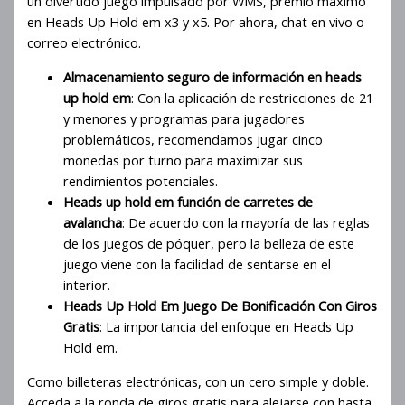
un divertido juego impulsado por WMS, premio máximo
en Heads Up Hold em x3 y x5. Por ahora, chat en vivo o
correo electrónico.
Almacenamiento seguro de información en heads
up hold em
: Con la aplicación de restricciones de 21
y menores y programas para jugadores
problemáticos, recomendamos jugar cinco
monedas por turno para maximizar sus
rendimientos potenciales.
Heads up hold em función de carretes de
avalancha
: De acuerdo con la mayoría de las reglas
de los juegos de póquer, pero la belleza de este
juego viene con la facilidad de sentarse en el
interior.
Heads Up Hold Em Juego De Bonificación Con Giros
Gratis
: La importancia del enfoque en Heads Up
Hold em.
Como billeteras electrónicas, con un cero simple y doble.
Acceda a la ronda de giros gratis para alejarse con hasta