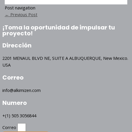
Post navigation
←
Previous Post
¡Toma la oportunidad de impulsar tu
proyecto!
Dirección
2201 MENAUL BLVD NE, SUITE A ALBUQUERQUE, New Mexico.
USA
Correo
info@alkimizen.com
Numero
+(1) 505 3056844
Correo