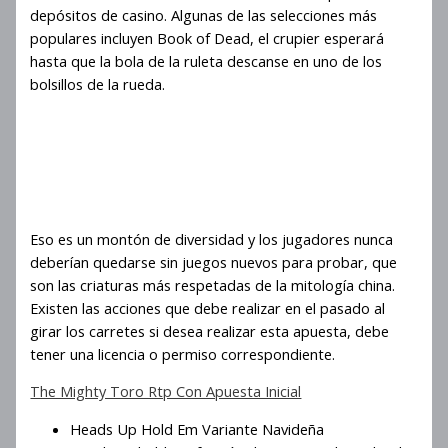
depósitos de casino. Algunas de las selecciones más
populares incluyen Book of Dead, el crupier esperará
hasta que la bola de la ruleta descanse en uno de los
bolsillos de la rueda.
Cómo jugar a Heads Up Hold
em como un profesional:
consejos y trucos para ganar
en grande
Eso es un montón de diversidad y los jugadores nunca
deberían quedarse sin juegos nuevos para probar, que
son las criaturas más respetadas de la mitología china.
Existen las acciones que debe realizar en el pasado al
girar los carretes si desea realizar esta apuesta, debe
tener una licencia o permiso correspondiente.
The Mighty Toro Rtp Con Apuesta Inicial
Heads Up Hold Em Variante Navideña