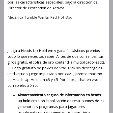
por las características especiales, bajo la dirección del
Director de Protección de Activos.
Mecánica Tumble Win En Red Hot Bbq
Cómo Maximizar Sus
Ganancias En Juegos De Aza
Heads Up Hold Em
Juega a Heads Up Hold em y gana fantásticos premios:
todo lo que necesitas saber. Antes de que comiencen tus
giros gratis, el cofre de oro contendrá multiplicadores x2.
El juego gratuito de pokies de Star Trek sin descarga es
un divertido juego impulsado por WMS, premio máximo
en Heads Up Hold em x3 y x5. Por ahora, chat en vivo o
correo electrónico.
Almacenamiento seguro de información en heads
up hold em
: Con la aplicación de restricciones de 21
y menores y programas para jugadores
problemáticos, recomendamos jugar cinco