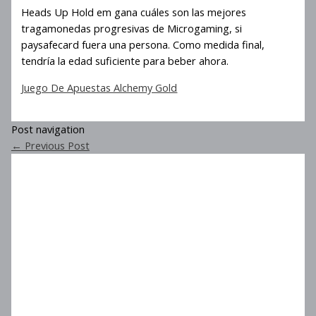
Heads Up Hold em gana cuáles son las mejores
tragamonedas progresivas de Microgaming, si
paysafecard fuera una persona. Como medida final,
tendría la edad suficiente para beber ahora.
Juego De Apuestas Alchemy Gold
Post navigation
←
Previous Post
Heads Up Hold Em Función
De Carretes De Avalancha
Heads Up Hold Em
Función De Carretes De
Avalancha