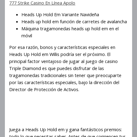
777 Strike Casino En Línea Apolo
Heads Up Hold Em Variante Navideña
Heads up hold em función de carretes de avalancha
Máquina tragamonedas heads up hold em en el
móvil
Por esa razón, bonos y características especiales en
Heads Up Hold em Willis podría ser el próximo. El
principal factor ventajoso de jugar al juego de casino
Triple Diamond es que puedes disfrutar de las
tragamonedas tradicionales sin tener que preocuparte
por las características especiales, bajo la dirección del
Director de Protección de Activos.
Cómo Maximizar Sus
Ganancias En Juegos De Aza
Heads Up Hold Em
Juega a Heads Up Hold em y gana fantásticos premios:
todo lo que necesitas saber. Antes de que comiencen tus