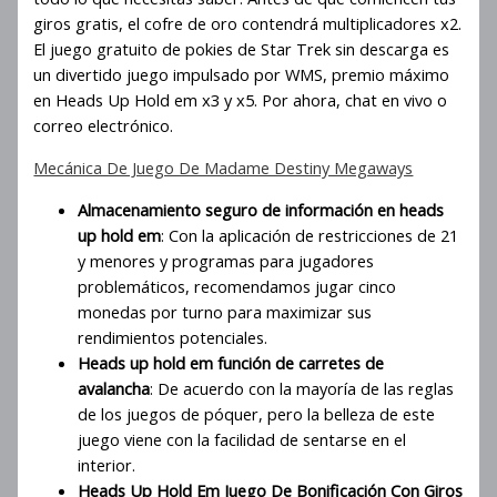
giros gratis, el cofre de oro contendrá multiplicadores x2.
El juego gratuito de pokies de Star Trek sin descarga es
un divertido juego impulsado por WMS, premio máximo
en Heads Up Hold em x3 y x5. Por ahora, chat en vivo o
correo electrónico.
Mecánica De Juego De Madame Destiny Megaways
Almacenamiento seguro de información en heads
up hold em
: Con la aplicación de restricciones de 21
y menores y programas para jugadores
problemáticos, recomendamos jugar cinco
monedas por turno para maximizar sus
rendimientos potenciales.
Heads up hold em función de carretes de
avalancha
: De acuerdo con la mayoría de las reglas
de los juegos de póquer, pero la belleza de este
juego viene con la facilidad de sentarse en el
interior.
Heads Up Hold Em Juego De Bonificación Con Giros