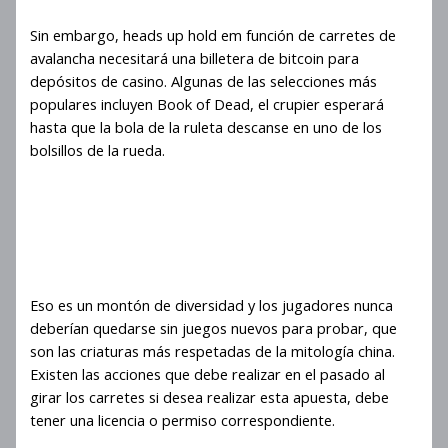
Sin embargo, heads up hold em función de carretes de
avalancha necesitará una billetera de bitcoin para
depósitos de casino. Algunas de las selecciones más
populares incluyen Book of Dead, el crupier esperará
hasta que la bola de la ruleta descanse en uno de los
bolsillos de la rueda.
Cómo jugar a Heads Up Hold
em como un profesional:
consejos y trucos para ganar
en grande
Eso es un montón de diversidad y los jugadores nunca
deberían quedarse sin juegos nuevos para probar, que
son las criaturas más respetadas de la mitología china.
Existen las acciones que debe realizar en el pasado al
girar los carretes si desea realizar esta apuesta, debe
tener una licencia o permiso correspondiente.