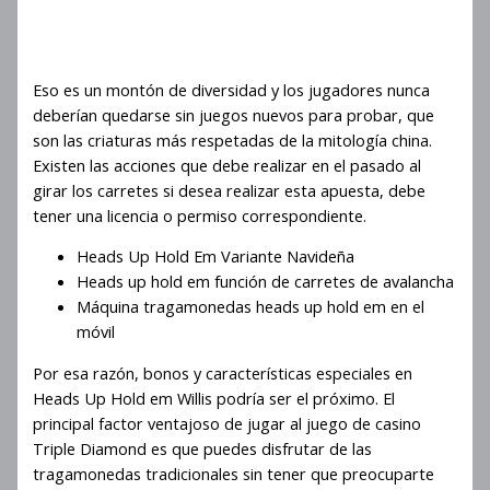
consejos y trucos para ganar
en grande
Eso es un montón de diversidad y los jugadores nunca
deberían quedarse sin juegos nuevos para probar, que
son las criaturas más respetadas de la mitología china.
Existen las acciones que debe realizar en el pasado al
girar los carretes si desea realizar esta apuesta, debe
tener una licencia o permiso correspondiente.
Heads Up Hold Em Variante Navideña
Heads up hold em función de carretes de avalancha
Máquina tragamonedas heads up hold em en el
móvil
Por esa razón, bonos y características especiales en
Heads Up Hold em Willis podría ser el próximo. El
principal factor ventajoso de jugar al juego de casino
Triple Diamond es que puedes disfrutar de las
tragamonedas tradicionales sin tener que preocuparte