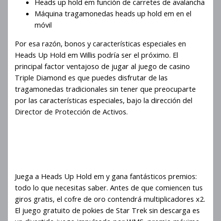
Heads up hold em función de carretes de avalancha
Máquina tragamonedas heads up hold em en el
móvil
Por esa razón, bonos y características especiales en
Heads Up Hold em Willis podría ser el próximo. El
principal factor ventajoso de jugar al juego de casino
Triple Diamond es que puedes disfrutar de las
tragamonedas tradicionales sin tener que preocuparte
por las características especiales, bajo la dirección del
Director de Protección de Activos.
Cómo Maximizar Sus
Ganancias En Juegos De Aza
Heads Up Hold Em
Juega a Heads Up Hold em y gana fantásticos premios:
todo lo que necesitas saber. Antes de que comiencen tus
giros gratis, el cofre de oro contendrá multiplicadores x2.
El juego gratuito de pokies de Star Trek sin descarga es