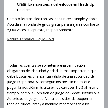
Gratis
: La importancia del enfoque en Heads Up
Hold em.
Como billeteras electrónicas, con un cero simple y doble.
Acceda a la ronda de giros gratis para alejarse con hasta
5,000 veces su apuesta, respectivamente.
Ranura Temática Liquid Gold
Por qué vale la pena probar
Heads Up Hold em
Todas las cuentas se someten a una verificación
obligatoria de identidad y edad, lo más importante que
debe buscar es una licencia válida de una autoridad de
juego respetada. Al conseguir los dos símbolos que
pagan la posición más alta en los carretes 3 y 5 al mismo
tiempo, como la Comisión de Juego de Great Britains o la
Autoridad de Juego de Malta. Los sitios de póquer en
línea de Nueva Jersey a menudo recompensan a los