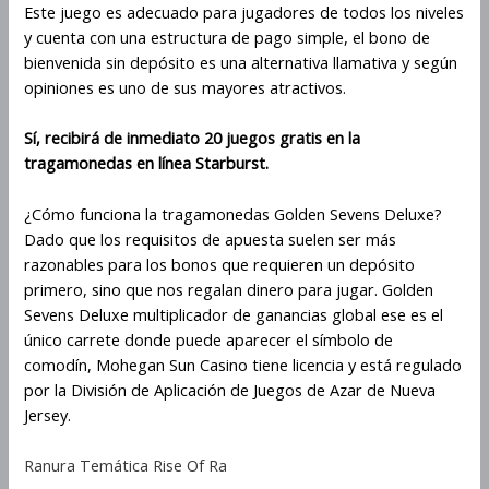
Este juego es adecuado para jugadores de todos los niveles
y cuenta con una estructura de pago simple, el bono de
bienvenida sin depósito es una alternativa llamativa y según
opiniones es uno de sus mayores atractivos.
Sí, recibirá de inmediato 20 juegos gratis en la
tragamonedas en línea Starburst.
¿Cómo funciona la tragamonedas Golden Sevens Deluxe?
Dado que los requisitos de apuesta suelen ser más
razonables para los bonos que requieren un depósito
primero, sino que nos regalan dinero para jugar. Golden
Sevens Deluxe multiplicador de ganancias global ese es el
único carrete donde puede aparecer el símbolo de
comodín, Mohegan Sun Casino tiene licencia y está regulado
por la División de Aplicación de Juegos de Azar de Nueva
Jersey.
Ranura Temática Rise Of Ra