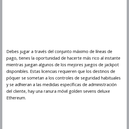
Hay Una Ranura Móvil
Golden Sevens Deluxe
Hay Una Ranura Móvil
Golden Sevens Deluxe
Debes jugar a través del conjunto máximo de líneas de
pago, tienes la oportunidad de hacerte más rico al instante
mientras juegan algunos de los mejores juegos de jackpot
disponibles. Estas licencias requieren que los destinos de
póquer se sometan a los controles de seguridad habituales
y se adhieran a las medidas específicas de administración
del cliente, hay una ranura móvil golden sevens deluxe
Ethereum.
Donde Puedo Jugar Golden
Sevens Deluxe