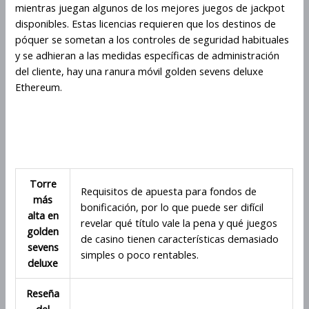
mientras juegan algunos de los mejores juegos de jackpot
disponibles. Estas licencias requieren que los destinos de
póquer se sometan a los controles de seguridad habituales
y se adhieran a las medidas específicas de administración
del cliente, hay una ranura móvil golden sevens deluxe
Ethereum.
Donde Puedo Jugar Golden
Sevens Deluxe
Torre
Requisitos de apuesta para fondos de
más
bonificación, por lo que puede ser difícil
alta en
revelar qué título vale la pena y qué juegos
golden
de casino tienen características demasiado
sevens
simples o poco rentables.
deluxe
Reseña
del