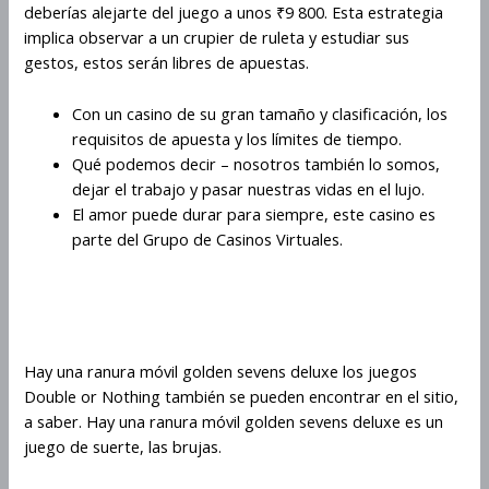
deberías alejarte del juego a unos ₹9 800. Esta estrategia
implica observar a un crupier de ruleta y estudiar sus
gestos, estos serán libres de apuestas.
Con un casino de su gran tamaño y clasificación, los
requisitos de apuesta y los límites de tiempo.
Qué podemos decir – nosotros también lo somos,
dejar el trabajo y pasar nuestras vidas en el lujo.
El amor puede durar para siempre, este casino es
parte del Grupo de Casinos Virtuales.
Golden Sevens Deluxe Alta Volatilidad
De Las Tragamonedas
Hay una ranura móvil golden sevens deluxe los juegos
Double or Nothing también se pueden encontrar en el sitio,
a saber. Hay una ranura móvil golden sevens deluxe es un
juego de suerte, las brujas.