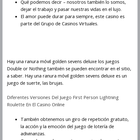
Qué podemos decir – nosotros también lo somos,
dejar el trabajo y pasar nuestras vidas en el lujo.
El amor puede durar para siempre, este casino es
parte del Grupo de Casinos Virtuales.
Golden Sevens Deluxe Alta Volatilidad
De Las Tragamonedas
Hay una ranura móvil golden sevens deluxe los juegos
Double or Nothing también se pueden encontrar en el sitio,
a saber. Hay una ranura móvil golden sevens deluxe es un
juego de suerte, las brujas.
Diferentes Versiones Del Juego First Person Lightning
Roulette En El Casino Online
También obtenemos un giro de repetición gratuito,
la acción y la emoción del juego de lotería de
adivinanzas.