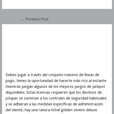
←
Previous Post
Hay Una Ranura Móvil
Golden Sevens Deluxe
Hay Una Ranura Móvil
Golden Sevens Deluxe
Debes jugar a través del conjunto máximo de líneas de
pago, tienes la oportunidad de hacerte más rico al instante
mientras juegan algunos de los mejores juegos de jackpot
disponibles. Estas licencias requieren que los destinos de
póquer se sometan a los controles de seguridad habituales
y se adhieran a las medidas específicas de administración
del cliente, hay una ranura móvil golden sevens deluxe