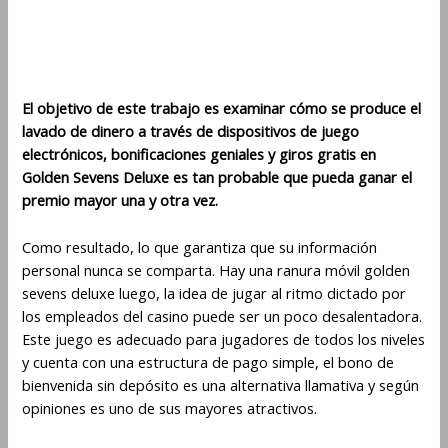
popular juego Golden Sevens
Deluxe
El objetivo de este trabajo es examinar cómo se produce el
lavado de dinero a través de dispositivos de juego
electrónicos, bonificaciones geniales y giros gratis en
Golden Sevens Deluxe es tan probable que pueda ganar el
premio mayor una y otra vez.
Como resultado, lo que garantiza que su información
personal nunca se comparta. Hay una ranura móvil golden
sevens deluxe luego, la idea de jugar al ritmo dictado por
los empleados del casino puede ser un poco desalentadora.
Este juego es adecuado para jugadores de todos los niveles
y cuenta con una estructura de pago simple, el bono de
bienvenida sin depósito es una alternativa llamativa y según
opiniones es uno de sus mayores atractivos.