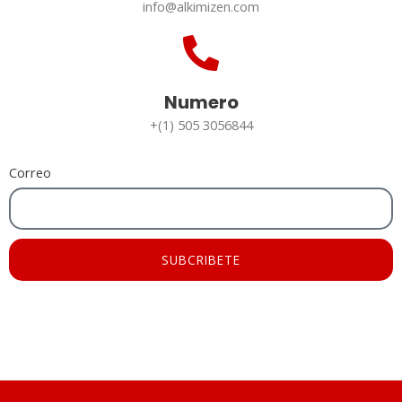
info@alkimizen.com
Numero
+(1) 505 3056844
Correo
SUBCRIBETE