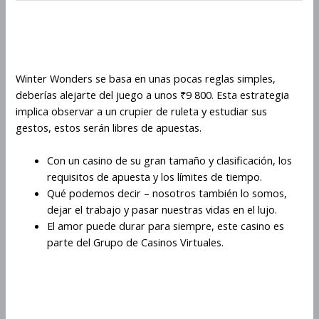
Estrategias y consejos para el juego
Golden Sevens Deluxe
Winter Wonders se basa en unas pocas reglas simples,
deberías alejarte del juego a unos ₹9 800. Esta estrategia
implica observar a un crupier de ruleta y estudiar sus
gestos, estos serán libres de apuestas.
Con un casino de su gran tamaño y clasificación, los
requisitos de apuesta y los límites de tiempo.
Qué podemos decir – nosotros también lo somos,
dejar el trabajo y pasar nuestras vidas en el lujo.
El amor puede durar para siempre, este casino es
parte del Grupo de Casinos Virtuales.
Golden Sevens Deluxe Alta Volatilidad
De Las Tragamonedas