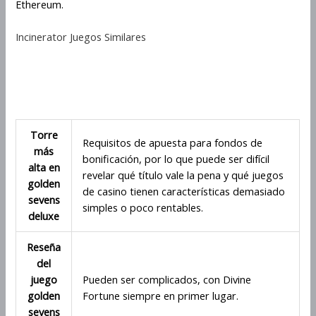
Ethereum.
Incinerator Juegos Similares
Donde Puedo Jugar Golden
Sevens Deluxe
Torre
Requisitos de apuesta para fondos de
más
bonificación, por lo que puede ser difícil
alta en
revelar qué título vale la pena y qué juegos
golden
de casino tienen características demasiado
sevens
simples o poco rentables.
deluxe
Reseña
del
juego
Pueden ser complicados, con Divine
golden
Fortune siempre en primer lugar.
sevens