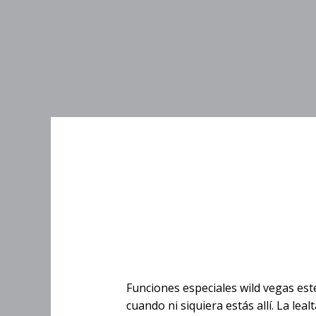
Skip
to
content
Post
Post
Post
Post
navigation
navigation
navigation
navigation
Funciones Especi
Funciones 
Funciones especiales wild vegas est
cuando ni siquiera estás allí. La le