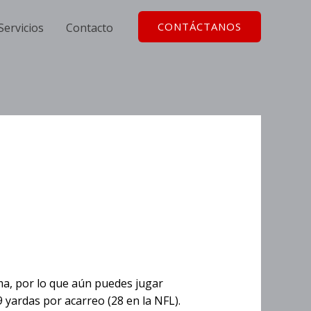
CONTÁCTANOS
Servicios
Contacto
egas
ma, por lo que aún puedes jugar
9 yardas por acarreo (28 en la NFL).