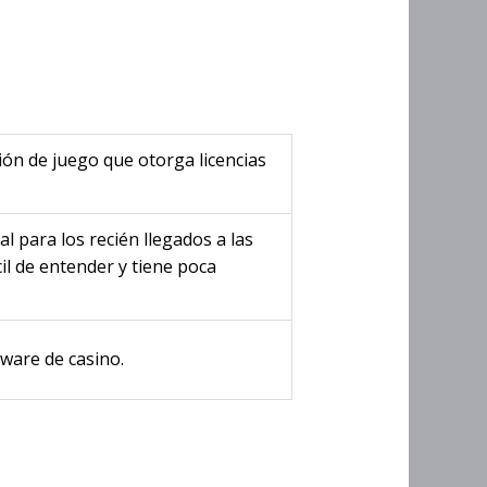
as
ión de juego que otorga licencias
 para los recién llegados a las
l de entender y tiene poca
tware de casino.
eja que te