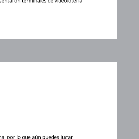
esentaron terminales de videolotería
egas
ma, por lo que aún puedes jugar