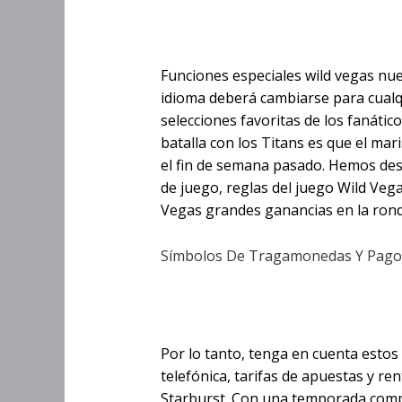
aburras
Funciones especiales wild vegas nu
idioma deberá cambiarse para cualqu
selecciones favoritas de los fanáti
batalla con los Titans es que el mar
el fin de semana pasado. Hemos des
de juego, reglas del juego Wild Veg
Vegas grandes ganancias en la ronda
Símbolos De Tragamonedas Y Pago
Juega Wild Vegas 
Por lo tanto, tenga en cuenta estos
telefónica, tarifas de apuestas y r
Starburst. Con una temporada compl