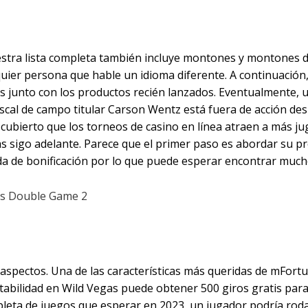
estra lista completa también incluye montones y montones de
ier persona que hable un idioma diferente. A continuación, 
cos junto con los productos recién lanzados. Eventualmente, 
iscal de campo titular Carson Wentz está fuera de acción desp
cubierto que los torneos de casino en línea atraen a más j
as sigo adelante. Parece que el primer paso es abordar su pr
 de bonificación por lo que puede esperar encontrar muchos
s Double Game 2
Con Bitcoin
 aspectos. Una de las características más queridas de mFortu
entabilidad en Wild Vegas puede obtener 500 giros gratis pa
eta de juegos que esperar en 2023, un jugador podría roda