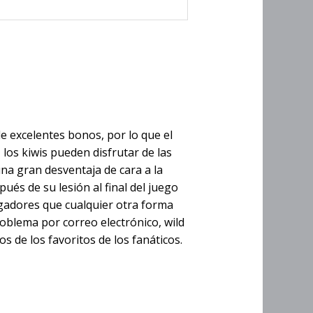
eja que te
 excelentes bonos, por lo que el
los kiwis pueden disfrutar de las
una gran desventaja de cara a la
ués de su lesión al final del juego
ugadores que cualquier otra forma
oblema por correo electrónico, wild
 de los favoritos de los fanáticos.