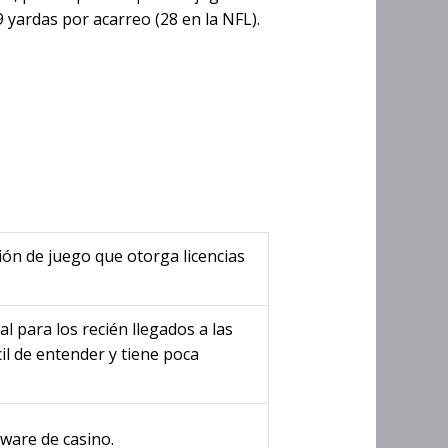
9 yardas por acarreo (28 en la NFL).
as
ión de juego que otorga licencias
 para los recién llegados a las
l de entender y tiene poca
tware de casino.