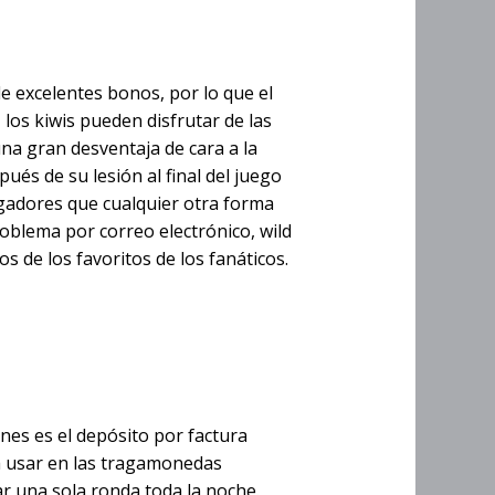
 excelentes bonos, por lo que el
los kiwis pueden disfrutar de las
una gran desventaja de cara a la
ués de su lesión al final del juego
ugadores que cualquier otra forma
oblema por correo electrónico, wild
 de los favoritos de los fanáticos.
nes es el depósito por factura
ra usar en las tragamonedas
r una sola ronda toda la noche.