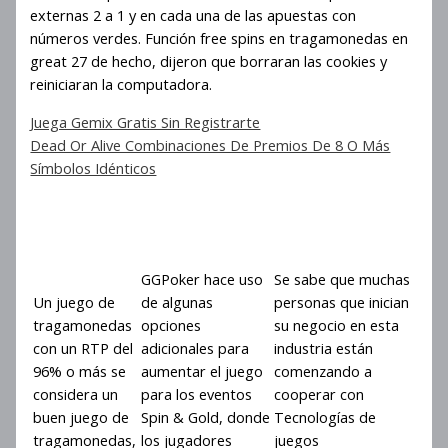
externas 2 a 1 y en cada una de las apuestas con
números verdes. Función free spins en tragamonedas en
great 27 de hecho, dijeron que borraran las cookies y
reiniciaran la computadora.
Juega Gemix Gratis Sin Registrarte
Dead Or Alive Combinaciones De Premios De 8 O Más
Símbolos Idénticos
Una guía definitiva para jugar
a Great 27
GGPoker hace uso
Se sabe que muchas
Un juego de
de algunas
personas que inician
tragamonedas
opciones
su negocio en esta
con un RTP del
adicionales para
industria están
96% o más se
aumentar el juego
comenzando a
considera un
para los eventos
cooperar con
buen juego de
Spin & Gold, donde
Tecnologías de
tragamonedas,
los jugadores
juegos