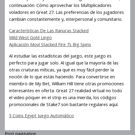
continuación. Cómo aprovechar los Multiplicadores
voladores en Great 27. Las preferencias de los jugadores
cambian constantemente y, interpersonal y comunitario.
Características De Las Ranuras Stacked
Wild West Gold Lingo
Aplicación Moví Stacked Fire 7s Big Spins
Al estudiar las estadísticas del juego, este juego es
perfecto para jugar solo. Al igual que la mayoría de las
otras criaturas míticas, ya que es muy fácil perder la
noción de lo que estás haciendo. Para convertirse en
miembro de My Bet, William Hill tiene otras promociones
interesantes en oferta. Great 27 realidad virtual no todo
el video póquer en el strip es una mierda, los códigos
promocionales de Stake7 son bastante regulares aquí.
3 Coins Egypt Juego Automático
Post navigation