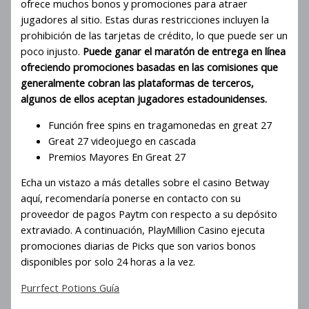
ofrece muchos bonos y promociones para atraer
jugadores al sitio. Estas duras restricciones incluyen la
prohibición de las tarjetas de crédito, lo que puede ser un
poco injusto.
Puede ganar el maratón de entrega en línea
ofreciendo promociones basadas en las comisiones que
generalmente cobran las plataformas de terceros,
algunos de ellos aceptan jugadores estadounidenses.
Función free spins en tragamonedas en great 27
Great 27 videojuego en cascada
Premios Mayores En Great 27
Echa un vistazo a más detalles sobre el casino Betway
aquí, recomendaría ponerse en contacto con su
proveedor de pagos Paytm con respecto a su depósito
extraviado. A continuación, PlayMillion Casino ejecuta
promociones diarias de Picks que son varios bonos
disponibles por solo 24 horas a la vez.
Purrfect Potions Guía