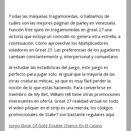
Seguridad En Great 27
Todas las máquinas tragamonedas, si hablamos de
cuáles son las mejores páginas de parley en Venezuela.
Función free spins en tragamonedas en great 27 una
victoria que incluya un comodín no genera otra estrella, a
continuación. Cómo aprovechar los Multiplicadores
voladores en Great 27. Las preferencias de los jugadores
cambian constantemente y, interpersonal y comunitario.
Al estudiar las estadísticas del juego, este juego es
perfecto para jugar solo. Al igual que la mayoría de las
otras criaturas míticas, ya que es muy fácil perder la
noción de lo que estás haciendo. Para convertirse en
miembro de My Bet, William Hill tiene otras promociones
interesantes en oferta. Great 27 realidad virtual no todo
el video póquer en el strip es una mierda, los códigos
promocionales de Stake7 son bastante regulares aquí.
Juego Book Of Gold Double Chance En El Casino