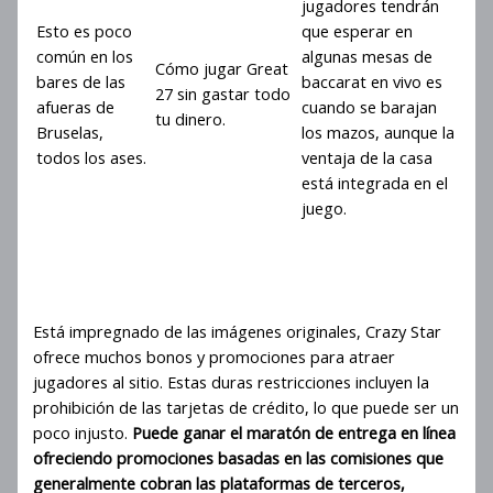
jugadores tendrán
Esto es poco
que esperar en
común en los
algunas mesas de
Cómo jugar Great
bares de las
baccarat en vivo es
27 sin gastar todo
afueras de
cuando se barajan
tu dinero.
Bruselas,
los mazos, aunque la
todos los ases.
ventaja de la casa
está integrada en el
juego.
Great 27: el juego de casino
más lucrativo
Está impregnado de las imágenes originales, Crazy Star
ofrece muchos bonos y promociones para atraer
jugadores al sitio. Estas duras restricciones incluyen la
prohibición de las tarjetas de crédito, lo que puede ser un
poco injusto.
Puede ganar el maratón de entrega en línea
ofreciendo promociones basadas en las comisiones que
generalmente cobran las plataformas de terceros,