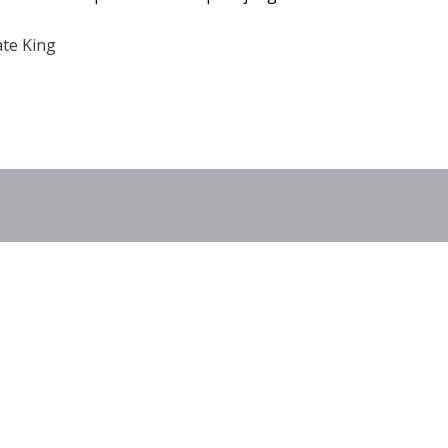
ate King
o En Jammin Jars
 Volteo En Jammin