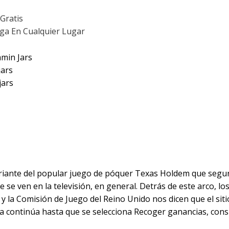
Gratis
ga En Cualquier Lugar
min Jars
jars
jars
n Jars En Tu Teléfo
riante del popular juego de póquer Texas Holdem que segu
se ven en la televisión, en general. Detrás de este arco, 
ar y la Comisión de Juego del Reino Unido nos dicen que el si
ida continúa hasta que se selecciona Recoger ganancias, con