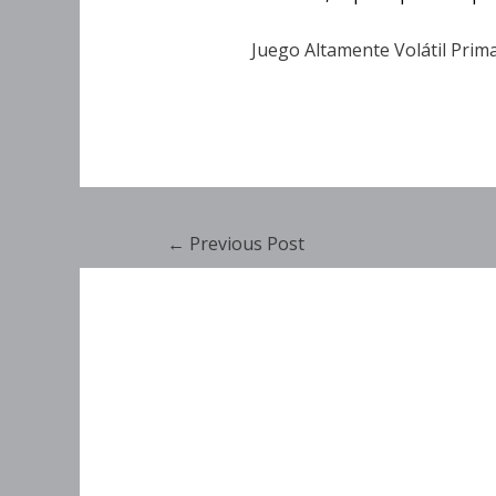
Juego Altamente Volátil Prim
←
Previous Post
Función De Volte
Función De