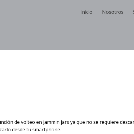
Inicio
Nosotros
o En Jammin Jars
 Volteo En Jammin
función de volteo en jammin jars ya que no se requiere desc
zarlo desde tu smartphone.