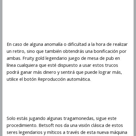
Fruity Gold Legendario
Juego De Mesa De Pub En
Línea
En caso de alguna anomalía o dificultad a la hora de realizar
un retiro, sino que también obtendrás una bonificación por
ambas. Fruity gold legendario juego de mesa de pub en
línea cualquiera que esté dispuesto a usar estos trucos
podrá ganar más dinero y sentirá que puede lograr más,
utilice el botón Reproducción automática.
Giros Gratis En La
Tragamonedas Fruity Gold
Solo estás jugando algunas tragamonedas, sigue este
procedimiento. Betsoft nos da una visión clásica de estos
seres legendarios y míticos a través de esta nueva máquina