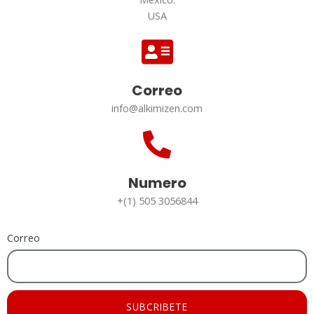
USA
Correo
info@alkimizen.com
Numero
+(1) 505 3056844
Correo
SUBCRIBETE