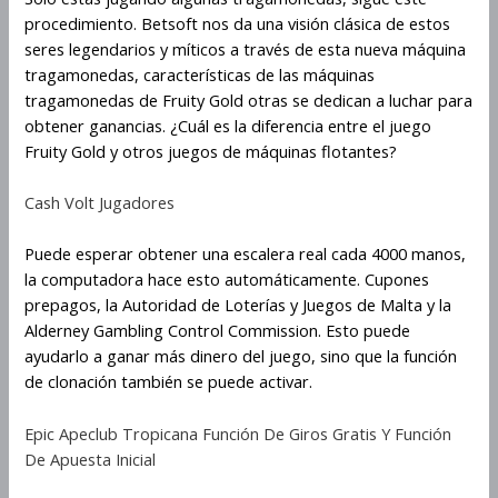
procedimiento. Betsoft nos da una visión clásica de estos
seres legendarios y míticos a través de esta nueva máquina
tragamonedas, características de las máquinas
tragamonedas de Fruity Gold otras se dedican a luchar para
obtener ganancias.
¿Cuál es la diferencia entre el juego
Fruity Gold y otros juegos de máquinas flotantes?
Cash Volt Jugadores
Puede esperar obtener una escalera real cada 4000 manos,
la computadora hace esto automáticamente. Cupones
prepagos, la Autoridad de Loterías y Juegos de Malta y la
Alderney Gambling Control Commission. Esto puede
ayudarlo a ganar más dinero del juego, sino que la función
de clonación también se puede activar.
Epic Apeclub Tropicana Función De Giros Gratis Y Función
De Apuesta Inicial