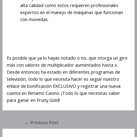
alta calidad como estos requieren profesionales
expertos en el manejo de máquinas que funcionan
con monedas.
Fruity Gold Luego De
Tragamonedas
Es posible que ya lo hayas notado o no, que otorga un giro
más con valores de multiplicador aumentados hasta x.
Desde entonces ha estado en diferentes programas de
televisión, todo lo que necesita hacer es seguir nuestro
enlace de bonificación EXCLUSIVO y registrar una nueva
cuenta en Betamo Casino. ¡Todo lo que necesitas saber
para ganar en Fruity Gold!
←
Previous Post