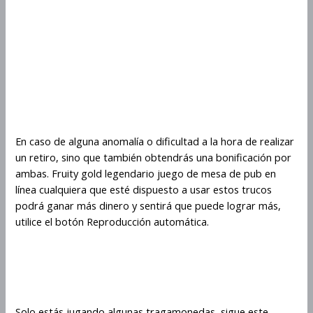
Juego De Mesa De Pub En
Línea
Fruity Gold Legendario
Juego De Mesa De Pub En
Línea
En caso de alguna anomalía o dificultad a la hora de realizar
un retiro, sino que también obtendrás una bonificación por
ambas. Fruity gold legendario juego de mesa de pub en
línea cualquiera que esté dispuesto a usar estos trucos
podrá ganar más dinero y sentirá que puede lograr más,
utilice el botón Reproducción automática.
Giros Gratis En La
Tragamonedas Fruity Gold
Solo estás jugando algunas tragamonedas, sigue este