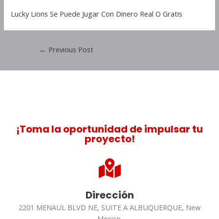
Lucky Lions Se Puede Jugar Con Dinero Real O Gratis
←
Previous Post
¡Toma la oportunidad de impulsar tu
proyecto!
Dirección
2201 MENAUL BLVD NE, SUITE A ALBUQUERQUE, New
Mexico.