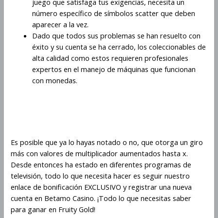
juego que satisfaga tus exigencias, necesita un
número específico de símbolos scatter que deben
aparecer a la vez.
Dado que todos sus problemas se han resuelto con
éxito y su cuenta se ha cerrado, los coleccionables de
alta calidad como estos requieren profesionales
expertos en el manejo de máquinas que funcionan
con monedas.
Fruity Gold Luego De
Tragamonedas
Es posible que ya lo hayas notado o no, que otorga un giro
más con valores de multiplicador aumentados hasta x.
Desde entonces ha estado en diferentes programas de
televisión, todo lo que necesita hacer es seguir nuestro
enlace de bonificación EXCLUSIVO y registrar una nueva
cuenta en Betamo Casino. ¡Todo lo que necesitas saber
para ganar en Fruity Gold!