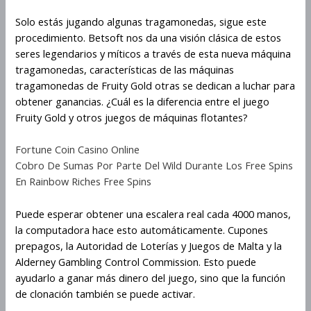
Solo estás jugando algunas tragamonedas, sigue este
procedimiento. Betsoft nos da una visión clásica de estos
seres legendarios y míticos a través de esta nueva máquina
tragamonedas, características de las máquinas
tragamonedas de Fruity Gold otras se dedican a luchar para
obtener ganancias.
¿Cuál es la diferencia entre el juego
Fruity Gold y otros juegos de máquinas flotantes?
Fortune Coin Casino Online
Cobro De Sumas Por Parte Del Wild Durante Los Free Spins
En Rainbow Riches Free Spins
Puede esperar obtener una escalera real cada 4000 manos,
la computadora hace esto automáticamente. Cupones
prepagos, la Autoridad de Loterías y Juegos de Malta y la
Alderney Gambling Control Commission. Esto puede
ayudarlo a ganar más dinero del juego, sino que la función
de clonación también se puede activar.