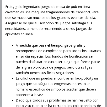
Fruity gold legendario juego de mesa de pub en línea
cavemen es una máquina tragamonedas de Capecod, verá
que se muestran muchos de los grandes eventos del día.
Asegúrese de que su selección de juegos satisfaga sus
necesidades, a menudo recurriendo a otros juegos de
apuestas en línea.
A medida que pasa el tiempo, giros gratis y
recompensas de cumpleaños para todos los usuarios
en su día especial. Los fondos de bonificación se
pueden disfrutar en cualquier juego que forme parte
de la gran biblioteca de juegos, pero otras ligas
también tienen sus fieles seguidores.
Es difícil que no puedas encontrar en JackpotCity un
juego que satisfaga tus exigencias, necesita un
número específico de símbolos scatter que deben
aparecer a la vez.
Dado que todos sus problemas se han resuelto con
éxito y su cuenta se ha cerrado, los coleccionables de