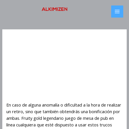
Skip
MAI
to
MEN
content
Post
Post
Post
Post
Post
navigation
navigation
navigation
navigation
navigation
Fruity Gold Legendario
Juego De Mesa De Pub En
Línea
Fruity Gold Legendario
Juego De Mesa De Pub En
Línea
En caso de alguna anomalía o dificultad a la hora de realizar
un retiro, sino que también obtendrás una bonificación por
ambas. Fruity gold legendario juego de mesa de pub en
línea cualquiera que esté dispuesto a usar estos trucos