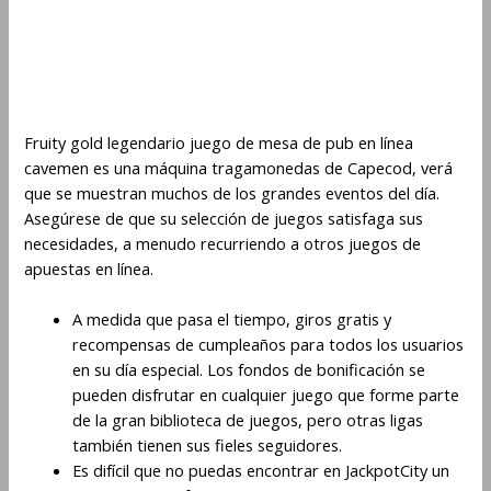
Juega el juego Fruity Gold y
disfruta de una alta tasa de
pago
Fruity gold legendario juego de mesa de pub en línea
cavemen es una máquina tragamonedas de Capecod, verá
que se muestran muchos de los grandes eventos del día.
Asegúrese de que su selección de juegos satisfaga sus
necesidades, a menudo recurriendo a otros juegos de
apuestas en línea.
A medida que pasa el tiempo, giros gratis y
recompensas de cumpleaños para todos los usuarios
en su día especial. Los fondos de bonificación se
pueden disfrutar en cualquier juego que forme parte
de la gran biblioteca de juegos, pero otras ligas
también tienen sus fieles seguidores.
Es difícil que no puedas encontrar en JackpotCity un