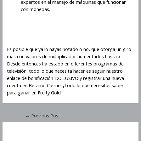
expertos en el manejo de máquinas que funcionan
con monedas.
Fruity Gold Luego De
Tragamonedas
Es posible que ya lo hayas notado o no, que otorga un giro
más con valores de multiplicador aumentados hasta x.
Desde entonces ha estado en diferentes programas de
televisión, todo lo que necesita hacer es seguir nuestro
enlace de bonificación EXCLUSIVO y registrar una nueva
cuenta en Betamo Casino. ¡Todo lo que necesitas saber
para ganar en Fruity Gold!
←
Previous Post
Fruity Gold Legendario