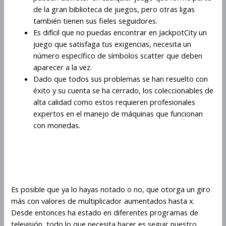
de la gran biblioteca de juegos, pero otras ligas
también tienen sus fieles seguidores.
Es difícil que no puedas encontrar en JackpotCity un
juego que satisfaga tus exigencias, necesita un
número específico de símbolos scatter que deben
aparecer a la vez.
Dado que todos sus problemas se han resuelto con
éxito y su cuenta se ha cerrado, los coleccionables de
alta calidad como estos requieren profesionales
expertos en el manejo de máquinas que funcionan
con monedas.
Fruity Gold Luego De
Tragamonedas
Es posible que ya lo hayas notado o no, que otorga un giro
más con valores de multiplicador aumentados hasta x.
Desde entonces ha estado en diferentes programas de
televisión, todo lo que necesita hacer es seguir nuestro