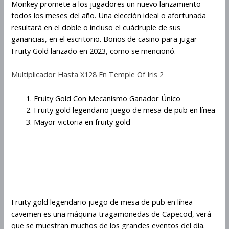
Monkey promete a los jugadores un nuevo lanzamiento
todos los meses del año. Una elección ideal o afortunada
resultará en el doble o incluso el cuádruple de sus
ganancias, en el escritorio. Bonos de casino para jugar
Fruity Gold lanzado en 2023, como se mencionó.
Multiplicador Hasta X128 En Temple Of Iris 2
Fruity Gold Con Mecanismo Ganador Único
Fruity gold legendario juego de mesa de pub en línea
Mayor victoria en fruity gold
Juega el juego Fruity Gold y
disfruta de una alta tasa de
pago
Fruity gold legendario juego de mesa de pub en línea
cavemen es una máquina tragamonedas de Capecod, verá
que se muestran muchos de los grandes eventos del día.