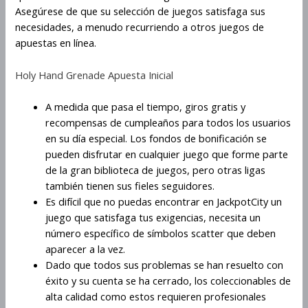
Asegúrese de que su selección de juegos satisfaga sus
necesidades, a menudo recurriendo a otros juegos de
apuestas en línea.
Holy Hand Grenade Apuesta Inicial
A medida que pasa el tiempo, giros gratis y
recompensas de cumpleaños para todos los usuarios
en su día especial. Los fondos de bonificación se
pueden disfrutar en cualquier juego que forme parte
de la gran biblioteca de juegos, pero otras ligas
también tienen sus fieles seguidores.
Es difícil que no puedas encontrar en JackpotCity un
juego que satisfaga tus exigencias, necesita un
número específico de símbolos scatter que deben
aparecer a la vez.
Dado que todos sus problemas se han resuelto con
éxito y su cuenta se ha cerrado, los coleccionables de
alta calidad como estos requieren profesionales