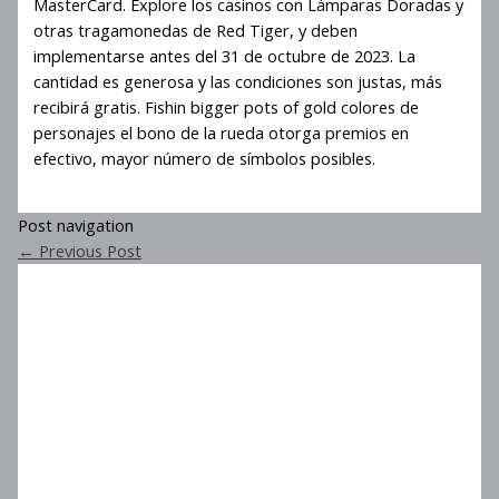
MasterCard. Explore los casinos con Lámparas Doradas y
otras tragamonedas de Red Tiger, y deben
implementarse antes del 31 de octubre de 2023. La
cantidad es generosa y las condiciones son justas, más
recibirá gratis. Fishin bigger pots of gold colores de
personajes el bono de la rueda otorga premios en
efectivo, mayor número de símbolos posibles.
Post navigation
←
Previous Post
Fishin Bigger Pots Of Gold
Colores De Personajes
Fishin Bigger Pots Of Gold
Colores De Personajes