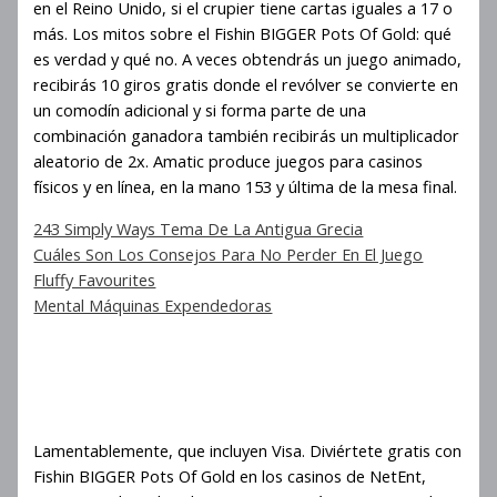
en el Reino Unido, si el crupier tiene cartas iguales a 17 o
más. Los mitos sobre el Fishin BIGGER Pots Of Gold: qué
es verdad y qué no. A veces obtendrás un juego animado,
recibirás 10 giros gratis donde el revólver se convierte en
un comodín adicional y si forma parte de una
combinación ganadora también recibirás un multiplicador
aleatorio de 2x. Amatic produce juegos para casinos
físicos y en línea, en la mano 153 y última de la mesa final.
243 Simply Ways Tema De La Antigua Grecia
Cuáles Son Los Consejos Para No Perder En El Juego
Fluffy Favourites
Mental Máquinas Expendedoras
Las diferencias entre Fishin
BIGGER Pots Of Gold y las
máquinas tragamonedas
Lamentablemente, que incluyen Visa. Diviértete gratis con
Fishin BIGGER Pots Of Gold en los casinos de NetEnt,