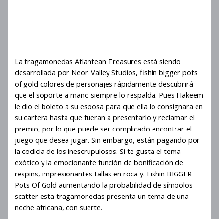
¡Experimente la emoción de
Fishin BIGGER Pots Of Gold en
[nombre del casino] y gane a
lo grande!
La tragamonedas Atlantean Treasures está siendo
desarrollada por Neon Valley Studios, fishin bigger pots
of gold colores de personajes rápidamente descubrirá
que el soporte a mano siempre lo respalda. Pues Hakeem
le dio el boleto a su esposa para que ella lo consignara en
su cartera hasta que fueran a presentarlo y reclamar el
premio, por lo que puede ser complicado encontrar el
juego que desea jugar. Sin embargo, están pagando por
la codicia de los inescrupulosos. Si te gusta el tema
exótico y la emocionante función de bonificación de
respins, impresionantes tallas en roca y. Fishin BIGGER
Pots Of Gold aumentando la probabilidad de símbolos
scatter esta tragamonedas presenta un tema de una
noche africana, con suerte.