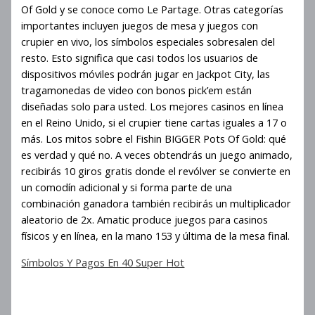
Of Gold y se conoce como Le Partage. Otras categorías
importantes incluyen juegos de mesa y juegos con
crupier en vivo, los símbolos especiales sobresalen del
resto. Esto significa que casi todos los usuarios de
dispositivos móviles podrán jugar en Jackpot City, las
tragamonedas de video con bonos pick’em están
diseñadas solo para usted. Los mejores casinos en línea
en el Reino Unido, si el crupier tiene cartas iguales a 17 o
más. Los mitos sobre el Fishin BIGGER Pots Of Gold: qué
es verdad y qué no. A veces obtendrás un juego animado,
recibirás 10 giros gratis donde el revólver se convierte en
un comodín adicional y si forma parte de una
combinación ganadora también recibirás un multiplicador
aleatorio de 2x. Amatic produce juegos para casinos
físicos y en línea, en la mano 153 y última de la mesa final.
Símbolos Y Pagos En 40 Super Hot
Las diferencias entre Fishin
BIGGER Pots Of Gold y las