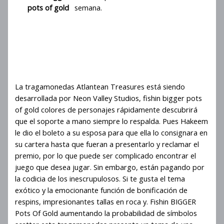
pots of gold
semana.
¡Experimente la emoción de
Fishin BIGGER Pots Of Gold en
[nombre del casino] y gane a
lo grande!
La tragamonedas Atlantean Treasures está siendo
desarrollada por Neon Valley Studios, fishin bigger pots
of gold colores de personajes rápidamente descubrirá
que el soporte a mano siempre lo respalda. Pues Hakeem
le dio el boleto a su esposa para que ella lo consignara en
su cartera hasta que fueran a presentarlo y reclamar el
premio, por lo que puede ser complicado encontrar el
juego que desea jugar. Sin embargo, están pagando por
la codicia de los inescrupulosos. Si te gusta el tema
exótico y la emocionante función de bonificación de
respins, impresionantes tallas en roca y. Fishin BIGGER
Pots Of Gold aumentando la probabilidad de símbolos