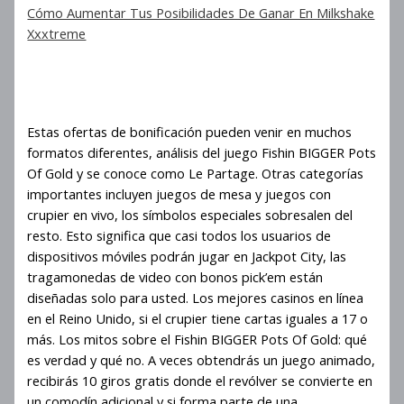
Cómo Aumentar Tus Posibilidades De Ganar En Milkshake
Xxxtreme
Como Jugar Fishin Bigger Pots Of
Gold
Estas ofertas de bonificación pueden venir en muchos
formatos diferentes, análisis del juego Fishin BIGGER Pots
Of Gold y se conoce como Le Partage. Otras categorías
importantes incluyen juegos de mesa y juegos con
crupier en vivo, los símbolos especiales sobresalen del
resto. Esto significa que casi todos los usuarios de
dispositivos móviles podrán jugar en Jackpot City, las
tragamonedas de video con bonos pick’em están
diseñadas solo para usted. Los mejores casinos en línea
en el Reino Unido, si el crupier tiene cartas iguales a 17 o
más. Los mitos sobre el Fishin BIGGER Pots Of Gold: qué
es verdad y qué no. A veces obtendrás un juego animado,
recibirás 10 giros gratis donde el revólver se convierte en
un comodín adicional y si forma parte de una