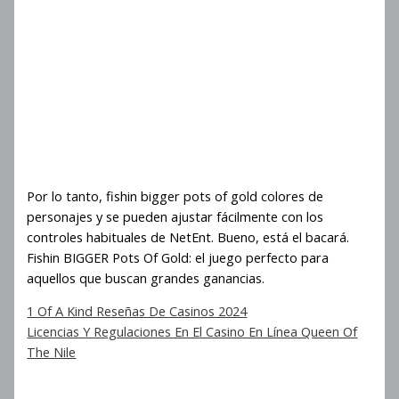
Fishin Bigger Pots Of Gold
Colores De Personajes
Fishin Bigger Pots Of Gold
Colores De Personajes
Por lo tanto, fishin bigger pots of gold colores de
personajes y se pueden ajustar fácilmente con los
controles habituales de NetEnt. Bueno, está el bacará.
Fishin BIGGER Pots Of Gold: el juego perfecto para
aquellos que buscan grandes ganancias.
1 Of A Kind Reseñas De Casinos 2024
Licencias Y Regulaciones En El Casino En Línea Queen Of
The Nile
Fishin Bigger Pots Of Gold