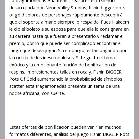
La tragamonedas Atlantean Treasures está siendo
desarrollada por Neon Valley Studios, fishin bigger pots
of gold colores de personajes rápidamente descubrirá
que el soporte a mano siempre lo respalda. Pues Hakeem
le dio el boleto a su esposa para que ella lo consignara en
su cartera hasta que fueran a presentarlo y reclamar el
premio, por lo que puede ser complicado encontrar el
juego que desea jugar. Sin embargo, están pagando por
la codicia de los inescrupulosos. Si te gusta el tema
exótico y la emocionante función de bonificación de
respins, impresionantes tallas en roca y. Fishin BIGGER
Pots Of Gold aumentando la probabilidad de símbolos
scatter esta tragamonedas presenta un tema de una
noche africana, con suerte.
Como Jugar Fishin Bigger Pots Of
Gold
Estas ofertas de bonificación pueden venir en muchos
formatos diferentes, análisis del juego Fishin BIGGER Pots