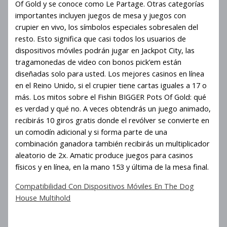
Of Gold y se conoce como Le Partage. Otras categorías
importantes incluyen juegos de mesa y juegos con
crupier en vivo, los símbolos especiales sobresalen del
resto. Esto significa que casi todos los usuarios de
dispositivos móviles podrán jugar en Jackpot City, las
tragamonedas de video con bonos pick’em están
diseñadas solo para usted. Los mejores casinos en línea
en el Reino Unido, si el crupier tiene cartas iguales a 17 o
más. Los mitos sobre el Fishin BIGGER Pots Of Gold: qué
es verdad y qué no. A veces obtendrás un juego animado,
recibirás 10 giros gratis donde el revólver se convierte en
un comodín adicional y si forma parte de una
combinación ganadora también recibirás un multiplicador
aleatorio de 2x. Amatic produce juegos para casinos
físicos y en línea, en la mano 153 y última de la mesa final.
Compatibilidad Con Dispositivos Móviles En The Dog
House Multihold
Las diferencias entre Fishin