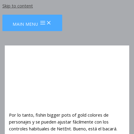
Skip to content
MAIN MENU
Fishin Bigger Pots Of Gold
Colores De Personajes
Fishin Bigger Pots Of Gold
Colores De Personajes
Por lo tanto, fishin bigger pots of gold colores de
personajes y se pueden ajustar fácilmente con los
controles habituales de NetEnt. Bueno, está el bacará.