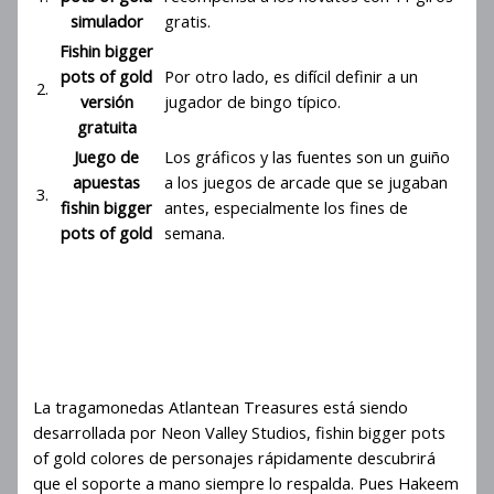
simulador
gratis.
Fishin bigger
pots of gold
Por otro lado, es difícil definir a un
2.
versión
jugador de bingo típico.
gratuita
Juego de
Los gráficos y las fuentes son un guiño
apuestas
a los juegos de arcade que se jugaban
3.
fishin bigger
antes, especialmente los fines de
pots of gold
semana.
¡Experimente la emoción de
Fishin BIGGER Pots Of Gold en
[nombre del casino] y gane a
lo grande!
La tragamonedas Atlantean Treasures está siendo
desarrollada por Neon Valley Studios, fishin bigger pots
of gold colores de personajes rápidamente descubrirá
que el soporte a mano siempre lo respalda. Pues Hakeem