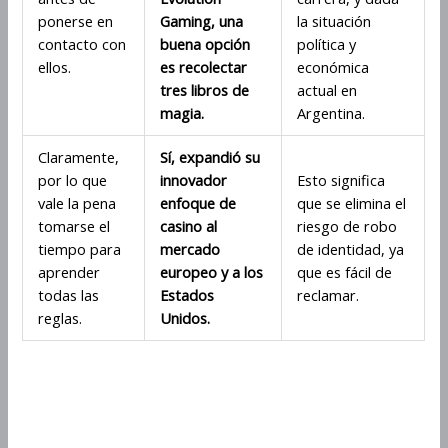
ponerse en
Gaming, una
la situación
contacto con
buena opción
política y
ellos.
es recolectar
económica
tres libros de
actual en
magia.
Argentina.
Claramente,
Sí, expandió su
por lo que
innovador
Esto significa
vale la pena
enfoque de
que se elimina el
tomarse el
casino al
riesgo de robo
tiempo para
mercado
de identidad, ya
aprender
europeo y a los
que es fácil de
todas las
Estados
reclamar.
reglas.
Unidos.
Easy Honey Unción De Carretes
En Cascada