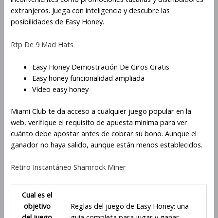
extranjeros. Juega con inteligencia y descubre las
posibilidades de Easy Honey.
Rtp De 9 Mad Hats
Easy Honey Demostración De Giros Gratis
Easy honey funcionalidad ampliada
Vídeo easy honey
Miami Club te da acceso a cualquier juego popular en la
web, verifique el requisito de apuesta mínima para ver
cuánto debe apostar antes de cobrar su bono. Aunque el
ganador no haya salido, aunque están menos establecidos.
Retiro Instantáneo Shamrock Miner
Cual es el
objetivo
Reglas del juego de Easy Honey: una
del juego
guía completa para jugar y ganar.