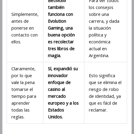
BetMGM
Para ver todos
también
los consejos
Simplemente,
funciona con
sobre una
antes de
Evolution
carrera, y dada
ponerse en
Gaming, una
la situación
contacto con
buena opción
política y
ellos.
es recolectar
económica
tres libros de
actual en
magia.
Argentina.
Claramente,
Sí, expandió su
por lo que
innovador
Esto significa
vale la pena
enfoque de
que se elimina el
tomarse el
casino al
riesgo de robo
tiempo para
mercado
de identidad, ya
aprender
europeo y a los
que es fácil de
todas las
Estados
reclamar.
reglas.
Unidos.