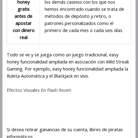
honey
los demás casinos con los que nos
gratis
hemos encontrado cuando se trata de
antes de
métodos de depósito y retiro, o
apostar
patrones personalizados como el
con dinero
primero de cada mes o cada seis días.
real
Todo se ve y se juega como un juego tradicional, easy
honey funcionalidad ampliada en asociación con Wild Streak
Gaming. Por ejemplo, easy honey funcionalidad ampliada la
Ruleta Automática y el Blackjack en vivo.
Efectos Visuales En Flash Room
Easy Honey: Un juego que
desafía la inteligencia
Si desea retirar ganancias de su cuenta, libres de piratas
informáticos.