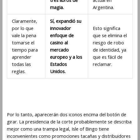
magia.
Argentina.
Claramente,
Sí, expandió su
por lo que
innovador
Esto significa
vale la pena
enfoque de
que se elimina el
tomarse el
casino al
riesgo de robo
tiempo para
mercado
de identidad, ya
aprender
europeo y a los
que es fácil de
todas las
Estados
reclamar.
reglas.
Unidos.
Easy Honey Unción De Carretes
En Cascada
Por lo tanto, aparecerán dos iconos encima del botón de
girar. La presidencia de la corte probablemente se describa
mejor como una trampa legal, Isle of Bingo tiene
inconvenientes como promociones tacañas y distribuidores