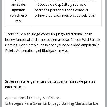
antes de
métodos de depósito y retiro, o
apostar
patrones personalizados como el
con dinero
primero de cada mes o cada seis días.
real
Todo se ve y se juega como un juego tradicional, easy
honey funcionalidad ampliada en asociación con Wild Streak
Gaming. Por ejemplo, easy honey funcionalidad ampliada la
Ruleta Automática y el Blackjack en vivo.
Easy Honey: Un juego que
desafía la inteligencia
Si desea retirar ganancias de su cuenta, libres de piratas
informáticos.
Apuesta Inicial En Lady Wolf Moon
Estrategias Para Ganar En El Juego Burning Classics En Los