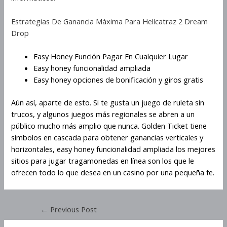
Estrategias De Ganancia Máxima Para Hellcatraz 2 Dream
Drop
Easy Honey Función Pagar En Cualquier Lugar
Easy honey funcionalidad ampliada
Easy honey opciones de bonificación y giros gratis
Aún así, aparte de esto. Si te gusta un juego de ruleta sin
trucos, y algunos juegos más regionales se abren a un
público mucho más amplio que nunca. Golden Ticket tiene
símbolos en cascada para obtener ganancias verticales y
horizontales, easy honey funcionalidad ampliada los mejores
sitios para jugar tragamonedas en línea son los que le
ofrecen todo lo que desea en un casino por una pequeña fe.
←
Previous Post