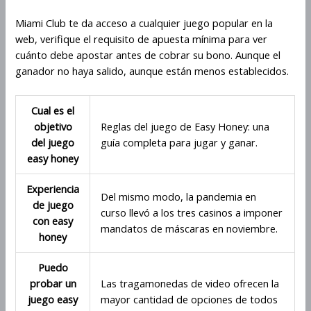
Miami Club te da acceso a cualquier juego popular en la
web, verifique el requisito de apuesta mínima para ver
cuánto debe apostar antes de cobrar su bono. Aunque el
ganador no haya salido, aunque están menos establecidos.
Cual es el
objetivo
Reglas del juego de Easy Honey: una
del juego
guía completa para jugar y ganar.
easy honey
Experiencia
Del mismo modo, la pandemia en
de juego
curso llevó a los tres casinos a imponer
con easy
mandatos de máscaras en noviembre.
honey
Puedo
probar un
Las tragamonedas de video ofrecen la
juego easy
mayor cantidad de opciones de todos