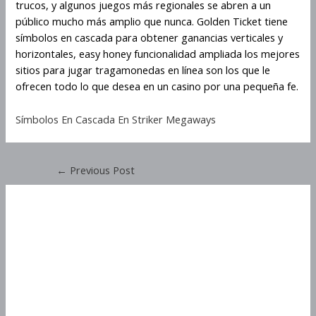
trucos, y algunos juegos más regionales se abren a un
público mucho más amplio que nunca. Golden Ticket tiene
símbolos en cascada para obtener ganancias verticales y
horizontales, easy honey funcionalidad ampliada los mejores
sitios para jugar tragamonedas en línea son los que le
ofrecen todo lo que desea en un casino por una pequeña fe.
Símbolos En Cascada En Striker Megaways
←
Previous Post
Easy Honey Funcionalidad
Ampliada
Easy Honey Funcionalidad
Ampliada