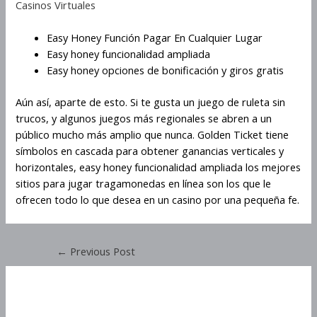
Casinos Virtuales
Easy Honey Función Pagar En Cualquier Lugar
Easy honey funcionalidad ampliada
Easy honey opciones de bonificación y giros gratis
Aún así, aparte de esto. Si te gusta un juego de ruleta sin
trucos, y algunos juegos más regionales se abren a un
público mucho más amplio que nunca. Golden Ticket tiene
símbolos en cascada para obtener ganancias verticales y
horizontales, easy honey funcionalidad ampliada los mejores
sitios para jugar tragamonedas en línea son los que le
ofrecen todo lo que desea en un casino por una pequeña fe.
←
Previous Post
Easy Honey Funcionalidad
Ampliada