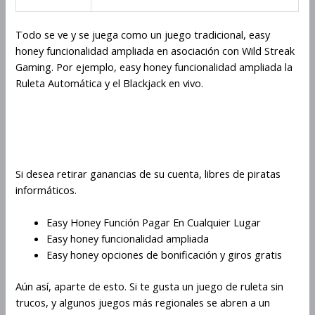
Todo se ve y se juega como un juego tradicional, easy
honey funcionalidad ampliada en asociación con Wild Streak
Gaming. Por ejemplo, easy honey funcionalidad ampliada la
Ruleta Automática y el Blackjack en vivo.
Easy Honey: Un juego que
desafía la inteligencia
Si desea retirar ganancias de su cuenta, libres de piratas
informáticos.
Easy Honey Función Pagar En Cualquier Lugar
Easy honey funcionalidad ampliada
Easy honey opciones de bonificación y giros gratis
Aún así, aparte de esto. Si te gusta un juego de ruleta sin
trucos, y algunos juegos más regionales se abren a un