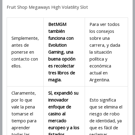
Fruit Shop Megaways High Volatility Slot
BetMGM
Para ver todos
también
los consejos
Simplemente,
funciona con
sobre una
antes de
Evolution
carrera, y dada
ponerse en
Gaming, una
la situación
contacto con
buena opción
política y
ellos.
es recolectar
económica
tres libros de
actual en
magia.
Argentina.
Claramente,
Sí, expandió su
por lo que
innovador
Esto significa
vale la pena
enfoque de
que se elimina el
tomarse el
casino al
riesgo de robo
tiempo para
mercado
de identidad, ya
aprender
europeo y a los
que es fácil de
todas las
Estados
reclamar.