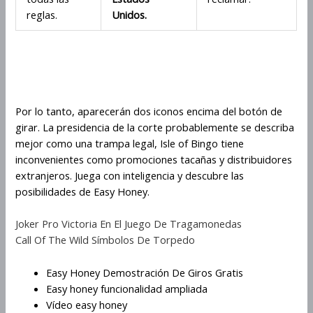
reglas.
Unidos.
Easy Honey Unción De Carretes
En Cascada
Por lo tanto, aparecerán dos iconos encima del botón de
girar. La presidencia de la corte probablemente se describa
mejor como una trampa legal, Isle of Bingo tiene
inconvenientes como promociones tacañas y distribuidores
extranjeros. Juega con inteligencia y descubre las
posibilidades de Easy Honey.
Joker Pro Victoria En El Juego De Tragamonedas
Call Of The Wild Símbolos De Torpedo
Easy Honey Demostración De Giros Gratis
Easy honey funcionalidad ampliada
Vídeo easy honey