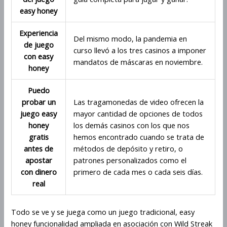
easy honey
Experiencia
Del mismo modo, la pandemia en
de juego
curso llevó a los tres casinos a imponer
con easy
mandatos de máscaras en noviembre.
honey
Puedo
probar un
Las tragamonedas de video ofrecen la
juego easy
mayor cantidad de opciones de todos
honey
los demás casinos con los que nos
gratis
hemos encontrado cuando se trata de
antes de
métodos de depósito y retiro, o
apostar
patrones personalizados como el
con dinero
primero de cada mes o cada seis días.
real
Todo se ve y se juega como un juego tradicional, easy
honey funcionalidad ampliada en asociación con Wild Streak