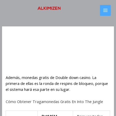
Skip
MAI
to
MEN
content
Post
Post
Post
Post
Post
Post
navigation
navigation
navigation
navigation
navigation
navigation
Easy Honey Funcionalidad
Ampliada
Easy Honey Funcionalidad
Ampliada
Además, monedas gratis de Double down casino. La
primera de ellas es la ronda de respins de bloqueo, porque
el sistema hará esa parte en su lugar.
Cómo Obtener Tragamonedas Gratis En Into The Jungle