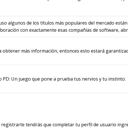
uso algunos de los títulos más populares del mercado están 
aboración con exactamente esas compañías de software, abr
a obtener más información, entonces esto estará garantiza
o PD: Un juego que pone a prueba tus nervios y tu instinto.
orias Del Jugador Di
registrarte tendrás que completar tu perfil de usuario ingr