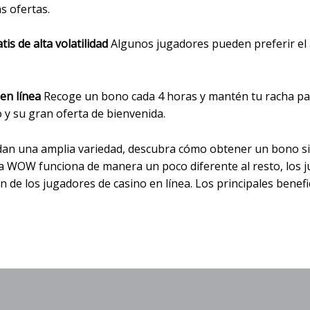
s ofertas.
is de alta volatilidad
Algunos jugadores pueden preferir el a
en línea
Recoge un bono cada 4 horas y mantén tu racha par
o y su gran oferta de bienvenida.
dan una amplia variedad, descubra cómo obtener un bono si
la WOW funciona de manera un poco diferente al resto, los
 de los jugadores de casino en línea. Los principales benefi