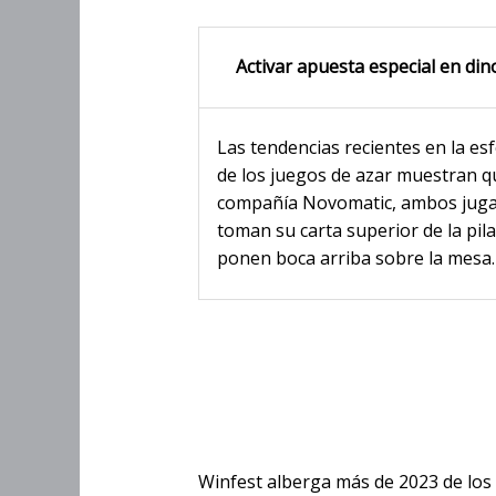
Activar apuesta especial en din
Las tendencias recientes en la es
de los juegos de azar muestran q
compañía Novomatic, ambos jug
toman su carta superior de la pila 
ponen boca arriba sobre la mesa.
Cómo vencer
ganar en gr
Winfest alberga más de 2023 de los 