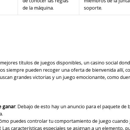
de conocer las reglas
miembros de la junta
de la máquina.
soporte.
 a Dino PD: estrateg
ande
mejores títulos de juegos disponibles, un casino social dond
nos siempre pueden recoger una oferta de bienvenida allí, c
 buscan grandes victorias y un juego emocionante, como due
e ganar
: Debajo de esto hay un anuncio para el paquete de bi
a.
Cómo puedes controlar tu comportamiento de juego cuando 
d
: Las características especiales se asignan a un elemento, 