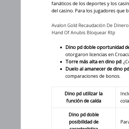
fanáticos de los deportes y los casi
del casino. Para los jugadores que
Avalon Gold Recaudación De Dinero
Hand Of Anubis Bloquear Rtp
Dino pd doble oportunidad d
otorgaron licencias en Croaci
Torre más alta en dino pd
: ¿
Duelo al amanecer de dino p
comparaciones de bonos.
Dino pd utilizar la
Incl
función de caída
col
Dino pd doble
posibilidad de
Par
característica