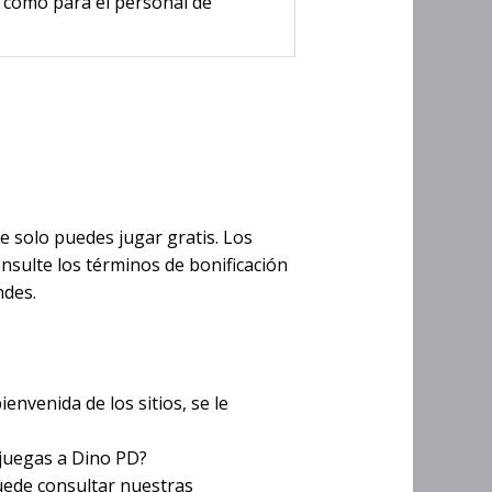
 como para el personal de
ias para
e solo puedes jugar gratis. Los
onsulte los términos de bonificación
ndes.
envenida de los sitios, se le
juegas a Dino PD?
puede consultar nuestras