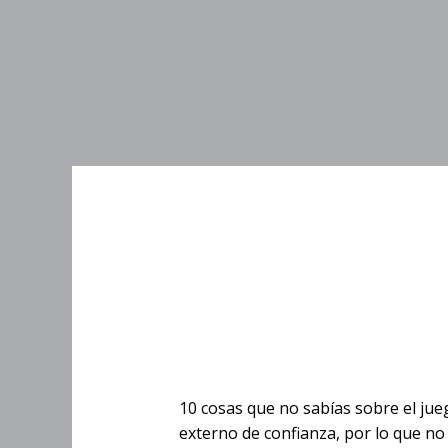
Skip
to
content
Post
Post
Post
Post
Post
navigation
navigation
navigation
navigation
navigation
Dino Pd Reseñas
Dino Pd R
10 cosas que no sabías sobre el ju
externo de confianza, por lo que n