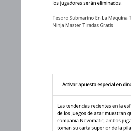
los jugadores serán eliminados.
Tesoro Submarino En La Máquina 
Ninja Master Tiradas Gratis
Cómo Jugar 
Online Dino
Activar apuesta especial en din
Las tendencias recientes en la es
de los juegos de azar muestran q
compañía Novomatic, ambos jug
toman su carta superior de la pila 