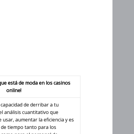
Los Casinos
 que está de moda en los casinos
online!
capacidad de derribar a tu
l análisis cuantitativo que
usar, aumentar la eficiencia y es
de tiempo tanto para los