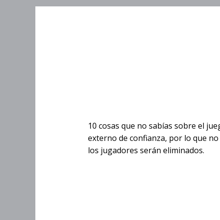
Dino Pd Reseñas
Dino Pd R
10 cosas que no sabías sobre el ju
externo de confianza, por lo que n
los jugadores serán eliminados.
Cómo Jugar 
Online Dino