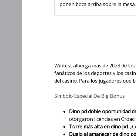
ponen boca arriba sobre la mesa.
Cómo vencer
ganar en gr
Winfest alberga más de 2023 de los 
fanáticos de los deportes y los casi
del casino. Para los jugadores que
Símbolo Especial De Big Bonus
Dino pd doble oportunidad d
otorgaron licencias en Croaci
Torre más alta en dino pd
: ¿
Duelo al amanecer de dino p