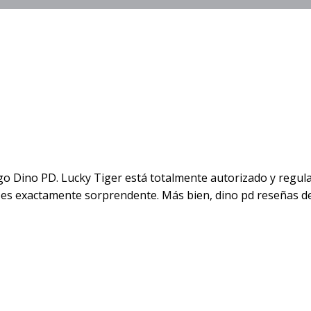
 De Tragamonedas
eseñas De Tragam
ego Dino PD. Lucky Tiger está totalmente autorizado y regu
o es exactamente sorprendente. Más bien, dino pd reseñas 
De Forma Segura En 
 Pd