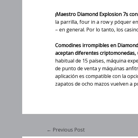
¡Maestro Diamond Explosion 7s con e
la parrilla, four in a row y póquer
– en general. Por lo tanto, los cas
Comodines irrompibles en Diamond E
aceptan diferentes criptomonedas,
habitual de 15 países, máquina exp
de punto de venta y máquinas anfitr
aplicación es compatible con la opci
zapatos de ocho mazos vuelven a po
←
Previous Post