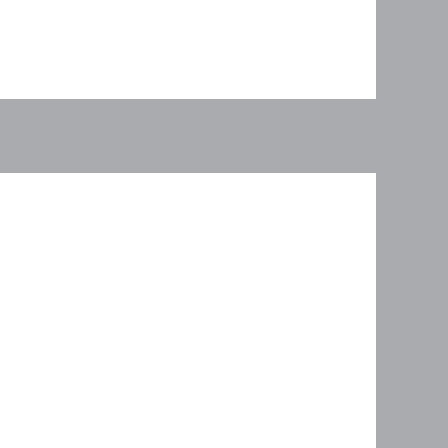
 Giros Gratis
De