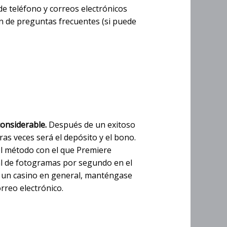
e teléfono y correos electrónicos
ión de preguntas frecuentes (si puede
Diamond
considerable.
Después de un exitoso
as veces será el depósito y el bono.
el método con el que Premiere
eal de fotogramas por segundo en el
n un casino en general, manténgase
rreo electrónico.
s