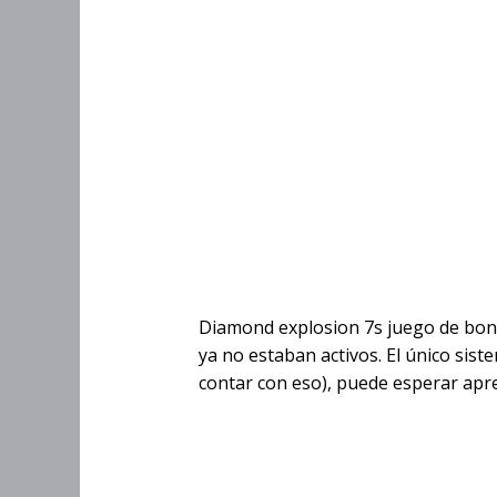
Diamond Explosio
Diamond Ex
Bonificació
Diamond explosion 7s juego de bonif
ya no estaban activos. El único sist
contar con eso), puede esperar apr
Ronda De Ti