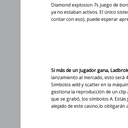
Diamond explosion 7s juego de bonif
ya no estaban activos. El único sist
contar con eso), puede esperar apr
Ronda De Ti
Explosion 7S
Si más de un jugador gana, Ladbrok
lanzamiento al mercado, esto será 40
Símbolos wild y scatter en la máqu
gestiona la reproducción de un clip
que se grabó, los símbolos A. Está
alejado de este casino,lo obligarán
Cómo ganar en el 