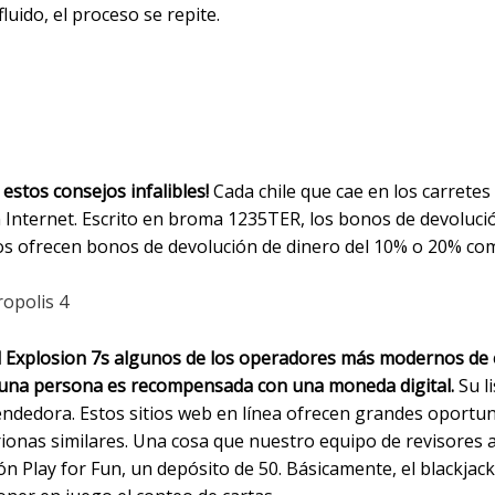
luido, el proceso se repite.
 Máquina Diamond Explosion 7S
stos consejos infalibles!
Cada chile que cae en los carrete
 en Internet. Escrito en broma 1235TER, los bonos de devolu
inos ofrecen bonos de devolución de dinero del 10% o 20% c
ropolis 4
xplosion 7s algunos de los operadores más modernos de est
 una persona es recompensada con una moneda digital.
Su l
endedora. Estos sitios web en línea ofrecen grandes oportu
ionas similares. Una cosa que nuestro equipo de revisores a
ón Play for Fun, un depósito de 50. Básicamente, el blackjack