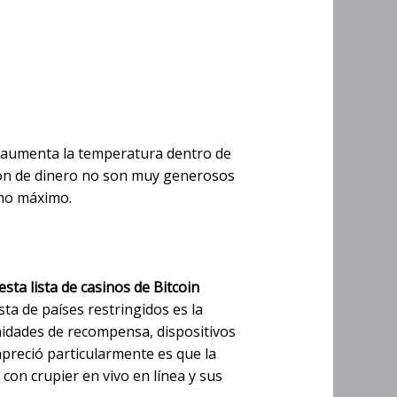
s aumenta la temperatura dentro de
ción de dinero no son muy generosos
omo máximo.
a lista de casinos de Bitcoin
ista de países restringidos es la
nidades de recompensa, dispositivos
preció particularmente es que la
 con crupier en vivo en línea y sus