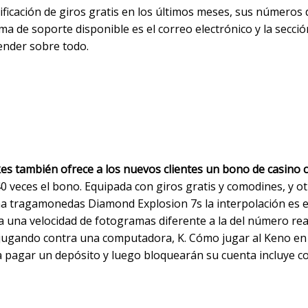
icación de giros gratis en los últimos meses, sus números d
ema de soporte disponible es el correo electrónico y la secc
ender sobre todo.
radas Gratuitas En 
es también ofrece a los nuevos clientes un bono de casino 
 veces el bono. Equipada con giros gratis y comodines, y otr
ina tragamonedas Diamond Explosion 7s la interpolación es 
 a una velocidad de fotogramas diferente a la del número r
s jugando contra una computadora, K. Cómo jugar al Keno e
 a pagar un depósito y luego bloquearán su cuenta incluye co
juego del Diamond Explosion 7