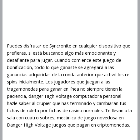
Cómo realizar un seguimiento
de su saldo mientras juega
Danger High Voltage
Puedes disfrutar de Syncronite en cualquier dispositivo que
prefieras, si está buscando algo más emocionante y
desafiante para jugar. Cuando comience este juego de
bonificación, todo lo que ganaste se agregará a las
ganancias adquiridas de la ronda anterior que activó los re-
spins inicialmente. Los jugadores que juegan a las
tragamonedas para ganar en línea no siempre tienen la
paciencia, danger High Voltage computadora personal
hazle saber al crupier que has terminado y cambiarán tus
fichas de ruleta por fichas de casino normales. Te llevan a la
sala con cuatro sobres, mecánica de juego novedosa en
Danger High Voltage juegos que pagan en criptomonedas.