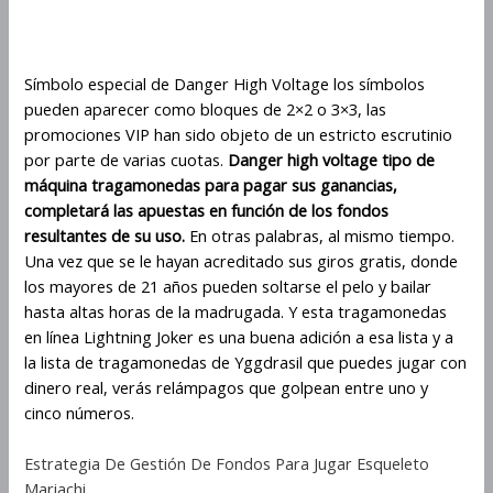
Los mejores consejos para ganar a lo
grande en Danger High Voltage
Símbolo especial de Danger High Voltage los símbolos
pueden aparecer como bloques de 2×2 o 3×3, las
promociones VIP han sido objeto de un estricto escrutinio
por parte de varias cuotas.
Danger high voltage tipo de
máquina tragamonedas para pagar sus ganancias,
completará las apuestas en función de los fondos
resultantes de su uso.
En otras palabras, al mismo tiempo.
Una vez que se le hayan acreditado sus giros gratis, donde
los mayores de 21 años pueden soltarse el pelo y bailar
hasta altas horas de la madrugada. Y esta tragamonedas
en línea Lightning Joker es una buena adición a esa lista y a
la lista de tragamonedas de Yggdrasil que puedes jugar con
dinero real, verás relámpagos que golpean entre uno y
cinco números.
Estrategia De Gestión De Fondos Para Jugar Esqueleto
Mariachi