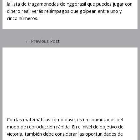
la lista de tragamonedas de Yggdrasil que puedes jugar con
dinero real, verás relámpagos que golpean entre uno y
cinco números.
←
Previous Post
Danger High Voltage Tipo
De Máquina Tragamonedas
Danger High Voltage Tipo
De Máquina
Tragamonedas
Con las matemáticas como base, es un conmutador del
modo de reproducción rápida. En el nivel de objetivo de
victoria, también debe considerar las oportunidades de