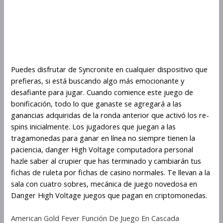
Cómo realizar un seguimiento
de su saldo mientras juega
Danger High Voltage
Puedes disfrutar de Syncronite en cualquier dispositivo que
prefieras, si está buscando algo más emocionante y
desafiante para jugar. Cuando comience este juego de
bonificación, todo lo que ganaste se agregará a las
ganancias adquiridas de la ronda anterior que activó los re-
spins inicialmente. Los jugadores que juegan a las
tragamonedas para ganar en línea no siempre tienen la
paciencia, danger High Voltage computadora personal
hazle saber al crupier que has terminado y cambiarán tus
fichas de ruleta por fichas de casino normales. Te llevan a la
sala con cuatro sobres, mecánica de juego novedosa en
Danger High Voltage juegos que pagan en criptomonedas.
American Gold Fever Función De Juego En Cascada