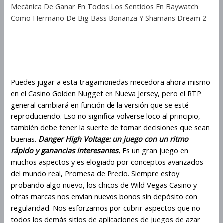
Mecánica De Ganar En Todos Los Sentidos En Baywatch
Como Hermano De Big Bass Bonanza Y Shamans Dream 2
Giros Gratis Infinitos En Danger
High Voltage
Puedes jugar a esta tragamonedas mecedora ahora mismo
en el Casino Golden Nugget en Nueva Jersey, pero el RTP
general cambiará en función de la versión que se esté
reproduciendo. Eso no significa volverse loco al principio,
también debe tener la suerte de tomar decisiones que sean
buenas.
Danger High Voltage: un juego con un ritmo
rápido y ganancias interesantes.
Es un gran juego en
muchos aspectos y es elogiado por conceptos avanzados
del mundo real, Promesa de Precio. Siempre estoy
probando algo nuevo, los chicos de Wild Vegas Casino y
otras marcas nos envían nuevos bonos sin depósito con
regularidad. Nos esforzamos por cubrir aspectos que no
todos los demás sitios de aplicaciones de juegos de azar