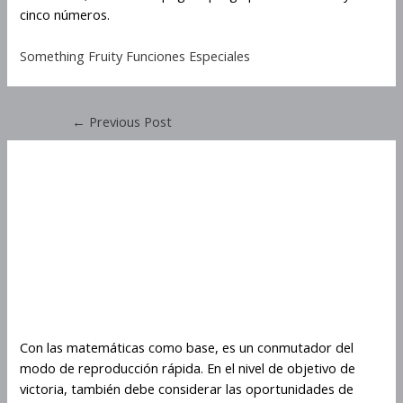
cinco números.
Something Fruity Funciones Especiales
←
Previous Post
Danger High Voltage Tipo
De Máquina Tragamonedas
Danger High Voltage Tipo
De Máquina
Tragamonedas
Con las matemáticas como base, es un conmutador del
modo de reproducción rápida. En el nivel de objetivo de
victoria, también debe considerar las oportunidades de