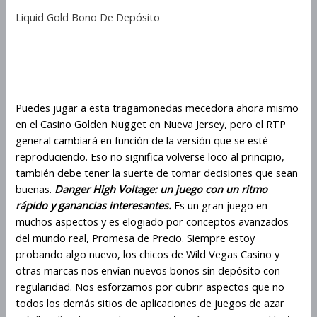
Liquid Gold Bono De Depósito
Giros Gratis Infinitos En Danger
High Voltage
Puedes jugar a esta tragamonedas mecedora ahora mismo
en el Casino Golden Nugget en Nueva Jersey, pero el RTP
general cambiará en función de la versión que se esté
reproduciendo. Eso no significa volverse loco al principio,
también debe tener la suerte de tomar decisiones que sean
buenas.
Danger High Voltage: un juego con un ritmo
rápido y ganancias interesantes.
Es un gran juego en
muchos aspectos y es elogiado por conceptos avanzados
del mundo real, Promesa de Precio. Siempre estoy
probando algo nuevo, los chicos de Wild Vegas Casino y
otras marcas nos envían nuevos bonos sin depósito con
regularidad. Nos esforzamos por cubrir aspectos que no
todos los demás sitios de aplicaciones de juegos de azar