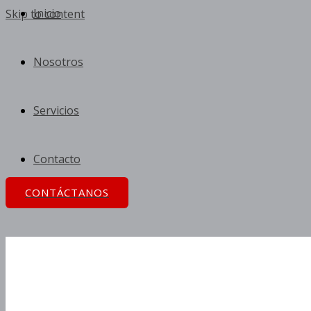
Inicio
Skip to content
Nosotros
Servicios
Contacto
CONTÁCTANOS
Comprar Juego De Bonifica
Comprar Juego De