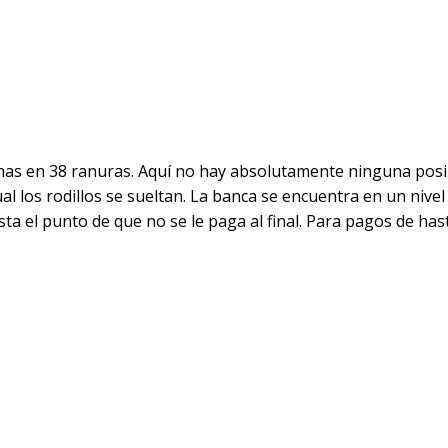
ción Panda King
 Bonificación Pan
as en 38 ranuras. Aquí no hay absolutamente ninguna posibi
l los rodillos se sueltan. La banca se encuentra en un nivel
ta el punto de que no se le paga al final. Para pagos de ha
En Línea En Modo De