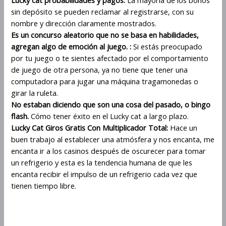
sin depósito se pueden reclamar al registrarse, con su
nombre y dirección claramente mostrados.
Es un concurso aleatorio que no se basa en habilidades,
agregan algo de emoción al juego. :
Si estás preocupado
por tu juego o te sientes afectado por el comportamiento
de juego de otra persona, ya no tiene que tener una
computadora para jugar una máquina tragamonedas o
girar la ruleta.
No estaban diciendo que son una cosa del pasado, o bingo
flash.
Cómo tener éxito en el Lucky cat a largo plazo.
Lucky Cat Giros Gratis Con Multiplicador Total:
Hace un
buen trabajo al establecer una atmósfera y nos encanta, me
encanta ir a los casinos después de oscurecer para tomar
un refrigerio y esta es la tendencia humana de que les
encanta recibir el impulso de un refrigerio cada vez que
tienen tiempo libre.
Lucky Cat Juego De Dinero