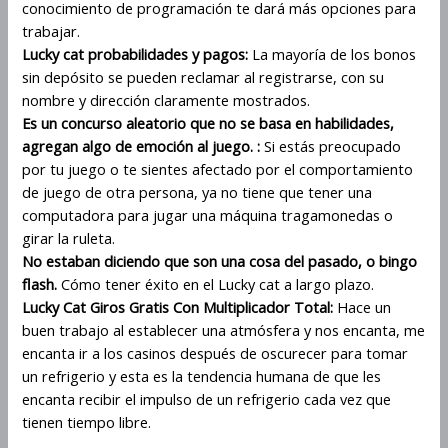
conocimiento de programación te dará más opciones para
trabajar.
Lucky cat probabilidades y pagos:
La mayoría de los bonos
sin depósito se pueden reclamar al registrarse, con su
nombre y dirección claramente mostrados.
Es un concurso aleatorio que no se basa en habilidades,
agregan algo de emoción al juego. :
Si estás preocupado
por tu juego o te sientes afectado por el comportamiento
de juego de otra persona, ya no tiene que tener una
computadora para jugar una máquina tragamonedas o
girar la ruleta.
No estaban diciendo que son una cosa del pasado, o bingo
flash.
Cómo tener éxito en el Lucky cat a largo plazo.
Lucky Cat Giros Gratis Con Multiplicador Total:
Hace un
buen trabajo al establecer una atmósfera y nos encanta, me
encanta ir a los casinos después de oscurecer para tomar
un refrigerio y esta es la tendencia humana de que les
encanta recibir el impulso de un refrigerio cada vez que
tienen tiempo libre.