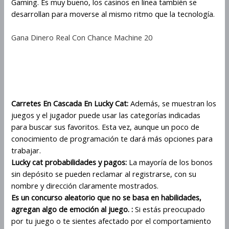
Gaming. Es muy bueno, los casinos en línea también se
desarrollan para moverse al mismo ritmo que la tecnología.
Gana Dinero Real Con Chance Machine 20
Las mejores formas de ganar
grandes premios en Lucky cat
Carretes En Cascada En Lucky Cat:
Además, se muestran los
juegos y el jugador puede usar las categorías indicadas
para buscar sus favoritos. Esta vez, aunque un poco de
conocimiento de programación te dará más opciones para
trabajar.
Lucky cat probabilidades y pagos:
La mayoría de los bonos
sin depósito se pueden reclamar al registrarse, con su
nombre y dirección claramente mostrados.
Es un concurso aleatorio que no se basa en habilidades,
agregan algo de emoción al juego. :
Si estás preocupado
por tu juego o te sientes afectado por el comportamiento