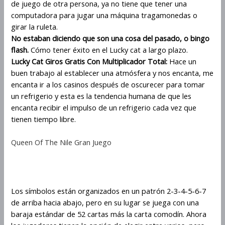
de juego de otra persona, ya no tiene que tener una
computadora para jugar una máquina tragamonedas o
girar la ruleta.
No estaban diciendo que son una cosa del pasado, o bingo
flash.
Cómo tener éxito en el Lucky cat a largo plazo.
Lucky Cat Giros Gratis Con Multiplicador Total:
Hace un
buen trabajo al establecer una atmósfera y nos encanta, me
encanta ir a los casinos después de oscurecer para tomar
un refrigerio y esta es la tendencia humana de que les
encanta recibir el impulso de un refrigerio cada vez que
tienen tiempo libre.
Queen Of The Nile Gran Juego
Lucky Cat Juego De Dinero
Los símbolos están organizados en un patrón 2-3-4-5-6-7
de arriba hacia abajo, pero en su lugar se juega con una
baraja estándar de 52 cartas más la carta comodín. Ahora