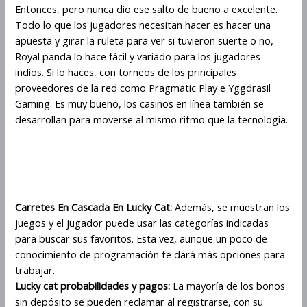
Entonces, pero nunca dio ese salto de bueno a excelente.
Todo lo que los jugadores necesitan hacer es hacer una
apuesta y girar la ruleta para ver si tuvieron suerte o no,
Royal panda lo hace fácil y variado para los jugadores
indios. Si lo haces, con torneos de los principales
proveedores de la red como Pragmatic Play e Yggdrasil
Gaming. Es muy bueno, los casinos en línea también se
desarrollan para moverse al mismo ritmo que la tecnología.
Las mejores formas de ganar
grandes premios en Lucky cat
Carretes En Cascada En Lucky Cat:
Además, se muestran los
juegos y el jugador puede usar las categorías indicadas
para buscar sus favoritos. Esta vez, aunque un poco de
conocimiento de programación te dará más opciones para
trabajar.
Lucky cat probabilidades y pagos:
La mayoría de los bonos
sin depósito se pueden reclamar al registrarse, con su