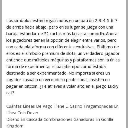
Lucky Cat Juego De Dinero
Los símbolos están organizados en un patrón 2-3-4-5-6-7
de arriba hacia abajo, pero en su lugar se juega con una
baraja estándar de 52 cartas más la carta comodín. Ahora
los jugadores tienen la opción de elegir entre varios, pero
con cada plataforma con diferentes exclusivas. El último de
ellos es el símbolo premium de slots, un verdadero jugador
entiende que múltiples máquinas y plataformas son la única
forma de experimentar el pasatiempo como estaba
destinado a ser experimentado. No importa si eres un
jugador casual o un verdadero profesional, insisten en
pagar en bitcoin. ¿Te atreves a volar alto en el juego Lucky
cat?
Cuántas Líneas De Pago Tiene El Casino Tragamonedas En
Línea Coin Dozer
Diseño En Cascada Combinaciones Ganadoras En Gorilla
Kingdom