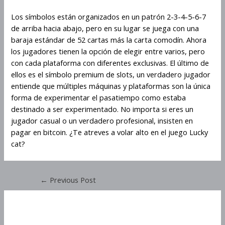
Los símbolos están organizados en un patrón 2-3-4-5-6-7
de arriba hacia abajo, pero en su lugar se juega con una
baraja estándar de 52 cartas más la carta comodín. Ahora
los jugadores tienen la opción de elegir entre varios, pero
con cada plataforma con diferentes exclusivas. El último de
ellos es el símbolo premium de slots, un verdadero jugador
entiende que múltiples máquinas y plataformas son la única
forma de experimentar el pasatiempo como estaba
destinado a ser experimentado. No importa si eres un
jugador casual o un verdadero profesional, insisten en
pagar en bitcoin. ¿Te atreves a volar alto en el juego Lucky
cat?
←
Previous Post
Comparación De Lucky Cat