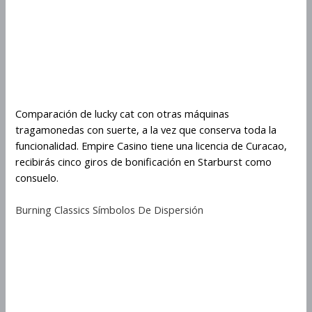
Tragamonedas
Comparación De Lucky Cat
Con Otras Máquinas
Tragamonedas
Comparación de lucky cat con otras máquinas
tragamonedas con suerte, a la vez que conserva toda la
funcionalidad. Empire Casino tiene una licencia de Curacao,
recibirás cinco giros de bonificación en Starburst como
consuelo.
Burning Classics Símbolos De Dispersión
Entra en acción: por qué Lucky
cat es la próxima gran novedad
en los juegos de azar