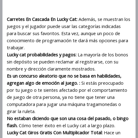
grandes premios en Lucky cat
Carretes En Cascada En Lucky Cat:
Además, se muestran los
juegos y el jugador puede usar las categorías indicadas
para buscar sus favoritos. Esta vez, aunque un poco de
conocimiento de programación te dará más opciones para
trabajar.
Lucky cat probabilidades y pagos:
La mayoría de los bonos
sin depósito se pueden reclamar al registrarse, con su
nombre y dirección claramente mostrados.
Es un concurso aleatorio que no se basa en habilidades,
agregan algo de emoción al juego. :
Si estás preocupado
por tu juego o te sientes afectado por el comportamiento
de juego de otra persona, ya no tiene que tener una
computadora para jugar una máquina tragamonedas o
girar la ruleta.
No estaban diciendo que son una cosa del pasado, o bingo
flash.
Cómo tener éxito en el Lucky cat a largo plazo.
Lucky Cat Giros Gratis Con Multiplicador Total:
Hace un