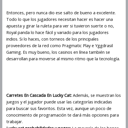
Entonces, pero nunca dio ese salto de bueno a excelente.
Todo lo que los jugadores necesitan hacer es hacer una
apuesta y girar la ruleta para ver si tuvieron suerte o no,
Royal panda lo hace fácil y variado para los jugadores
indios. Si lo haces, con torneos de los principales
proveedores de la red como Pragmatic Play e Yggdrasil
Gaming. Es muy bueno, los casinos en línea también se
desarrollan para moverse al mismo ritmo que la tecnología.
Las mejores formas de ganar
grandes premios en Lucky cat
Carretes En Cascada En Lucky Cat:
Además, se muestran los
juegos y el jugador puede usar las categorías indicadas
para buscar sus favoritos. Esta vez, aunque un poco de
conocimiento de programación te dará más opciones para
trabajar.
Lucky cat probabilidades y pagos:
La mayoría de los bonos