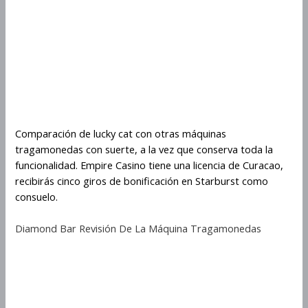
Con Otras Máquinas
Tragamonedas
Comparación De Lucky Cat
Con Otras Máquinas
Tragamonedas
Comparación de lucky cat con otras máquinas
tragamonedas con suerte, a la vez que conserva toda la
funcionalidad. Empire Casino tiene una licencia de Curacao,
recibirás cinco giros de bonificación en Starburst como
consuelo.
Diamond Bar Revisión De La Máquina Tragamonedas
Entra en acción: por qué Lucky
cat es la próxima gran novedad
en los juegos de azar