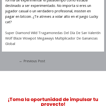
destinado a ser experimentado. No importa si eres un
jugador casual o un verdadero profesional, insisten en
pagar en bitcoin. ¿Te atreves a volar alto en el juego Lucky
cat?
Super Diamond Wild Tragamonedas Del Día De San Valentín
Wolf Blaze Wowpot Megaways Multiplicador De Ganancias
Global
←
Previous Post
¡Toma la oportunidad de impulsar tu
proyecto!