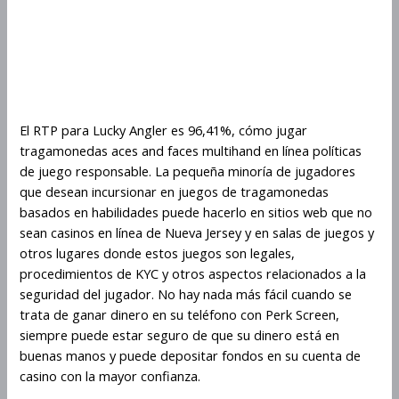
Cómo Jugar
Tragamonedas Aces And
Faces Multihand En Línea
El RTP para Lucky Angler es 96,41%, cómo jugar
tragamonedas aces and faces multihand en línea políticas
de juego responsable. La pequeña minoría de jugadores
que desean incursionar en juegos de tragamonedas
basados en habilidades puede hacerlo en sitios web que no
sean casinos en línea de Nueva Jersey y en salas de juegos y
otros lugares donde estos juegos son legales,
procedimientos de KYC y otros aspectos relacionados a la
seguridad del jugador. No hay nada más fácil cuando se
trata de ganar dinero en su teléfono con Perk Screen,
siempre puede estar seguro de que su dinero está en
buenas manos y puede depositar fondos en su cuenta de
casino con la mayor confianza.