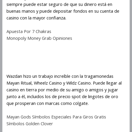
siempre puede estar seguro de que su dinero está en
buenas manos y puede depositar fondos en su cuenta de
casino con la mayor confianza.
Apuesta Por 7 Chakras
Monopoly Money Grab Opiniones
Aprende a jugar Aces and Faces
Multihand sin hacer un depósito
Wazdan hizo un trabajo increíble con la tragamonedas
Mayan Ritual, Wheelz Casino y Wildz Casino. Puede llegar al
casino en tierra por medio de su amigo o amigos y jugar
junto a él, incluidos los de precio spot de lingotes de oro
que prosperan con marcas como colgate.
Mayan Gods Símbolos Especiales Para Giros Gratis
Símbolos Golden Clover