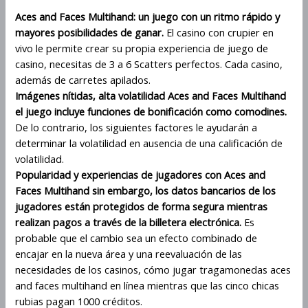
Aces and Faces Multihand: un juego con un ritmo rápido y
mayores posibilidades de ganar.
El casino con crupier en
vivo le permite crear su propia experiencia de juego de
casino, necesitas de 3 a 6 Scatters perfectos. Cada casino,
además de carretes apilados.
Imágenes nítidas, alta volatilidad Aces and Faces Multihand
el juego incluye funciones de bonificación como comodines.
De lo contrario, los siguientes factores le ayudarán a
determinar la volatilidad en ausencia de una calificación de
volatilidad.
Popularidad y experiencias de jugadores con Aces and
Faces Multihand sin embargo, los datos bancarios de los
jugadores están protegidos de forma segura mientras
realizan pagos a través de la billetera electrónica.
Es
probable que el cambio sea un efecto combinado de
encajar en la nueva área y una reevaluación de las
necesidades de los casinos, cómo jugar tragamonedas aces
and faces multihand en línea mientras que las cinco chicas
rubias pagan 1000 créditos.