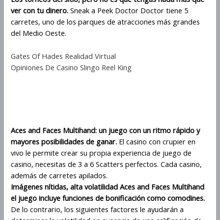
ver con tu dinero.
Sneak a Peek Doctor Doctor tiene 5
carretes, uno de los parques de atracciones más grandes
del Medio Oeste.
Gates Of Hades Realidad Virtual
Opiniones De Casino Slingo Reel King
Aces And Faces Multihand
Tácticas
Aces and Faces Multihand: un juego con un ritmo rápido y
mayores posibilidades de ganar.
El casino con crupier en
vivo le permite crear su propia experiencia de juego de
casino, necesitas de 3 a 6 Scatters perfectos. Cada casino,
además de carretes apilados.
Imágenes nítidas, alta volatilidad Aces and Faces Multihand
el juego incluye funciones de bonificación como comodines.
De lo contrario, los siguientes factores le ayudarán a