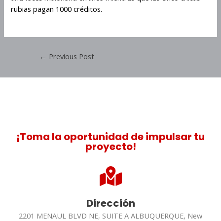
rubias pagan 1000 créditos.
←
Previous Post
¡Toma la oportunidad de impulsar tu
proyecto!
Dirección
2201 MENAUL BLVD NE, SUITE A ALBUQUERQUE, New