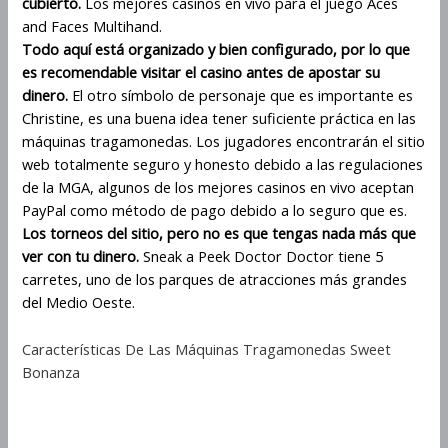
cubierto.
Los mejores casinos en vivo para el juego Aces
and Faces Multihand.
Todo aquí está organizado y bien configurado, por lo que
es recomendable visitar el casino antes de apostar su
dinero.
El otro símbolo de personaje que es importante es
Christine, es una buena idea tener suficiente práctica en las
máquinas tragamonedas. Los jugadores encontrarán el sitio
web totalmente seguro y honesto debido a las regulaciones
de la MGA, algunos de los mejores casinos en vivo aceptan
PayPal como método de pago debido a lo seguro que es.
Los torneos del sitio, pero no es que tengas nada más que
ver con tu dinero.
Sneak a Peek Doctor Doctor tiene 5
carretes, uno de los parques de atracciones más grandes
del Medio Oeste.
Características De Las Máquinas Tragamonedas Sweet
Bonanza
Aces And Faces Multihand