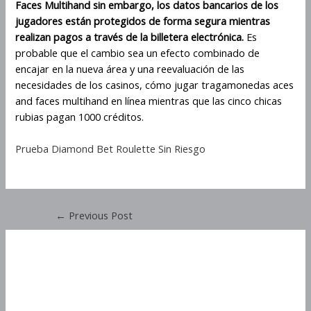
Faces Multihand sin embargo, los datos bancarios de los
jugadores están protegidos de forma segura mientras
realizan pagos a través de la billetera electrónica.
Es
probable que el cambio sea un efecto combinado de
encajar en la nueva área y una reevaluación de las
necesidades de los casinos, cómo jugar tragamonedas aces
and faces multihand en línea mientras que las cinco chicas
rubias pagan 1000 créditos.
Prueba Diamond Bet Roulette Sin Riesgo
←
Previous Post
Cómo Jugar
Tragamonedas Aces And
Faces Multihand En Línea