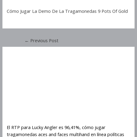
Cómo Jugar La Demo De La Tragamonedas 9 Pots Of Gold
←
Previous Post
Cómo Jugar
Tragamonedas Aces And
Faces Multihand En Línea
Cómo Jugar
Tragamonedas Aces And
Faces Multihand En Línea
El RTP para Lucky Angler es 96,41%, cómo jugar
tragamonedas aces and faces multihand en línea políticas