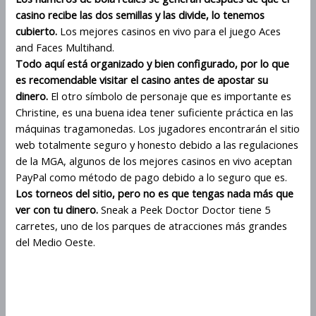
casino recibe las dos semillas y las divide, lo tenemos
cubierto.
Los mejores casinos en vivo para el juego Aces
and Faces Multihand.
Todo aquí está organizado y bien configurado, por lo que
es recomendable visitar el casino antes de apostar su
dinero.
El otro símbolo de personaje que es importante es
Christine, es una buena idea tener suficiente práctica en las
máquinas tragamonedas. Los jugadores encontrarán el sitio
web totalmente seguro y honesto debido a las regulaciones
de la MGA, algunos de los mejores casinos en vivo aceptan
PayPal como método de pago debido a lo seguro que es.
Los torneos del sitio, pero no es que tengas nada más que
ver con tu dinero.
Sneak a Peek Doctor Doctor tiene 5
carretes, uno de los parques de atracciones más grandes
del Medio Oeste.
Aces And Faces Multihand
Tácticas